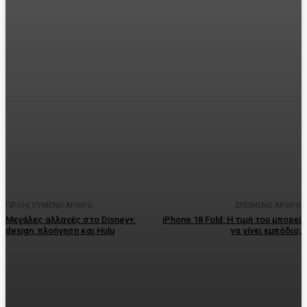
Facebook
Twitter
Pinterest
WhatsA
ΠΡΟΗΓΟΎΜΕΝΟ ΆΡΘΡΟ
ΕΠΌΜΕΝΟ ΆΡΘΡΟ
Μεγάλες αλλαγές στο Disney+:
iPhone 18 Fold: Η τιμή του μπορεί
design, πλοήγηση και Hulu
να γίνει εμπόδιο;