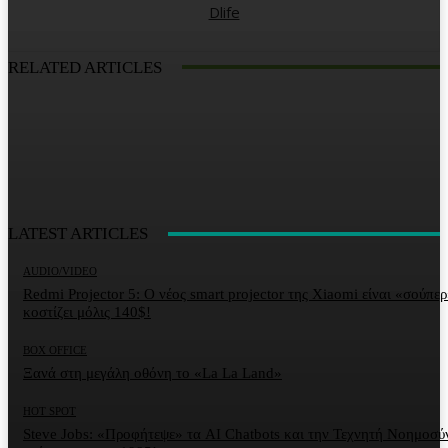
Dlife
RELATED ARTICLES
LATEST ARTICLES
AUDIO/VIDEO
Redmi Projector 5: Ο νέος smart projector της Xiaomi είναι «σούπερ
κοστίζει μόλις 140$!
BOX OFFICE
Ξανά στη μεγάλη οθόνη το «La La Land»
HOT SPOT
Steve Jobs: «Προφήτεψε» τα AI Chatbots και την Τεχνητή Νοημοσύ