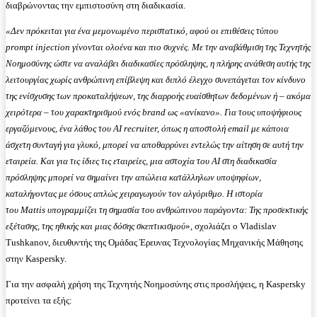
διαβρώνοντας την εμπιστοσύνη στη διαδικασία.
«Δεν πρόκειται για ένα μεμονωμένο περιστατικό, αφού οι επιθέσεις τύπου
prompt
injection
γίνονται ολοένα και πιο συχνές. Με την αναβάθμιση της Τεχνητής
Νοημοσύνης ώστε να αναλάβει διαδικασίες πρόσληψης, η πλήρης ανάθεση αυτής της
λειτουργίας χωρίς ανθρώπινη επίβλεψη και διπλό έλεγχο συνεπάγεται τον κίνδυνο
της ενίσχυσης των προκαταλήψεων, της διαρροής ευαίσθητων δεδομένων ή – ακόμα
χειρότερα – του χαρακτηρισμού ενός
brand
ως «ανίκανο». Για τους υποψήφιους
εργαζόμενους, ένα λάθος του
AI
recruiter
, όπως η αποστολή
email
με κάποια
άσχετη συνταγή για γλυκό, μπορεί να αποθαρρύνει εντελώς την αίτηση σε αυτή την
εταιρεία. Και για τις ίδιες τις εταιρείες, μια αστοχία του
AI
στη διαδικασία
πρόσληψης μπορεί να σημαίνει την απώλεια κατάλληλων υποψηφίων,
καταλήγοντας με όσους απλώς χειραγωγούν τον αλγόριθμο. Η ιστορία
του
Mattis
υπογραμμίζει τη σημασία του ανθρώπινου παράγοντα: Της προσεκτικής
εξέτασης, της ηθικής και μιας δόσης σκεπτικισμού
», σχολιάζει ο Vladislav
Tushkanov, διευθυντής της Ομάδας Έρευνας Τεχνολογίας Μηχανικής Μάθησης
στην Kaspersky.
Για την ασφαλή χρήση της Τεχνητής Νοημοσύνης στις προσλήψεις, η Kaspersky
προτείνει τα εξής: