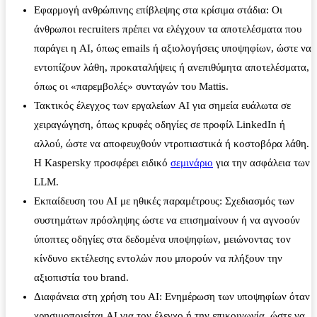
Εφαρμογή ανθρώπινης επίβλεψης στα κρίσιμα στάδια: Οι
άνθρωποι recruiters πρέπει να ελέγχουν τα αποτελέσματα που
παράγει η AI, όπως emails ή αξιολογήσεις υποψηφίων, ώστε να
εντοπίζουν λάθη, προκαταλήψεις ή ανεπιθύμητα αποτελέσματα,
όπως οι «παρεμβολές» συνταγών του Mattis.
Τακτικός έλεγχος των εργαλείων AI για σημεία ευάλωτα σε
χειραγώγηση, όπως κρυφές οδηγίες σε προφίλ LinkedIn ή
αλλού, ώστε να αποφευχθούν ντροπιαστικά ή κοστοβόρα λάθη.
Η Kaspersky προσφέρει ειδικό
σεμινάριο
για την ασφάλεια των
LLM.
Εκπαίδευση του AI με ηθικές παραμέτρους: Σχεδιασμός των
συστημάτων πρόσληψης ώστε να επισημαίνουν ή να αγνοούν
ύποπτες οδηγίες στα δεδομένα υποψηφίων, μειώνοντας τον
κίνδυνο εκτέλεσης εντολών που μπορούν να πλήξουν την
αξιοπιστία του brand.
Διαφάνεια στη χρήση του AI: Ενημέρωση των υποψηφίων όταν
χρησιμοποιείται AI για τον έλεγχο ή την επικοινωνία, ώστε να