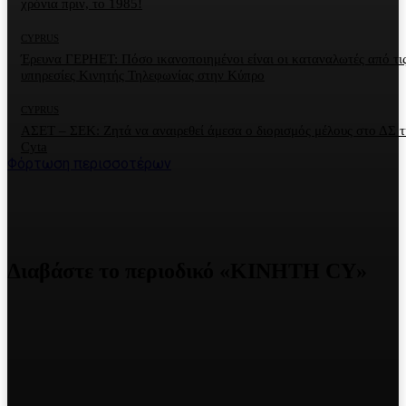
χρόνια πριν, το 1985!
CYPRUS
Έρευνα ΓΕΡΗΕΤ: Πόσο ικανοποιημένοι είναι οι καταναλωτές από τι
υπηρεσίες Κινητής Τηλεφωνίας στην Κύπρο
CYPRUS
ΑΣΕΤ – ΣΕΚ: Ζητά να αναιρεθεί άμεσα ο διορισμός μέλους στο ΔΣ τ
Cyta
Φόρτωση περισσοτέρων
Διαβάστε το περιοδικό «ΚΙΝΗΤΗ CY»