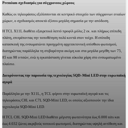
Premium σχεδιασμός για σύγχρονους χώρους
Καθώς οι τηλεοράσεις εξελίσσονται σε κεντρικό στοιχείο των σύγχρονων ενιαίων
χώρων, ο σχεδιασμός αποκτά εξίσου μεγάλη σημασία με την απόδοση.
Η TCL X11L διαθέτει εξαιρετικά λεπτό προφίλ μόλις 2 εκ. και πλήρως επίπεδη
πλάτη, επιτρέποντας την τοποθέτηση πολύ κοντά στον τοίχο. Η επίπεδη
κατασκευή της ενσωματώνει προηγμένη αρχιτεκτονική οπίσθιου φωτισμού,
διατηρώντας παράλληλα τη στιβαρότητα ακόμη και στα μεγάλα μεγέθη των 75,
85 και 98 ιντσών, ενώ η εγκατάσταση γίνεται εύκολα χάρη στο ενσωματωμένο
πλαίσιο.
Διευρύνοντας την παρουσία της τεχνολογίας SQD–Mini LED στην ευρωπαϊκή
αγορά
Παράλληλα με την X11L, η TCL φέρνει στην ευρωπαϊκή αγορά και τις
τηλεοράσεις C8L και C7L SQD-Mini LED, οι οποίες αξιοποιούν την ίδια
τεχνολογία SQD-Mini LED.
Η TCL C8L SQD-Mini LED διαθέτει μέγιστη φωτεινότητα έως 6.000 nits και
έως 4.032 ζώνες ακριβούς τοπικού φωτισμού, διατηρώντας υψηλή αντίθεση και