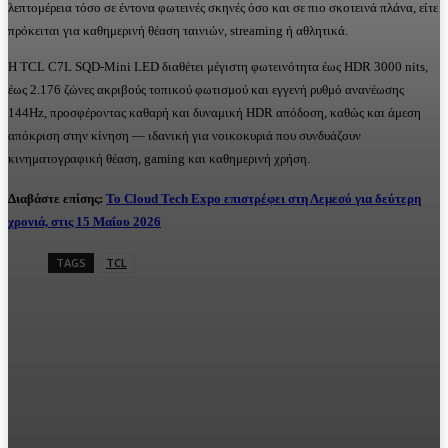
λεπτομέρεια τόσο σε έντονα φωτεινές σκηνές όσο και σε πιο σκοτεινά πλάνα, είτε
πρόκειται για καθημερινή θέαση ταινιών, streaming ή αθλητικά.
Η TCL C7L SQD-Mini LED διαθέτει μέγιστη φωτεινότητα έως HDR 3000 nits,
έως 2.176 ζώνες ακριβούς τοπικού φωτισμού και εγγενή ρυθμό ανανέωσης
144Hz, προσφέροντας καθαρή και δυναμική HDR απόδοση, καθώς και άμεση
απόκριση στην κίνηση — ιδανική για νοικοκυριά που συνδυάζουν
κινηματογραφική θέαση, gaming και καθημερινή χρήση.
Διαβάστε επίσης:
Το Cloud Tech Expo επιστρέφει στη Λεμεσό για δεύτερη
χρονιά, στις 15 Μαΐου 2026
TAGS
TCL