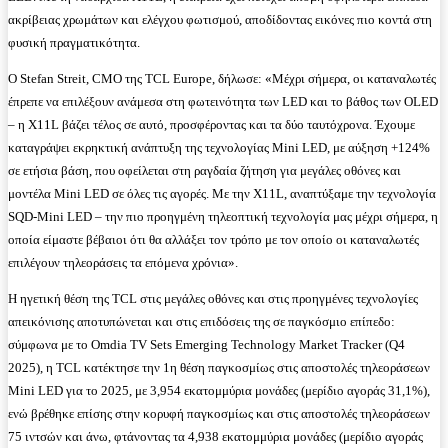
ακρίβειας χρωμάτων και ελέγχου φωτισμού, αποδίδοντας εικόνες πιο κοντά στη
φυσική πραγματικότητα.
Ο Stefan Streit, CMO της TCL Europe, δήλωσε: «Μέχρι σήμερα, οι καταναλωτές
έπρεπε να επιλέξουν ανάμεσα στη φωτεινότητα των LED και το βάθος των OLED
– η X11L βάζει τέλος σε αυτό, προσφέροντας και τα δύο ταυτόχρονα. Έχουμε
καταγράψει εκρηκτική ανάπτυξη της τεχνολογίας Mini LED, με αύξηση +124%
σε ετήσια βάση, που οφείλεται στη ραγδαία ζήτηση για μεγάλες οθόνες και
μοντέλα Mini LED σε όλες τις αγορές. Με την X11L, αναπτύξαμε την τεχνολογία
SQD-Mini LED – την πιο προηγμένη τηλεοπτική τεχνολογία μας μέχρι σήμερα, η
οποία είμαστε βέβαιοι ότι θα αλλάξει τον τρόπο με τον οποίο οι καταναλωτές
επιλέγουν τηλεοράσεις τα επόμενα χρόνια».
Η ηγετική θέση της TCL στις μεγάλες οθόνες και στις προηγμένες τεχνολογίες
απεικόνισης αποτυπώνεται και στις επιδόσεις της σε παγκόσμιο επίπεδο:
σύμφωνα με το Omdia TV Sets Emerging Technology Market Tracker (Q4
2025), η TCL κατέκτησε την 1η θέση παγκοσμίως στις αποστολές τηλεοράσεων
Mini LED για το 2025, με 3,954 εκατομμύρια μονάδες (μερίδιο αγοράς 31,1%),
ενώ βρέθηκε επίσης στην κορυφή παγκοσμίως και στις αποστολές τηλεοράσεων
75 ιντσών και άνω, φτάνοντας τα 4,938 εκατομμύρια μονάδες (μερίδιο αγοράς