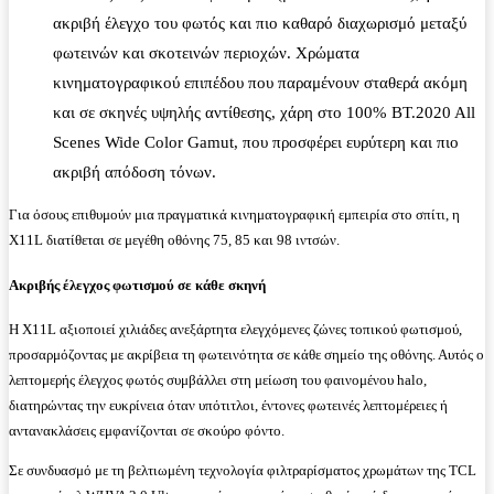
ακριβή έλεγχο του φωτός και πιο καθαρό διαχωρισμό μεταξύ
φωτεινών και σκοτεινών περιοχών. Χρώματα
κινηματογραφικού επιπέδου που παραμένουν σταθερά ακόμη
και σε σκηνές υψηλής αντίθεσης, χάρη στο 100% BT.2020 All
Scenes Wide Color Gamut, που προσφέρει ευρύτερη και πιο
ακριβή απόδοση τόνων.
Για όσους επιθυμούν μια πραγματικά κινηματογραφική εμπειρία στο σπίτι, η
X11L διατίθεται σε μεγέθη οθόνης 75, 85 και 98 ιντσών.
Ακριβής έλεγχος φωτισμού σε κάθε σκηνή
Η X11L αξιοποιεί χιλιάδες ανεξάρτητα ελεγχόμενες ζώνες τοπικού φωτισμού,
προσαρμόζοντας με ακρίβεια τη φωτεινότητα σε κάθε σημείο της οθόνης. Αυτός ο
λεπτομερής έλεγχος φωτός συμβάλλει στη μείωση του φαινομένου halo,
διατηρώντας την ευκρίνεια όταν υπότιτλοι, έντονες φωτεινές λεπτομέρειες ή
αντανακλάσεις εμφανίζονται σε σκούρο φόντο.
Σε συνδυασμό με τη βελτιωμένη τεχνολογία φιλτραρίσματος χρωμάτων της TCL