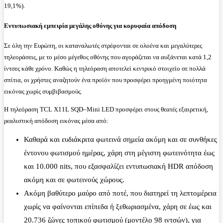
19,1%).
Εντυπωσιακή εμπειρία μεγάλης οθόνης για κορυφαία απόδοση
Σε όλη την Ευρώπη, οι καταναλωτές στρέφονται σε ολοένα και μεγαλύτερες
τηλεοράσεις, με το μέσο μέγεθος οθόνης που αγοράζεται να αυξάνεται κατά 1,2
ίντσες κάθε χρόνο. Καθώς η τηλεόραση αποτελεί κεντρικό στοιχείο σε πολλά
σπίτια, οι χρήστες αναζητούν ένα προϊόν που προσφέρει προηγμένη ποιότητα
εικόνας χωρίς συμβιβασμούς.
Η τηλεόραση TCL X11L SQD–Mini LED προσφέρει στους θεατές εξαιρετική,
ρεαλιστική απόδοση εικόνας μέσα από:
Καθαρά και ευδιάκριτα φωτεινά σημεία ακόμη και σε συνθήκες
έντονου φωτισμού ημέρας, χάρη στη μέγιστη φωτεινότητα έως
και 10.000 nits, που εξασφαλίζει εντυπωσιακή HDR απόδοση
ακόμη και σε φωτεινούς χώρους.
Ακόμη βαθύτερο μαύρο από ποτέ, που διατηρεί τη λεπτομέρεια
χωρίς να φαίνονται επίπεδα ή ξεθωριασμένα, χάρη σε έως και
20.736 ζώνες τοπικού φωτισμού (μοντέλο 98 ιντσών), για