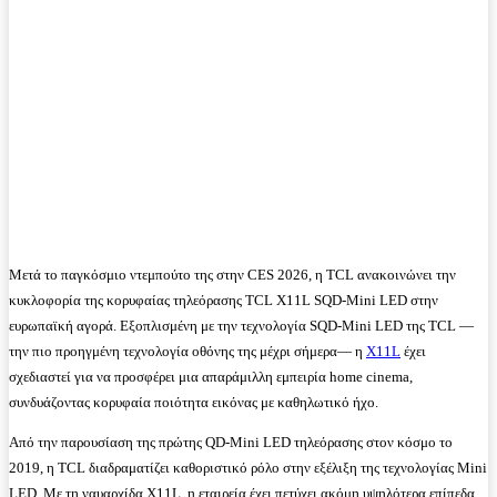
Μετά το παγκόσμιο ντεμπούτο της στην CES 2026, η TCL ανακοινώνει την
κυκλοφορία της κορυφαίας τηλεόρασης TCL X11L SQD-Mini LED στην
ευρωπαϊκή αγορά. Εξοπλισμένη με την τεχνολογία SQD-Mini LED της TCL —
την πιο προηγμένη τεχνολογία οθόνης της μέχρι σήμερα— η
X11L
έχει
σχεδιαστεί για να προσφέρει μια απαράμιλλη εμπειρία home cinema,
συνδυάζοντας κορυφαία ποιότητα εικόνας με καθηλωτικό ήχο.
Από την παρουσίαση της πρώτης QD-Mini LED τηλεόρασης στον κόσμο το
2019, η TCL διαδραματίζει καθοριστικό ρόλο στην εξέλιξη της τεχνολογίας Mini
LED. Με τη ναυαρχίδα X11L, η εταιρεία έχει πετύχει ακόμη υψηλότερα επίπεδα