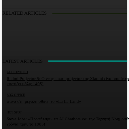
RELATED ARTICLES
LATEST ARTICLES
AUDIO/VIDEO
Redmi Projector 5: Ο νέος smart projector της Xiaomi είναι «σούπερ
κοστίζει μόλις 140$!
BOX OFFICE
Ξανά στη μεγάλη οθόνη το «La La Land»
HOT SPOT
Steve Jobs: «Προφήτεψε» τα AI Chatbots και την Τεχνητή Νοημοσύ
χρόνια πριν, το 1985!