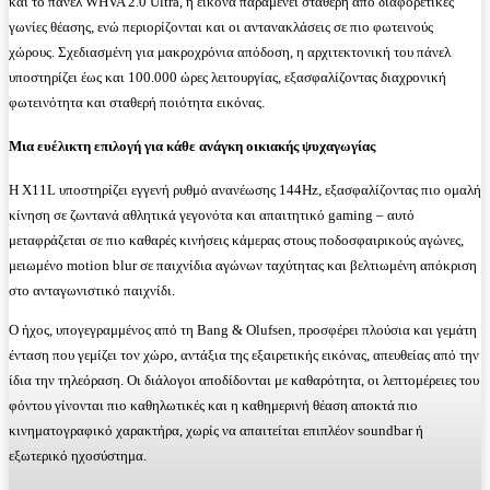
και το πάνελ WHVA 2.0 Ultra, η εικόνα παραμένει σταθερή από διαφορετικές
γωνίες θέασης, ενώ περιορίζονται και οι αντανακλάσεις σε πιο φωτεινούς
χώρους. Σχεδιασμένη για μακροχρόνια απόδοση, η αρχιτεκτονική του πάνελ
υποστηρίζει έως και 100.000 ώρες λειτουργίας, εξασφαλίζοντας διαχρονική
φωτεινότητα και σταθερή ποιότητα εικόνας.
Μια ευέλικτη επιλογή για κάθε ανάγκη οικιακής ψυχαγωγίας
Η X11L υποστηρίζει εγγενή ρυθμό ανανέωσης 144Hz, εξασφαλίζοντας πιο ομαλή
κίνηση σε ζωντανά αθλητικά γεγονότα και απαιτητικό gaming – αυτό
μεταφράζεται σε πιο καθαρές κινήσεις κάμερας στους ποδοσφαιρικούς αγώνες,
μειωμένο motion blur σε παιχνίδια αγώνων ταχύτητας και βελτιωμένη απόκριση
στο ανταγωνιστικό παιχνίδι.
Ο ήχος, υπογεγραμμένος από τη Bang & Olufsen, προσφέρει πλούσια και γεμάτη
ένταση που γεμίζει τον χώρο, αντάξια της εξαιρετικής εικόνας, απευθείας από την
ίδια την τηλεόραση. Οι διάλογοι αποδίδονται με καθαρότητα, οι λεπτομέρειες του
φόντου γίνονται πιο καθηλωτικές και η καθημερινή θέαση αποκτά πιο
κινηματογραφικό χαρακτήρα, χωρίς να απαιτείται επιπλέον soundbar ή
εξωτερικό ηχοσύστημα.