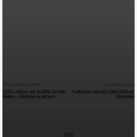
Facebook
Twitter
Pinterest
WhatsA
ΠΡΟΗΓΟΎΜΕΝΟ ΆΡΘΡΟ
ΕΠΌΜΕΝΟ ΆΡΘΡΟ
Τίτλοι τέλους για το Elder Scrolls:
Υιοθέτηση του ISO 21001:2025 ως
Blades – Κλείνουν οι servers
Κυπριακό
Dlife