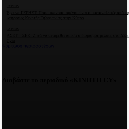
CYPRUS
Έρευνα ΓΕΡΗΕΤ: Πόσο ικανοποιημένοι είναι οι καταναλωτές από τι
υπηρεσίες Κινητής Τηλεφωνίας στην Κύπρο
CYPRUS
ΑΣΕΤ – ΣΕΚ: Ζητά να αναιρεθεί άμεσα ο διορισμός μέλους στο ΔΣ τ
Cyta
Φόρτωση περισσοτέρων
Διαβάστε το περιοδικό «ΚΙΝΗΤΗ CY»