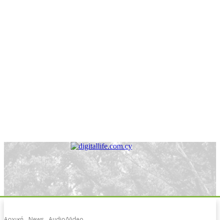
Αρχική
News
Audio/Video