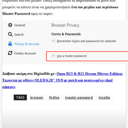
ντεμπούτο του στο μέλλον. Όπως επισημαίνει το mspoweruser το μόνο που
μπορείτε να κάνετε είναι να χρησιμοποιήσετε
ένα πιο μεγάλο και περίπλοκο
Master Password
προς το παρόν.
Διάβασε ακόμη στο Digitallife.gr:
Oppo R15 & R15 Dream Mirror Edition:
Έρχονται με οθόνες OLED 6.28″ 19:9 με notch και ανανεωμένες dual
κάμερες
TAGS
browser
firefox
master password
mozilla