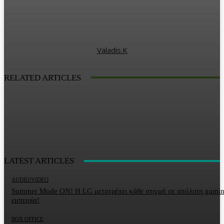
Valadis.k
RELATED ARTICLES
LATEST ARTICLES
AUDIO/VIDEO
Summer Mode ON! Η LG μετατρέπει κάθε στιγμή σε απόλυτη gami
εμπειρία!
BOX OFFICE