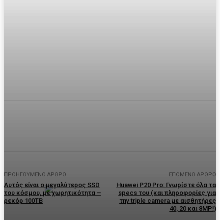
Facebook
Twitter
Pinterest
WhatsA
ΠΡΟΗΓΟΎΜΕΝΟ ΆΡΘΡΟ
ΕΠΌΜΕΝΟ ΆΡΘΡΟ
Αυτός είναι ο μεγαλύτερος SSD
Huawei P20 Pro: Γνωρίστε όλα τα
του κόσμου, με χωρητικότητα –
specs του (και πληροφορίες για
ρεκόρ 100TB
την triple camera με αισθητήρες
40, 20 και 8MP!)