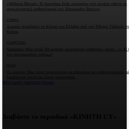
«Without Blood»: Η Angelina Jolie μεταφέρει στη μεγάλη οθόνη το
συγκλονιστικό μυθιστόρημα του Alessandro Baricco
CYPRUS
Δωρεάν αναλήψεις σε Κύπρο και Ελλάδα από την Εθνική Τράπεζα σ
Κύπρο
COMPUTERS
Samsung: Νέα γενιά 3D μνήμης μετεράστιες επιδόσεις, αλλά… η AI 
την απορροφήσει πλήρως!
NEWS
Οι χρήστες Mac είναι περισσότερο εκτεθειμένοι σε κυβερνοαπειλές α
λαμβάνουν λιγότερα μέτρα προστασίας
Φόρτωση περισσοτέρων
Διαβάστε το περιοδικό «ΚΙΝΗΤΗ CY»