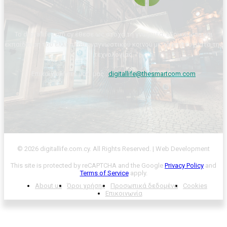
Το digitallife.com.cy έθεσε ως στόχο τη γνωριμία, εξοικείωση και
εκπαίδευση του ελληνικού αναγνωστικού κοινού με τα επιτεύγματα της
τεχνολογίας.
Επικοινωνήστε μαζί μας :
digitallife@thesmartcom.com
© 2026 digitallife.com.cy. All Rights Reserved. | Web Development
This site is protected by reCAPTCHA and the Google
Privacy Policy
and
Terms of Service
apply.
About us
Όροι χρήσης
Προσωπικά δεδομένα
Cookies
Επικοινωνία