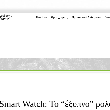
Σύνδεση /
About us
Όροι χρήσης
Προσωπικά δεδομένα
Coo
Εγγραφή
ice
Life
Gaming
TV
Cyprus
IFA 
Smart Watch: Το “έξυπνο” ρολό