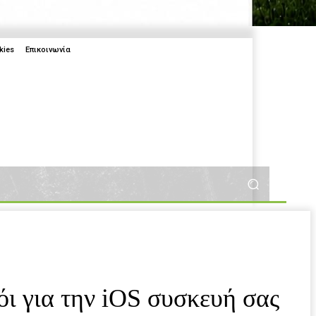
kies
Επικοινωνία
More
More
2025
ι για την iOS συσκευή σας