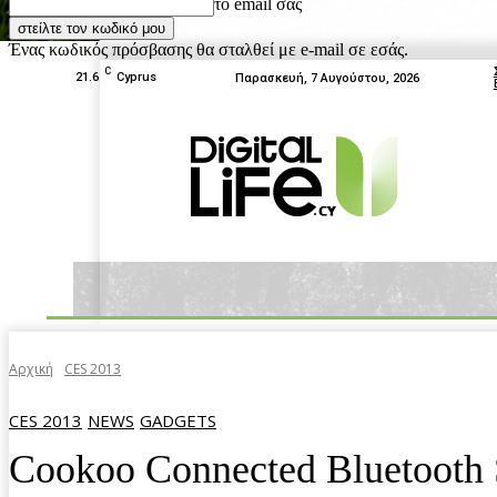
το email σας
Ένας κωδικός πρόσβασης θα σταλθεί με e-mail σε εσάς.
C
21.6
Cyprus
Παρασκευή, 7 Αυγούστου, 2026
News
Tests
Box Off
Home
Αρχική
CES 2013
CES 2013
NEWS
GADGETS
Cookoo Connected Bluetooth 