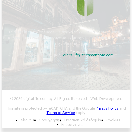
Το digitallife.com.cy έθεσε ως στόχο τη γνωριμία, εξοικείωση και
εκπαίδευση του ελληνικού αναγνωστικού κοινού με τα επιτεύγματα της
τεχνολογίας.
Επικοινωνήστε μαζί μας :
digitallife@thesmartcom.com
© 2026 digitallife.com.cy. All Rights Reserved. | Web Development
This site is protected by reCAPTCHA and the Google
Privacy Policy
and
Terms of Service
apply.
About us
Όροι χρήσης
Προσωπικά δεδομένα
Cookies
Επικοινωνία