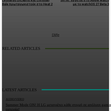
Leonardo DiCaprio και Christian
Siri AI: Έρχεται στο Apple Watch
Bale πρωταγωνιστούν στο Heat 2
με το watchOS 27 Beta 3
Dlife
RELATED ARTICLES
LATEST ARTICLES
AUDIO/VIDEO
Summer Mode ON! Η LG μετατρέπει κάθε στιγμή σε απόλυτη gami
εμπειρία!