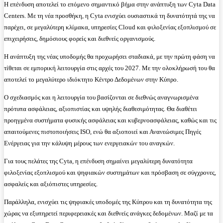
Η επένδυση αποτελεί το επόμενο σημαντικό βήμα στην ανάπτυξη των Cyta Data
Centers. Με τη νέα προσθήκη, η Cyta ενισχύει ουσιαστικά τη δυνατότητά της να
παρέχει, σε μεγαλύτερη κλίμακα, υπηρεσίες Cloud και φιλοξενίας εξοπλισμού σε
επιχειρήσεις, δημόσιους φορείς και διεθνείς οργανισμούς.
Η ανάπτυξη της νέας υποδομής θα προχωρήσει σταδιακά, με την πρώτη φάση να
τίθεται σε εμπορική λειτουργία στις αρχές του 2027. Με την ολοκλήρωσή του θα
αποτελεί το μεγαλύτερο ιδιόκτητο Κέντρο Δεδομένων στην Κύπρο.
Ο σχεδιασμός και η λειτουργία του βασίζονται σε διεθνώς αναγνωρισμένα
πρότυπα ασφάλειας, αξιοπιστίας και υψηλής διαθεσιμότητας. Θα διαθέτει
προηγμένα συστήματα φυσικής ασφάλειας και κυβερνοασφάλειας, καθώς και τις
απαιτούμενες πιστοποιήσεις ISO, ενώ θα αξιοποιεί και Ανανεώσιμες Πηγές
Ενέργειας για την κάλυψη μέρους των ενεργειακών του αναγκών.
Για τους πελάτες της Cyta, η επένδυση σημαίνει μεγαλύτερη δυνατότητα
φιλοξενίας εξοπλισμού και ψηφιακών συστημάτων και πρόσβαση σε σύγχρονες,
ασφαλείς και αξιόπιστες υπηρεσίες.
Παράλληλα, ενισχύει τις ψηφιακές υποδομές της Κύπρου και τη δυνατότητα της
χώρας να εξυπηρετεί περιφερειακές και διεθνείς ανάγκες δεδομένων. Μαζί με τα