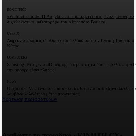
BOX OFFICE
«Without Blood»: Η Angelina Jolie μεταφέρει στη μεγάλη οθόνη το
συγκλονιστικό μυθιστόρημα του Alessandro Baricco
CYPRUS
Δωρεάν αναλήψεις σε Κύπρο και Ελλάδα από την Εθνική Τράπεζα σ
Κύπρο
COMPUTERS
Samsung: Νέα γενιά 3D μνήμης μετεράστιες επιδόσεις, αλλά… η AI 
την απορροφήσει πλήρως!
NEWS
Οι χρήστες Mac είναι περισσότερο εκτεθειμένοι σε κυβερνοαπειλές α
λαμβάνουν λιγότερα μέτρα προστασίας
Φόρτωση περισσοτέρων
Διαβάστε το περιοδικό «ΚΙΝΗΤΗ CY»