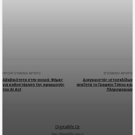
Facebook
Twitter
Pinterest
WhatsA
ΠΡΟΗΓΟΎΜΕΝΟ ΆΡΘΡΟ
ΕΠΌΜΕΝΟ ΆΡΘΡΟ
Αβεβαιότητα στην αγορά: Φήμες
Διαχειριστές ιστοσελίδων
για καθυστέρηση της εφαρμογής
αναζητά το Γραφείο Τύπου και
του AI Act
Πληροφοριών
Digitallife.gr
http://digitallife.com.cy