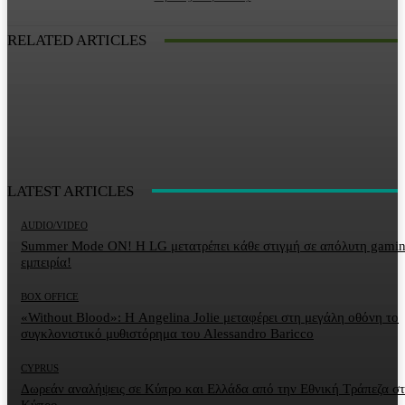
RELATED ARTICLES
LATEST ARTICLES
AUDIO/VIDEO
Summer Mode ON! Η LG μετατρέπει κάθε στιγμή σε απόλυτη gami
εμπειρία!
BOX OFFICE
«Without Blood»: Η Angelina Jolie μεταφέρει στη μεγάλη οθόνη το
συγκλονιστικό μυθιστόρημα του Alessandro Baricco
CYPRUS
Δωρεάν αναλήψεις σε Κύπρο και Ελλάδα από την Εθνική Τράπεζα σ
Κύπρο