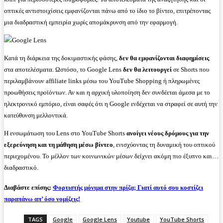
οπτικές αντιστοιχίσεις εμφανίζονται πάνω από το ίδιο το βίντεο, επιτρέποντας
μια διαδραστική εμπειρία χωρίς απομάκρυνση από την εφαρμογή.
Κατά τη διάρκεια της δοκιμαστικής φάσης,
δεν θα εμφανίζονται διαφημίσεις
στα αποτελέσματα. Ωστόσο, το Google Lens
δεν θα λειτουργεί
σε Shorts που
περιλαμβάνουν affiliate links μέσω του YouTube Shopping ή πληρωμένες
προωθήσεις προϊόντων. Αν και η αρχική υλοποίηση δεν συνδέεται άμεσα με το
ηλεκτρονικό εμπόριο, είναι σαφές ότι η Google ενδέχεται να στραφεί σε αυτή την
κατεύθυνση μελλοντικά.
Η ενσωμάτωση του Lens στο YouTube Shorts
ανοίγει νέους δρόμους για την
εξερεύνηση και τη μάθηση μέσω βίντεο
, ενισχύοντας τη δυναμική του οπτικού
περιεχομένου. Το μέλλον των κοινωνικών μέσων δείχνει ακόμη πιο έξυπνο και…
διαδραστικό.
Διαβάστε επίσης:
Φορτιστής μόνιμα στην πρίζα; Γιατί αυτό σου κοστίζει
παραπάνω απ’ όσο νομίζεις!
TAGS
Google
Google Lens
Youtube
YouTube Shorts