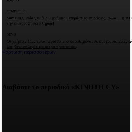
COMPUTERS
Samsung: Νέα γενιά 3D μνήμης μετεράστιες επιδόσεις, αλλά… η AI 
την απορροφήσει πλήρως!
NEWS
Οι χρήστες Mac είναι περισσότερο εκτεθειμένοι σε κυβερνοαπειλές α
λαμβάνουν λιγότερα μέτρα προστασίας
Φόρτωση περισσοτέρων
Διαβάστε το περιοδικό «ΚΙΝΗΤΗ CY»