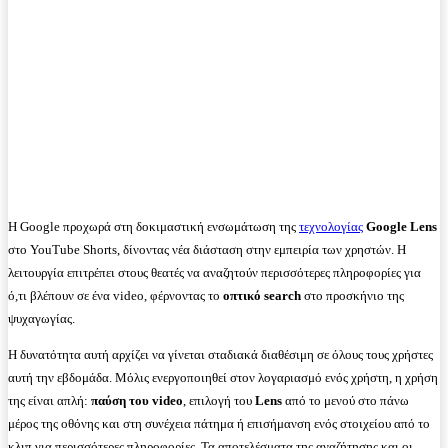
Η Google προχωρά στη δοκιμαστική ενσωμάτωση της
τεχνολογίας
Google Lens
στο YouTube Shorts, δίνοντας νέα διάσταση στην εμπειρία των χρηστών. Η
λειτουργία επιτρέπει στους θεατές να αναζητούν περισσότερες πληροφορίες για
ό,τι βλέπουν σε ένα video, φέρνοντας το
οπτικό search
στο προσκήνιο της
ψυχαγωγίας.
Η δυνατότητα αυτή αρχίζει να γίνεται σταδιακά διαθέσιμη σε όλους τους χρήστες
αυτή την εβδομάδα. Μόλις ενεργοποιηθεί στον λογαριασμό ενός χρήστη, η χρήση
της είναι απλή:
παύση του video
, επιλογή του
Lens
από το μενού στο πάνω
μέρος της οθόνης και στη συνέχεια πάτημα ή επισήμανση ενός στοιχείου από το
κλιπ για περισσότερες πληροφορίες. Τα αποτελέσματα της αναζήτησης και οι