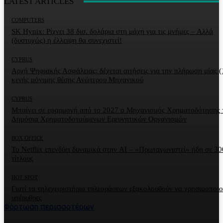
LATEST ARTICLES
COMPUTERS
SK Hynix: Ρίχνει 38 δισ. δολάρια στη μάχη για τις μνήμες – Αλλά
(δυστυχώς) η έλλειψη θα συνεχιστεί!
CYPRUS
Αρχή Ψηφιακής Ασφάλειας: δέχεται αιτήσεις για την πλήρωση μίας (
κενής μόνιμης θέσης Ανώτερου Μηχανικού
CYPRUS
Μπαίνει σε εφαρμογή από το 2027 ο Μηχανισμός Χρηματοδότησης 
Δημόσια Χρηματοδοτούμενων Ερευνητικών Οργανισμών
BOX OFFICE
Το Netflix επενδύει δυναμικά στην AI – «Πρωταγωνιστεί» ήδη σε 30
τίτλους
HOT SPOT
Γιατί τα τηλεχειριστήρια τηλεοράσεων εξακολουθούν να χρησιμοποι
υπέρυθρες
Φόρτωση περισσοτέρων