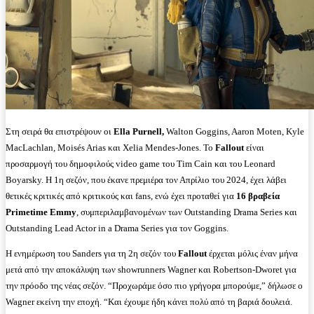
Στη σειρά θα επιστρέψουν οι
Ella Purnell,
Walton Goggins, Aaron Moten, Kyle
MacLachlan, Moisés Arias και Xelia Mendes-Jones. Το
Fallout
είναι
προσαρμογή του δημοφιλούς video game του Tim Cain και του Leonard
Boyarsky. Η 1η σεζόν, που έκανε πρεμιέρα τον Απρίλιο του 2024, έχει λάβει
θετικές κριτικές από κριτικούς και fans, ενώ έχει προταθεί για
16 βραβεία
Primetime Emmy
, συμπεριλαμβανομένων των Outstanding Drama Series και
Outstanding Lead Actor in a Drama Series για τον Goggins.
Η ενημέρωση του Sanders για τη 2η σεζόν του
Fallout
έρχεται μόλις έναν μήνα
μετά από την αποκάλυψη των showrunners Wagner και Robertson-Dworet για
την πρόοδο της νέας σεζόν. “Προχωράμε όσο πιο γρήγορα μπορούμε,” δήλωσε ο
Wagner εκείνη την εποχή. “Και έχουμε ήδη κάνει πολύ από τη βαριά δουλειά.