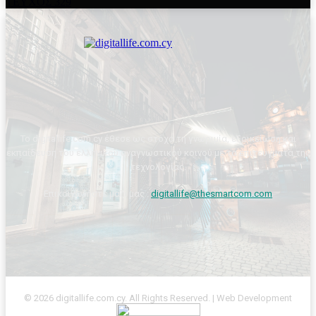
ΤΕΥΧΟΣ 329
Το digitallife.com.cy έθεσε ως στόχο τη γνωριμία, εξοικείωση και
εκπαίδευση του ελληνικού αναγνωστικού κοινού με τα επιτεύγματα της
τεχνολογίας.
Επικοινωνήστε μαζί μας :
digitallife@thesmartcom.com
© 2026 digitallife.com.cy. All Rights Reserved. | Web Development