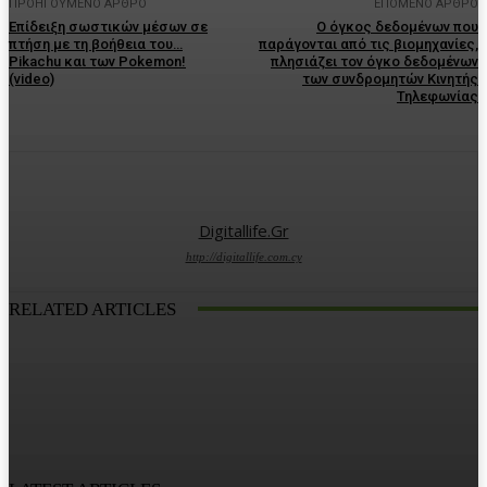
ΠΡΟΗΓΟΎΜΕΝΟ ΆΡΘΡΟ
ΕΠΌΜΕΝΟ ΆΡΘΡΟ
Επίδειξη σωστικών μέσων σε
Ο όγκος δεδομένων που
πτήση με τη βοήθεια του…
παράγονται από τις βιομηχανίες,
Pikachu και των Pokemon!
πλησιάζει τον όγκο δεδομένων
(video)
των συνδρομητών Κινητής
Τηλεφωνίας
Digitallife.gr
http://digitallife.com.cy
RELATED ARTICLES