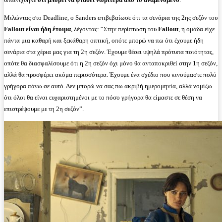
Μιλώντας στο Deadline, ο Sanders επιβεβαίωσε ότι τα σενάρια της 2ης σεζόν του
Fallout
είναι ήδη έτοιμα
, λέγοντας: “Στην περίπτωση του
Fallout
, η ομάδα είχε
πάντα μια καθαρή και ξεκάθαρη οπτική, οπότε μπορώ να πω ότι έχουμε ήδη
σενάρια στα χέρια μας για τη 2η σεζόν. Έχουμε θέσει υψηλά πρότυπα ποιότητας,
οπότε θα διασφαλίσουμε ότι η 2η σεζόν όχι μόνο θα ανταποκριθεί στην 1η σεζόν,
αλλά θα προσφέρει ακόμα περισσότερα. Έχουμε ένα σχέδιο που κινούμαστε πολύ
γρήγορα πάνω σε αυτό. Δεν μπορώ να σας πω ακριβή ημερομηνία, αλλά νομίζω
ότι όλοι θα είναι ευχαριστημένοι με το πόσο γρήγορα θα είμαστε σε θέση να
επιστρέψουμε με τη 2η σεζόν”.