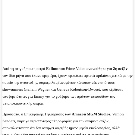
Από τη στιγμή που η σειρά
Fallout
του Prime Video ανανεώθηκε για
2η σεζόν
τον ίδιο μήνα που έκανε πρεμιέρα, έχουν προκύψει αρκετά updates σχετικά με την
πορεία της ανάπτυξης, συμπεριλαμβανομένων κάποιων νέων από τους
showrunners Graham Wagner και Geneva Robertson-Dworet, που κέρδισαν
υποψηφιότητες για Emmy για το γράψιμο των πρώτων επεισοδίων της
μεταποκαλυπτικής σειράς.
Πρόσφατα, ο Επικεφαλής Τηλεόρασης των
Amazon MGM Studios
, Vernon
Sanders, παρείχε περισσότερες πληροφορίες για την επόμενη σεζόν,
αποκαλύπτοντας ότι δεν υπάρχει ακριβής ημερομηνία κυκλοφορίας, αλλά
υπαινίχθηκε
ότι μπορεί να φτάσει νωρίτερα από το αναμενόμενο
.