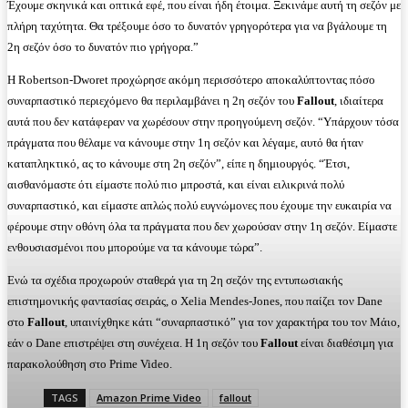
Έχουμε σκηνικά και οπτικά εφέ, που είναι ήδη έτοιμα. Ξεκινάμε αυτή τη σεζόν με
πλήρη ταχύτητα. Θα τρέξουμε όσο το δυνατόν γρηγορότερα για να βγάλουμε τη
2η σεζόν όσο το δυνατόν πιο γρήγορα.”
Η Robertson-Dworet προχώρησε ακόμη περισσότερο αποκαλύπτοντας πόσο
συναρπαστικό περιεχόμενο θα περιλαμβάνει η 2η σεζόν του
Fallout
, ιδιαίτερα
αυτά που δεν κατάφεραν να χωρέσουν στην προηγούμενη σεζόν. “Υπάρχουν τόσα
πράγματα που θέλαμε να κάνουμε στην 1η σεζόν και λέγαμε, αυτό θα ήταν
καταπληκτικό, ας το κάνουμε στη 2η σεζόν”, είπε η δημιουργός. “Έτσι,
αισθανόμαστε ότι είμαστε πολύ πιο μπροστά, και είναι ειλικρινά πολύ
συναρπαστικό, και είμαστε απλώς πολύ ευγνώμονες που έχουμε την ευκαιρία να
φέρουμε στην οθόνη όλα τα πράγματα που δεν χωρούσαν στην 1η σεζόν. Είμαστε
ενθουσιασμένοι που μπορούμε να τα κάνουμε τώρα”.
Ενώ τα σχέδια προχωρούν σταθερά για τη 2η σεζόν της εντυπωσιακής
επιστημονικής φαντασίας σειράς, ο Xelia Mendes-Jones, που παίζει τον Dane
στο
Fallout
, υπαινίχθηκε κάτι “συναρπαστικό” για τον χαρακτήρα του τον Μάιο,
εάν ο Dane επιστρέψει στη συνέχεια. Η 1η σεζόν του
Fallout
είναι διαθέσιμη για
παρακολούθηση στο Prime Video.
TAGS
Amazon Prime Video
fallout