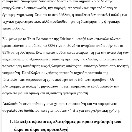
συνομιλίες. Διαδραματίζουν έναν ολοένα και πιο σημαντικό ρόλο στην
επαγγελματική επικοινωνία, την παροχή υπηρεσιών και την πρόσβαση σε
έγκαιρη ενημέρωση. Σε αυτό το περιβάλλον, η ασφάλεια δεν αποτελεί απλώς ένα
τεχνικό χαρακτηριστικό, αλλά προϋπόθεση για τη διατήρηση της ψηφιακής
εμπιστοσύνης.
Σύμφωνα με το Trust Barometer της Edelman, μεταξύ των καταναλωτών που
εμπιστεύονται μια μάρκα, το 88% είναι πιθανό να αγοράσει από αυτήν και το
83% να τη συστήσει. Ενώ η εμπιστοσύνη είναι απαραίτητη για την ανάπτυξη των
επιχειρήσεων, το εξελισσόμενο τοπίο εγείρει νέες προκλήσεις: από απάτες και
παραποίηση ταυτότητας έως εξελιγμένες απάτες που υποστηρίζονται από τεχνητή
νοημοσύνη. Παράλληλα, οι χρήστες απαιτούν ισχυρή προστασία της
ιδιωτικότητας, απρόσκοπτη χρηστικότητα και αξιόπιστη πρόσβαση. Οι
πλατφόρμες ανταλλαγής μηνυμάτων πρέπει επομένως να εξισορροπούν την
ασφάλεια με μια ομαλή και αξιόπιστη εμπειρία χρήστη.
Ακολουθούν πέντε τρόποι για να χτίσετε εμπιστοσύνη και να παραμείνετε
ασφαλείς στο διαδίκτυο, είτε για προσωπική είτε για επαγγελματική χρήση.
Επιλέξτε αξιόπιστες πλατφόρμες με κρυπτογράφηση από
άκρο σε άκρο ως προεπιλογή