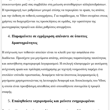
επικοινωνήσει μαζί σας συμβάλλει στη μείωση ανεπιθύμητων αλληλεπιδράσεων.
Η προσαρμογή των ρυθμίσεων μπορεί επίσης να περιορίσει το spam, τις απάτες
και την έκθεση σε πιθανές καταχρήσεις. Για παράδειγμα, το Viber επιτρέπει στους
χρήστες να διαχειρίζονται τις προσκλήσεις σε ομάδες, την ορατότητα της
φωτογραφίας προφίλ και άλλες ρυθμίσεις απορρήτου.
Παραμείνετε σε εγρήγορση απέναντι σε ύποπτες
δραστηριότητες
Η επίγνωση των πιθανών απειλών είναι το κλειδί για την ασφάλεια στο
διαδίκτυο. Προσέχετε για μηνύματα απάτης, απόπειρες παραποίησης ταυτότητας
και ασυνήθιστη συμπεριφορά λογαριασμού. Η επιλογή πλατφορμών με αυτόματη
ανίχνευση spam και πρόληψη κατάχρησης με τεχνητή νοημοσύνη παρέχει ένα
επιπλέον επίπεδο προστασίας. Αναφέρετε πάντα ύποπτους λογαριασμούς ή
μηνύματα χρησιμοποιώντας τη λειτουργία Αναφορά και Αποκλεισμός του Viber,
η οποία είναι προσβάσιμη απευθείας από οποιαδήποτε συνομιλία ή προφίλ
επαφής.
Επαληθεύετε ισχυρισμούς και μείνετε ενημερωμένοι