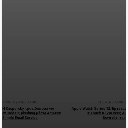
Facebook
Twitter
Pinterest
WhatsA
ΠΡΟΗΓΟΎΜΕΝΟ ΆΡΘΡΟ
ΕΠΌΜΕΝΟ ΆΡΘΡΟ
Η Kaspersky προειδοποιεί για
Apple Watch Series 12: Έρχεται
επιθέσεις phishing μέσω Amazon
με Touch ID και νέες AI
Simple Email Service
δυνατότητες