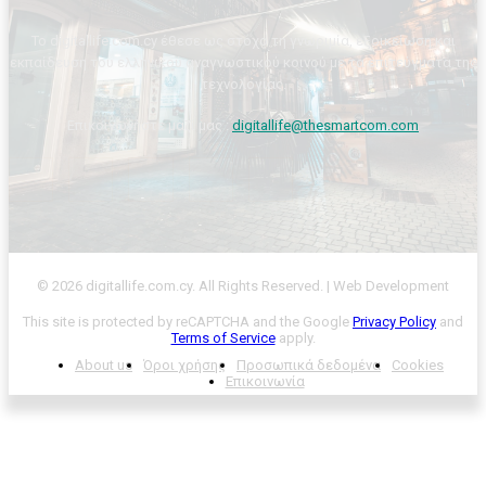
Το digitallife.com.cy έθεσε ως στόχο τη γνωριμία, εξοικείωση και
εκπαίδευση του ελληνικού αναγνωστικού κοινού με τα επιτεύγματα της
τεχνολογίας.
Επικοινωνήστε μαζί μας :
digitallife@thesmartcom.com
© 2026 digitallife.com.cy. All Rights Reserved. | Web Development
This site is protected by reCAPTCHA and the Google
Privacy Policy
and
Terms of Service
apply.
About us
Όροι χρήσης
Προσωπικά δεδομένα
Cookies
Επικοινωνία