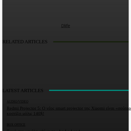
Dlife
RELATED ARTICLES
LATEST ARTICLES
AUDIO/VIDEO
Redmi Projector 5: Ο νέος smart projector της Xiaomi είναι «σούπερ
κοστίζει μόλις 140$!
BOX OFFICE