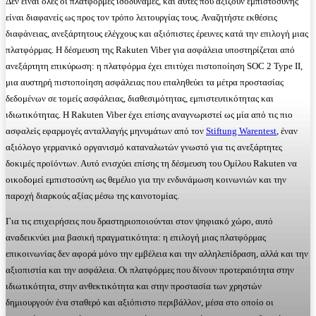
Δεν είναι όλες οι πλατφόρμες ισοδύναμες, και αυτές που αξίζουν εμπιστοσύνης
είναι διαφανείς ως προς τον τρόπο λειτουργίας τους. Αναζητήστε εκθέσεις
διαφάνειας, ανεξάρτητους ελέγχους και αξιόπιστες έρευνες κατά την επιλογή μιας
πλατφόρμας. Η δέσμευση της Rakuten Viber για ασφάλεια υποστηρίζεται από
ανεξάρτητη επικύρωση: η πλατφόρμα έχει επιτύχει πιστοποίηση SOC 2 Type II,
μια αυστηρή πιστοποίηση ασφάλειας που επαληθεύει τα μέτρα προστασίας
δεδομένων σε τομείς ασφάλειας, διαθεσιμότητας, εμπιστευτικότητας και
ιδιωτικότητας. Η Rakuten Viber έχει επίσης αναγνωριστεί ως μία από τις πιο
ασφαλείς εφαρμογές ανταλλαγής μηνυμάτων από τον
Stiftung Warentest
, έναν
αξιόλογο γερμανικό οργανισμό καταναλωτών γνωστό για τις ανεξάρτητες
δοκιμές προϊόντων. Αυτό ενισχύει επίσης τη δέσμευση του Ομίλου Rakuten να
οικοδομεί εμπιστοσύνη ως θεμέλιο για την ενδυνάμωση κοινωνιών και την
παροχή διαρκούς αξίας μέσω της καινοτομίας.
Για τις επιχειρήσεις που δραστηριοποιούνται στον ψηφιακό χώρο, αυτό
αναδεικνύει μια βασική πραγματικότητα: η επιλογή μιας πλατφόρμας
επικοινωνίας δεν αφορά μόνο την εμβέλεια και την αλληλεπίδραση, αλλά και την
αξιοπιστία και την ασφάλεια. Οι πλατφόρμες που δίνουν προτεραιότητα στην
ιδιωτικότητα, στην ανθεκτικότητα και στην προστασία των χρηστών
δημιουργούν ένα σταθερό και αξιόπιστο περιβάλλον, μέσα στο οποίο οι