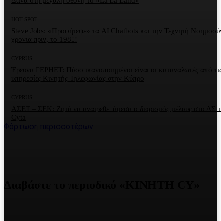
Ξανά στη μεγάλη οθόνη το «La La Land»
HOT SPOT
Steve Jobs: «Προφήτεψε» τα AI Chatbots και την Τεχνητή Νοημοσύ
χρόνια πριν, το 1985!
CYPRUS
Έρευνα ΓΕΡΗΕΤ: Πόσο ικανοποιημένοι είναι οι καταναλωτές από τι
υπηρεσίες Κινητής Τηλεφωνίας στην Κύπρο
CYPRUS
ΑΣΕΤ – ΣΕΚ: Ζητά να αναιρεθεί άμεσα ο διορισμός μέλους στο ΔΣ τ
Cyta
Φόρτωση περισσοτέρων
Διαβάστε το περιοδικό «ΚΙΝΗΤΗ CY»