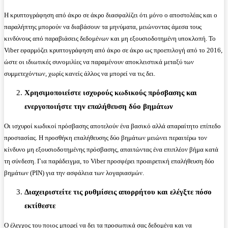
Η κρυπτογράφηση από άκρο σε άκρο διασφαλίζει ότι μόνο ο αποστολέας και ο
παραλήπτης μπορούν να διαβάσουν τα μηνύματα, μειώνοντας άμεσα τους
κινδύνους από παραβιάσεις δεδομένων και μη εξουσιοδοτημένη υποκλοπή. Το
Viber εφαρμόζει κρυπτογράφηση από άκρο σε άκρο ως προεπιλογή από το 2016,
ώστε οι ιδιωτικές συνομιλίες να παραμένουν αποκλειστικά μεταξύ των
συμμετεχόντων, χωρίς κανείς άλλος να μπορεί να τις δει.
Χρησιμοποιείστε ισχυρούς κωδικούς πρόσβασης και
ενεργοποιήστε την επαλήθευση δύο βημάτων
Οι ισχυροί κωδικοί πρόσβασης αποτελούν ένα βασικό αλλά απαραίτητο επίπεδο
προστασίας. Η προσθήκη επαλήθευσης δύο βημάτων μειώνει περαιτέρω τον
κίνδυνο μη εξουσιοδοτημένης πρόσβασης, απαιτώντας ένα επιπλέον βήμα κατά
τη σύνδεση. Για παράδειγμα, το Viber προσφέρει προαιρετική επαλήθευση δύο
βημάτων (PIN) για την ασφάλεια των λογαριασμών.
Διαχειριστείτε τις ρυθμίσεις απορρήτου και ελέγξτε πόσο
εκτίθεστε
Ο έλεγχος του ποιος μπορεί να δει τα προσωπικά σας δεδομένα και να