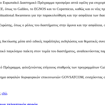
το Ευρωπαϊκό Διαστημικό Πρόγραμμα προσφέρει απτά οφέλη για επιχειρήσ
 ΕΕ, όπως το Galileo, το EGNOS και το Copernicus, καθώς και οι νέε
ituational Awareness για την παρακολούθηση και την ασφάλεια των δι
 Ευρώπης, όπως ο ρόλος του διαστήματος στην άμυνα και την ασφάλεια, οι 
 δικτύωσης μέσα από ειδικές παράλληλες εκδηλώσεις και θεματικές συνα
τικό παγκόσμιο παίκτη στον τομέα του διαστήματος, αναδεικνύοντας π
μικό Πρόγραμμα, φιλοξενώντας επίγειους σταθμούς των προγραμμάτων 
τημα ασφαλών δορυφορικών επικοινωνιών GOVSATCOM, ενισχύοντας ουσ
ες
εδώ
.
ένων τηλεοπτικών σειρών