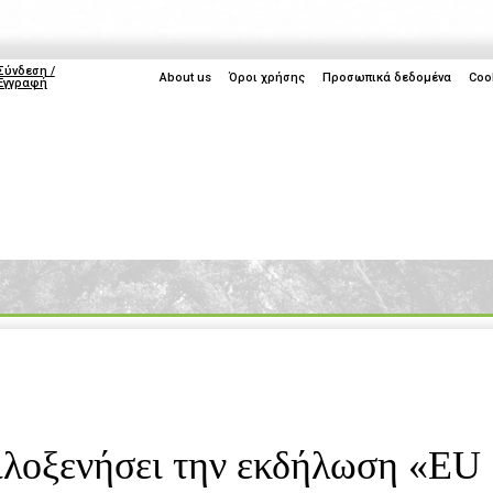
Σύνδεση /
About us
Όροι χρήσης
Προσωπικά δεδομένα
Coo
Εγγραφή
ice
Life
Gaming
TV
Cyprus
IFA 
ιλοξενήσει την εκδήλωση «EU