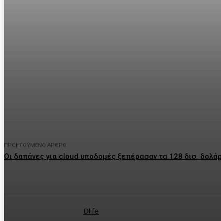
μερίδιο
Facebook
Twitter
P
ΠΡΟΗΓΟΎΜΕΝΟ ΆΡΘΡΟ
Οι δαπάνες για cloud υποδομές ξεπέρασαν τα 128 δισ. δολάρ
Dlife