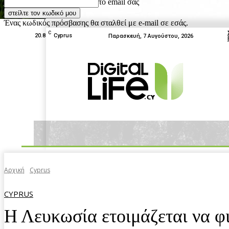
το email σας
Ένας κωδικός πρόσβασης θα σταλθεί με e-mail σε εσάς.
C
20.8
Cyprus
Παρασκευή, 7 Αυγούστου, 2026
News
Tests
Box Off
Home
Αρχική
Cyprus
CYPRUS
Η Λευκωσία ετοιμάζεται να φ