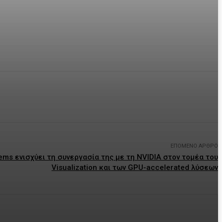
ΕΠΌΜΕΝΟ ΆΡΘΡΟ
ms ενισχύει τη συνεργασία της με τη NVIDIA στον τομέα του
Visualization και των GPU-accelerated λύσεων