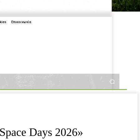
kies
Επικοινωνία
More
More
2025
 Space Days 2026»