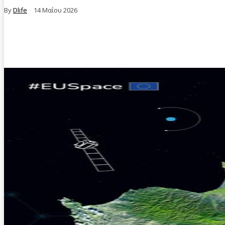
By
Dlife
14 Μαΐου 2026
Facebook
Twitter
Pinterest
WhatsA