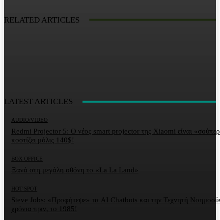
RELATED ARTICLES
LATEST ARTICLES
AUDIO/VIDEO
Redmi Projector 5: Ο νέος smart projector της Xiaomi είναι «σούπερ
κοστίζει μόλις 140$!
BOX OFFICE
Ξανά στη μεγάλη οθόνη το «La La Land»
HOT SPOT
Steve Jobs: «Προφήτεψε» τα AI Chatbots και την Τεχνητή Νοημοσύ
χρόνια πριν, το 1985!