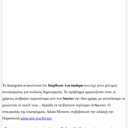
Το Instagram ανακοίνωσε ότι
διόρθωσε ένα σφάλμα
που είχε γίνει μόνιμος
πονοκέφαλος για πολλούς δημιουργούς. Το πρόβλημα εμφανιζόταν όταν οι
χρήστες ανέβαζαν περισσότερα από ένα
Stories
την ίδια ημέρα, με αποτέλεσμα να
μειώνεται το reach τους – δηλαδή να τα βλέπουν λιγότεροι άνθρωποι. Ο
επικεφαλής της πλατφόρμας, Adam Mosseri, επιβεβαίωσε την αλλαγή την
Παρασκευή
μέσα από ένα βίντεο.