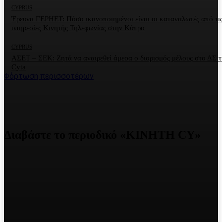
CYPRUS
Έρευνα ΓΕΡΗΕΤ: Πόσο ικανοποιημένοι είναι οι καταναλωτές από τι
υπηρεσίες Κινητής Τηλεφωνίας στην Κύπρο
CYPRUS
ΑΣΕΤ – ΣΕΚ: Ζητά να αναιρεθεί άμεσα ο διορισμός μέλους στο ΔΣ τ
Cyta
Φόρτωση περισσοτέρων
Διαβάστε το περιοδικό «ΚΙΝΗΤΗ CY»