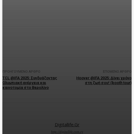
Facebook
Twitter
Pinterest
WhatsA
ΠΡΟΗΓΟΎΜΕΝΟ ΆΡΘΡΟ
ΕΠΌΜΕΝΟ ΆΡΘΡΟ
TCL @IFA 2025: Συνδυάζοντας
Hoover @IFA 2025: Δίνει χρόνο
Ολυμπιακή ενέργεια και
στη ζωή σου! (booth tour)
καινοτομία στο Βερολίνο
Digitallife.gr
http://digitallife.com.cy