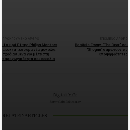
Facebook
Twitter
Pinterest
WhatsA
ΠΡΟΗΓΟΎΜΕΝΟ ΆΡΘΡΟ
ΕΠΌΜΕΝΟ ΆΡΘΡΟ
Η σειρά E1 της Philips Monitors
Βραβεία Emmy: “The Bear” και
αποκτά τέσσερα νέα μοντέλα
“Shogun” σαρώνουν τις
σχεδιασμένα για βέλτιστη
υποψηφιότητες
παραγωγικότητα και ευκολία
Digitallife.gr
http://digitallife.com.cy
RELATED ARTICLES