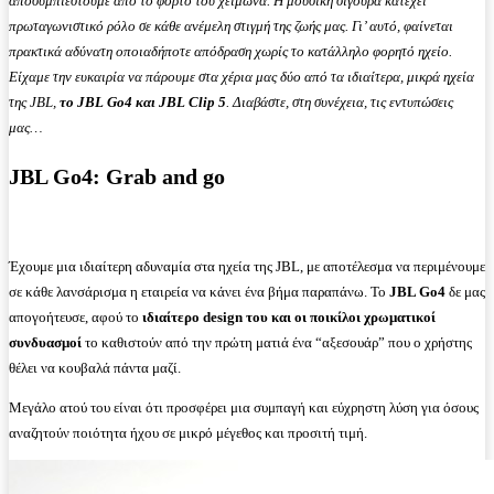
αποσυμπιεστούμε από το φόρτο του χειμώνα. Η μουσική σίγουρα κατέχει
πρωταγωνιστικό ρόλο σε κάθε ανέμελη στιγμή της ζωής μας. Γι’ αυτό, φαίνεται
πρακτικά αδύνατη οποιαδήποτε απόδραση χωρίς το κατάλληλο φορητό ηχείο.
Είχαμε την ευκαιρία να πάρουμε στα χέρια μας δύο από τα ιδιαίτερα, μικρά ηχεία
της JBL,
το JBL Go4 και JBL Clip 5
. Διαβάστε, στη συνέχεια, τις εντυπώσεις
μας…
JBL Go4: Grab and go
Έχουμε μια ιδιαίτερη αδυναμία στα ηχεία της JBL, με αποτέλεσμα να περιμένουμε
σε κάθε λανσάρισμα η εταιρεία να κάνει ένα βήμα παραπάνω. Το
JBL Go4
δε μας
απογοήτευσε, αφού το
ιδιαίτερο design του και οι ποικίλοι χρωματικοί
συνδυασμοί
το καθιστούν από την πρώτη ματιά ένα “αξεσουάρ” που ο χρήστης
θέλει να κουβαλά πάντα μαζί.
Μεγάλο ατού του είναι ότι προσφέρει μια συμπαγή και εύχρηστη λύση για όσους
αναζητούν ποιότητα ήχου σε μικρό μέγεθος και προσιτή τιμή.