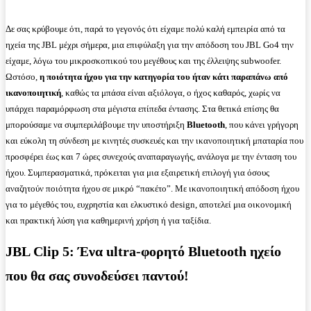
Δε σας κρύβουμε ότι, παρά το γεγονός ότι είχαμε πολύ καλή εμπειρία από τα
ηχεία της JBL μέχρι σήμερα, μια επιφύλαξη για την απόδοση του JBL Go4 την
είχαμε, λόγω του μικροσκοπικού του μεγέθους και της έλλειψης subwoofer.
Ωστόσο,
η ποιότητα ήχου για την κατηγορία του ήταν κάτι παραπάνω από
ικανοποιητική
, καθώς τα μπάσα είναι αξιόλογα, ο ήχος καθαρός, χωρίς να
υπάρχει παραμόρφωση στα μέγιστα επίπεδα έντασης. Στα θετικά επίσης θα
μπορούσαμε να συμπεριλάβουμε την υποστήριξη
Bluetooth
, που κάνει γρήγορη
και εύκολη τη σύνδεση με κινητές συσκευές και την ικανοποιητική μπαταρία που
προσφέρει έως και 7 ώρες συνεχούς αναπαραγωγής, ανάλογα με την ένταση του
ήχου. Συμπερασματικά, πρόκειται για μια εξαιρετική επιλογή για όσους
αναζητούν ποιότητα ήχου σε μικρό “πακέτο”. Με ικανοποιητική απόδοση ήχου
για το μέγεθός του, ευχρηστία και ελκυστικό design, αποτελεί μια οικονομική
και πρακτική λύση για καθημερινή χρήση ή για ταξίδια.
JBL Clip 5: Ένα ultra-φορητό Bluetooth ηχείο
που θα σας συνοδεύσει παντού!