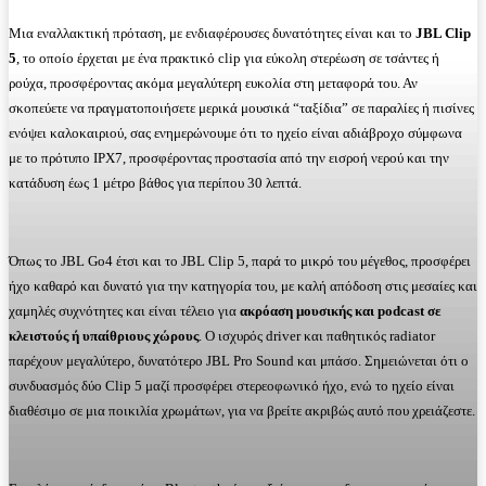
Μια εναλλακτική πρόταση, με ενδιαφέρουσες δυνατότητες είναι και το
JBL Clip
5
, το οποίο έρχεται με ένα πρακτικό clip για εύκολη στερέωση σε τσάντες ή
ρούχα, προσφέροντας ακόμα μεγαλύτερη ευκολία στη μεταφορά του. Αν
σκοπεύετε να πραγματοποιήσετε μερικά μουσικά “ταξίδια” σε παραλίες ή πισίνες
ενόψει καλοκαιριού, σας ενημερώνουμε ότι το ηχείο είναι αδιάβροχο σύμφωνα
με το πρότυπο IPX7, προσφέροντας προστασία από την εισροή νερού και την
κατάδυση έως 1 μέτρο βάθος για περίπου 30 λεπτά.
Όπως το JBL Go4 έτσι και το JBL Clip 5, παρά το μικρό του μέγεθος, προσφέρει
ήχο καθαρό και δυνατό για την κατηγορία του, με καλή απόδοση στις μεσαίες και
χαμηλές συχνότητες και είναι τέλειο για
ακρόαση μουσικής και podcast σε
κλειστούς ή υπαίθριους χώρους
. Ο ισχυρός driver και παθητικός radiator
παρέχουν μεγαλύτερο, δυνατότερο JBL Pro Sound και μπάσο. Σημειώνεται ότι ο
συνδυασμός δύο Clip 5 μαζί προσφέρει στερεοφωνικό ήχο, ενώ το ηχείο είναι
διαθέσιμο σε μια ποικιλία χρωμάτων, για να βρείτε ακριβώς αυτό που χρειάζεστε.