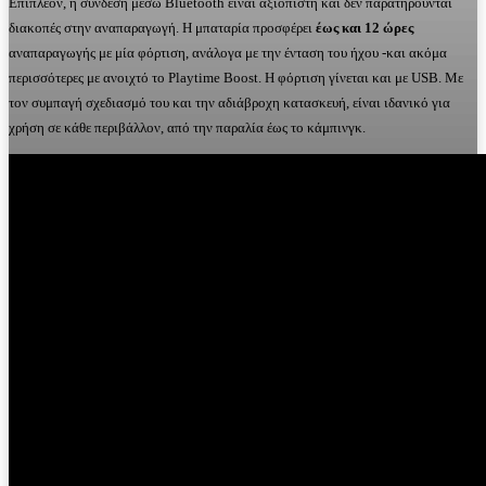
Επιπλέον, η σύνδεση μέσω Bluetooth είναι αξιόπιστη και δεν παρατηρούνται
διακοπές στην αναπαραγωγή. Η μπαταρία προσφέρει
έως και 12 ώρες
αναπαραγωγής με μία φόρτιση, ανάλογα με την ένταση του ήχου -και ακόμα
περισσότερες με ανοιχτό το Playtime Boost. Η φόρτιση γίνεται και με USB. Με
τον συμπαγή σχεδιασμό του και την αδιάβροχη κατασκευή, είναι ιδανικό για
χρήση σε κάθε περιβάλλον, από την παραλία έως το κάμπινγκ.