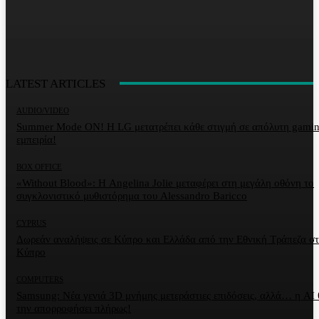
LATEST ARTICLES
AUDIO/VIDEO
Summer Mode ON! Η LG μετατρέπει κάθε στιγμή σε απόλυτη gami
εμπειρία!
BOX OFFICE
«Without Blood»: Η Angelina Jolie μεταφέρει στη μεγάλη οθόνη το
συγκλονιστικό μυθιστόρημα του Alessandro Baricco
CYPRUS
Δωρεάν αναλήψεις σε Κύπρο και Ελλάδα από την Εθνική Τράπεζα σ
Κύπρο
COMPUTERS
Samsung: Νέα γενιά 3D μνήμης μετεράστιες επιδόσεις, αλλά… η AI 
την απορροφήσει πλήρως!