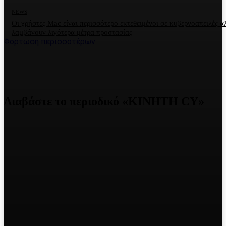
NEWS
Οι χρήστες Mac είναι περισσότερο εκτεθειμένοι σε κυβερνοαπειλές α
λαμβάνουν λιγότερα μέτρα προστασίας
Φόρτωση περισσοτέρων
Διαβάστε το περιοδικό «ΚΙΝΗΤΗ CY»