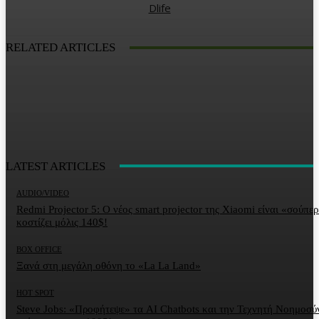
Dlife
RELATED ARTICLES
LATEST ARTICLES
AUDIO/VIDEO
Redmi Projector 5: Ο νέος smart projector της Xiaomi είναι «σούπερ
κοστίζει μόλις 140$!
BOX OFFICE
Ξανά στη μεγάλη οθόνη το «La La Land»
HOT SPOT
Steve Jobs: «Προφήτεψε» τα AI Chatbots και την Τεχνητή Νοημοσύ