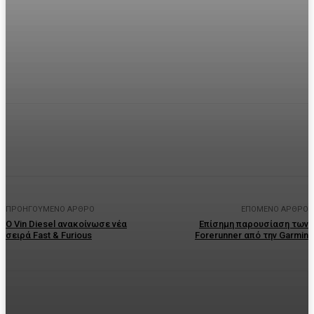
Facebook
Twitter
Pinterest
WhatsA
ΠΡΟΗΓΟΎΜΕΝΟ ΆΡΘΡΟ
ΕΠΌΜΕΝΟ ΆΡΘΡΟ
Ο Vin Diesel ανακοίνωσε νέα
Επίσημη παρουσίαση των
σειρά Fast & Furious
Forerunner από την Garmin