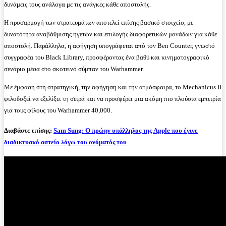
δυνάμεις τους ανάλογα με τις ανάγκες κάθε αποστολής.
Η προσαρμογή των στρατευμάτων αποτελεί επίσης βασικό στοιχείο, με
δυνατότητα αναβάθμισης ηγετών και επιλογής διαφορετικών μονάδων για κάθε
αποστολή. Παράλληλα, η αφήγηση υπογράφεται από τον Ben Counter, γνωστό
συγγραφέα του Black Library, προσφέροντας ένα βαθύ και κινηματογραφικό
σενάριο μέσα στο σκοτεινό σύμπαν του Warhammer.
Με έμφαση στη στρατηγική, την αφήγηση και την ατμόσφαιρα, το Mechanicus II
φιλοδοξεί να εξελίξει τη σειρά και να προσφέρει μια ακόμη πιο πλούσια εμπειρία
για τους φίλους του Warhammer 40,000.
Διαβάστε επίσης:
Sam Sung: Ο πρώην υπάλληλος της Apple που έγινε
διαδικτυακό αστείο λόγω του ονόματός του