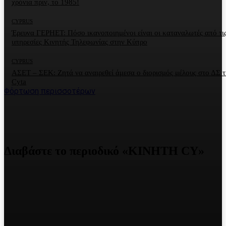
χρόνια πριν, το 1985!
CYPRUS
Έρευνα ΓΕΡΗΕΤ: Πόσο ικανοποιημένοι είναι οι καταναλωτές από τι
υπηρεσίες Κινητής Τηλεφωνίας στην Κύπρο
CYPRUS
ΑΣΕΤ – ΣΕΚ: Ζητά να αναιρεθεί άμεσα ο διορισμός μέλους στο ΔΣ τ
Cyta
Φόρτωση περισσοτέρων
Διαβάστε το περιοδικό «ΚΙΝΗΤΗ CY»