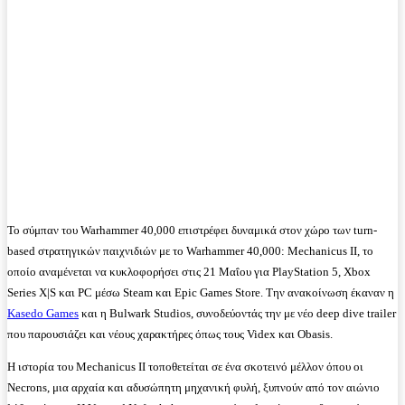
Το σύμπαν του Warhammer 40,000 επιστρέφει δυναμικά στον χώρο των turn-
based στρατηγικών παιχνιδιών με το Warhammer 40,000: Mechanicus II, το
οποίο αναμένεται να κυκλοφορήσει στις 21 Μαΐου για PlayStation 5, Xbox
Series X|S και PC μέσω Steam και Epic Games Store. Την ανακοίνωση έκαναν η
Kasedo Games
και η Bulwark Studios, συνοδεύοντάς την με νέο deep dive trailer
που παρουσιάζει και νέους χαρακτήρες όπως τους Videx και Obasis.
Η ιστορία του Mechanicus II τοποθετείται σε ένα σκοτεινό μέλλον όπου οι
Necrons, μια αρχαία και αδυσώπητη μηχανική φυλή, ξυπνούν από τον αιώνιο