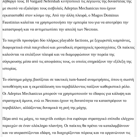
λήθαργό τους. Η Vargard Nefershah κινητοποιεί τις λεγεώνες της δυναστείας της
με σκοπό να εξαλείψει τους εισβολείς Adeptus Mechanicus που έχουν
εγκατασταθεί στον κόσμο της. Από την άλλη πλευρά, ο Magos Dominus
Faustinius καλείται να χρησιμοποιήσει την εμπειρία του για να αποτρέψει την
καταστροφή και να αντιμετωπίσει την απειλή των Necrons.
Το παιχνίδι προσφέρει δύο πλήρως playable factions, με ξεχωριστές καμπάνιες,
διαφορετικά στυλ παιχνιδιού και μοναδικές στρατηγικές προσεγγίσεις. Οι παίκτες
καλούνται να επιλέξουν πλευρά και να διαμορφώσουν την πορεία της
σύγκρουσης μέσα από τις αποφάσεις τους, οι οποίες επηρεάζουν την εξέλιξη της
ιστορίας.
Το σύστημα μάχης βασίζεται σε τακτικές turn-based αναμετρήσεις, όπου η σωστή
τοποθέτηση και η εκμετάλλευση του περιβάλλοντος παίζουν καθοριστικό ρόλο.
Οι Adeptus Mechanicus μπορούν να χρησιμοποιούν το έδαφος για κάλυψη και
στρατηγική άμυνα, ενώ οι Necrons έχουν τη δυνατότητα να καταστρέφουν το
περιβάλλον, αλλάζοντας δυναμικά τη ροή της μάχης.
Πέρα από τις μάχες, το παιχνίδι εισάγει ένα ευρύτερο στρατηγικό επίπεδο ελέγχου
περιοχών σε έναν ολόκληρο πλανήτη. Οι παίκτες θα πρέπει να καταλαμβάνουν
και να υπερασπίζονται εδάφη, να διαχειρίζονται πόρους και να οργανώνουν τις