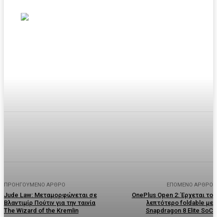
Facebook
Twitter
Pinterest
WhatsA
ΠΡΟΗΓΟΎΜΕΝΟ ΆΡΘΡΟ
ΕΠΌΜΕΝΟ ΆΡΘΡΟ
Jude Law: Μεταμορφώνεται σε
OnePlus Open 2: Έρχεται το
Βλαντιμίρ Πούτιν για την ταινία
λεπτότερο foldable με
The Wizard of the Kremlin
Snapdragon 8 Elite SoC