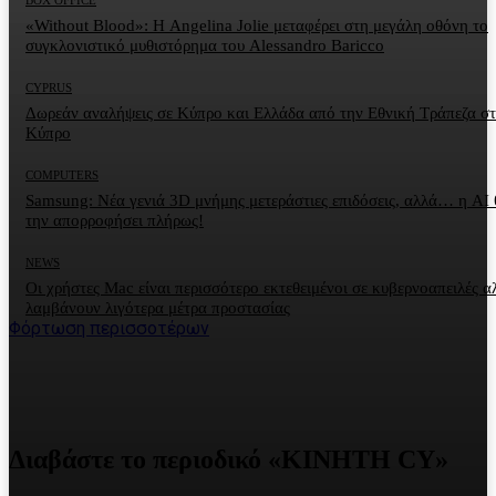
BOX OFFICE
«Without Blood»: Η Angelina Jolie μεταφέρει στη μεγάλη οθόνη το
συγκλονιστικό μυθιστόρημα του Alessandro Baricco
CYPRUS
Δωρεάν αναλήψεις σε Κύπρο και Ελλάδα από την Εθνική Τράπεζα σ
Κύπρο
COMPUTERS
Samsung: Νέα γενιά 3D μνήμης μετεράστιες επιδόσεις, αλλά… η AI 
την απορροφήσει πλήρως!
NEWS
Οι χρήστες Mac είναι περισσότερο εκτεθειμένοι σε κυβερνοαπειλές α
λαμβάνουν λιγότερα μέτρα προστασίας
Φόρτωση περισσοτέρων
Διαβάστε το περιοδικό «ΚΙΝΗΤΗ CY»