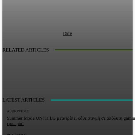
Dlife
RELATED ARTICLES
LATEST ARTICLES
AUDIO/VIDEO
Summer Mode ON! Η LG μετατρέπει κάθε στιγμή σε απόλυτη gami
εμπειρία!