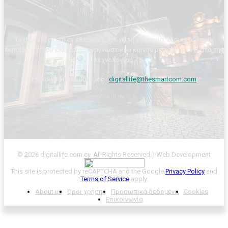
Το digitallife.com.cy έθεσε ως στόχο τη γνωριμία, εξοικείωση και
εκπαίδευση του ελληνικού αναγνωστικού κοινού με τα επιτεύγματα της
τεχνολογίας.
Επικοινωνήστε μαζί μας :
digitallife@thesmartcom.com
© 2026 digitallife.com.cy. All Rights Reserved. | Web Development
This site is protected by reCAPTCHA and the Google
Privacy Policy
and
Terms of Service
apply.
About us
Όροι χρήσης
Προσωπικά δεδομένα
Cookies
Επικοινωνία