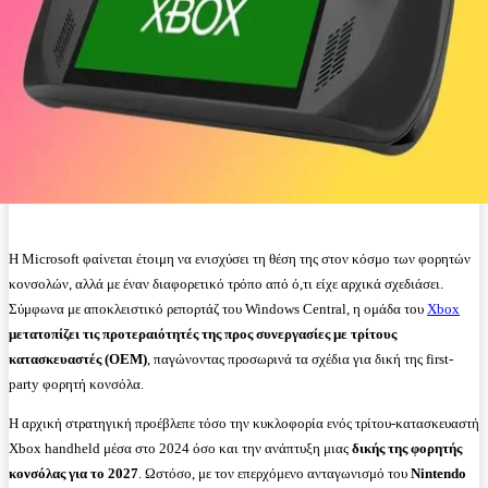
Η Microsoft φαίνεται έτοιμη να ενισχύσει τη θέση της στον κόσμο των φορητών
κονσολών, αλλά με έναν διαφορετικό τρόπο από ό,τι είχε αρχικά σχεδιάσει.
Σύμφωνα με αποκλειστικό ρεπορτάζ του Windows Central, η ομάδα του
Xbox
μετατοπίζει τις προτεραιότητές της προς συνεργασίες με τρίτους
κατασκευαστές (OEM)
, παγώνοντας προσωρινά τα σχέδια για δική της first-
party φορητή κονσόλα.
Η αρχική στρατηγική προέβλεπε τόσο την κυκλοφορία ενός τρίτου-κατασκευαστή
Xbox handheld μέσα στο 2024 όσο και την ανάπτυξη μιας
δικής της φορητής
κονσόλας για το 2027
. Ωστόσο, με τον επερχόμενο ανταγωνισμό του
Nintendo