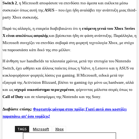
Switch 2
, η Microsoft αποφάσισε να επενδύσει πιο άμεσα και ευέλικτα μέσω
συσκευών όπως αυτή της
ASUS
– που έχει ήδη αναλάβει την ανάπτυξη μιας third-
party Xbox συσκευής.
Παρά τις αλλαγές, η εταιρεία διαβεβαιώνει ότι η
επόμενη γενιά του Xbox Series
X είναι απολύτως ασφαλής
και βρίσκεται ήδη σε φάση ανάπτυξης. Παράλληλα, η
Microsoft συνεχίζει να επενδύει σοβαρά στη φορητή τεχνολογία Xbox, με στόχο
να παρουσιάσει κάτι δικό της στο μέλλον.
Η άνθηση των handhelds τα τελευταία χρόνια, μετά την επιτυχία του Nintendo
Switch, έχει ωθήσει και άλλους παίκτες όπως η Valve, η Lenovo και η ASUS να
κυκλοφορήσουν φορητές λύσεις για gaming. Η Microsoft, ειδικά μετά την
εξαγορά της Activision Blizzard, βλέπει το gaming όχι μόνο ως hardware, αλλά
και ως
ισχυρό οικοσύστημα περιεχομένου
, φέρνοντας μάλιστα σειρές όπως το
Call of Duty
και σε πλατφόρμες της Nintendo και της Sony.
Διαβάστε επίσης:
Φορτιστής μόνιμα στην πρίζα; Γιατί αυτό σου κοστίζει
παραπάνω απ’ όσο νομίζεις!
TAGS
Microsoft
Xbox