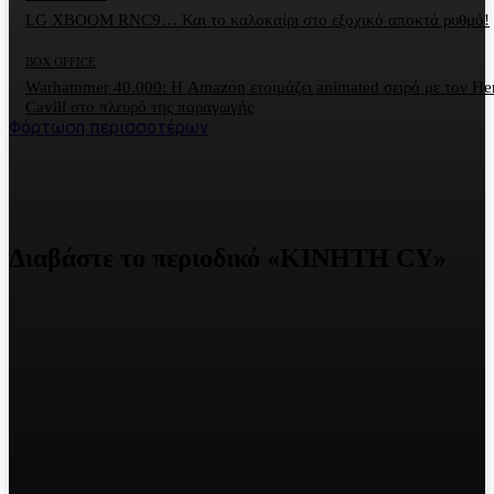
LG XBOOM RNC9… Και το καλοκαίρι στο εξοχικό αποκτά ρυθμό!
BOX OFFICE
Warhammer 40.000: Η Amazon ετοιμάζει animated σειρά με τον He
Cavill στο πλευρό της παραγωγής
Φόρτωση περισσοτέρων
Διαβάστε το περιοδικό «ΚΙΝΗΤΗ CY»