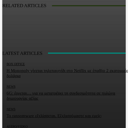
RELATED ARTICLES
LATEST ARTICLES
BOX OFFICE
Η Monopoly γίνεται τηλεπαιχνίδι στο Netflix με έπαθλο 2 εκατομμύ
δολάρια
NEWS
6G: έρχεται… για να μετατρέψει τη συνδεσιμότητα σε πυλώνα
δημιουργίας αξίας
NEWS
Το ransomware εξελίσσεται. Εξελισσόμαστε και εμείς;
AUDIO/VIDEO