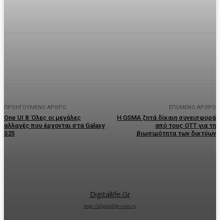
Facebook
Twitter
Pinterest
WhatsA
ΠΡΟΗΓΟΎΜΕΝΟ ΆΡΘΡΟ
ΕΠΌΜΕΝΟ ΆΡΘΡΟ
One UI 8: Όλες οι μεγάλες
Η GSMA ζητά δίκαιη συνεισφορά
αλλαγές που έρχονται στα Galaxy
από τους OTT για τη
S25
βιωσιμότητα των δικτύων
Digitallife.gr
http://digitallife.com.cy