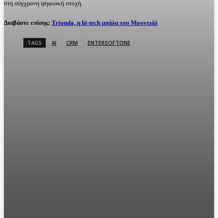
στη σύγχρονη ψηφιακή εποχή.
Διαβάστε επίσης:
Trionda, η hi-tech μπάλα του Μουντιάλ
TAGS
AI
CRM
ENTERSOFTONE