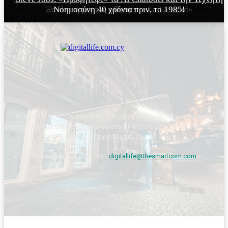
ΚΙΝΗΤΗ ΤΗΛΕΦΩΝΙΑ & ΤΗΛΕΠΙΚΟΙΝΩΝΙΕΣ ΚΥΠΡΟΥ -
Ξανά στη μεγάλη οθόνη το «La La Land»
Νοημοσύνη 40 χρόνια πριν, το 1985!
«σούπερ» και κοστίζει μόλις 140$!
ΤΕΥΧΟΣ 329
Το digitallife.com.cy έθεσε ως στόχο τη γνωριμία, εξοικείωση και
εκπαίδευση του ελληνικού αναγνωστικού κοινού με τα επιτεύγματα της
τεχνολογίας.
Επικοινωνήστε μαζί μας :
digitallife@thesmartcom.com