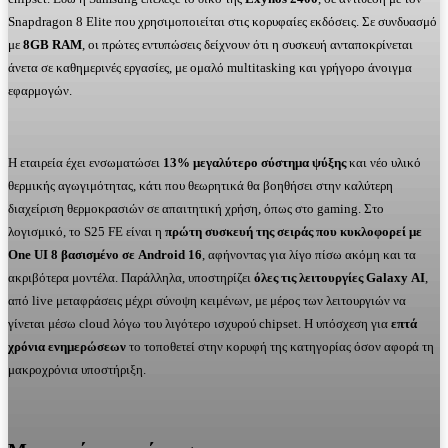
Snapdragon 8 Elite που χρησιμοποιείται στις κορυφαίες εκδόσεις. Σε συνδυασμό
με
8
GB
RAM
, οι πρώτες εντυπώσεις δείχνουν ότι η συσκευή ανταποκρίνεται
άνετα σε καθημερινές εργασίες, με ομαλό multitasking και γρήγορο άνοιγμα
εφαρμογών.
Η εταιρεία έχει ενσωματώσει
13% μεγαλύτερο σύστημα ψύξης
και νέο υλικό
θερμικής αγωγιμότητας, κάτι που θεωρητικά θα βοηθήσει στην καλύτερη
διαχείριση θερμοκρασιών σε απαιτητική χρήση, όπως στο gaming. Στο
λογισμικό, το S25 FE είναι η
πρώτη συσκευή της σειράς που κυκλοφορεί με
One
UI
8 βασισμένο σε
Android
16
, αφήνοντας για λίγο πίσω ακόμη και τα
ακριβότερα μοντέλα. Παράλληλα, υποστηρίζει
όλες τις λειτουργίες
Galaxy
AI
,
από live μεταφράσεις μέχρι σύνοψη κειμένων, με μέρος των λειτουργιών να
γίνεται μέσω cloud λόγω του λιγότερο ισχυρού chipset. Η υπόσχεση για
επτά
χρόνια ενημερώσεων
το τοποθετεί στην κορυφή της κατηγορίας όσον αφορά τη
μακροχρόνια υποστήριξη.