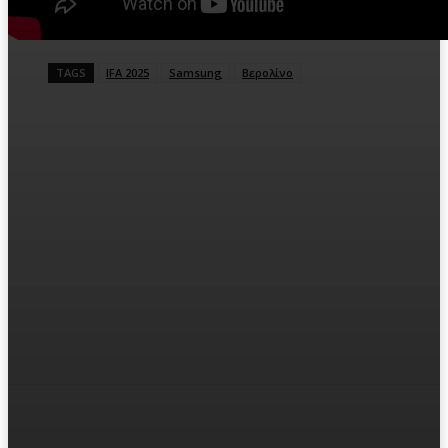
TAGS
IFA 2025
Samsung
Βερολίνο
Facebook
Twitter
Pinterest
WhatsA