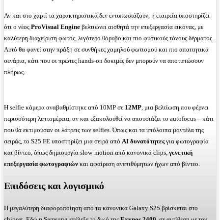
Αν και στο χαρτί τα χαρακτηριστικά δεν εντυπωσιάζουν, η εταιρεία υποστηρίζει
ότι ο νέος
ProVisual
Engine
βελτιώνει αισθητά την επεξεργασία εικόνας, με
καλύτερη διαχείριση φωτός, λιγότερο θόρυβο και πιο φυσικούς τόνους δέρματος.
Αυτό θα φανεί στην πράξη σε συνθήκες χαμηλού φωτισμού και πιο απαιτητικά
σενάρια, κάτι που οι πρώτες hands-on δοκιμές δεν μπορούν να αποτυπώσουν
πλήρως.
Η selfie κάμερα αναβαθμίστηκε από 10MP σε
12
MP
, μια βελτίωση που φέρνει
περισσότερη λεπτομέρεια, αν και εξακολουθεί να απουσιάζει το autofocus – κάτι
που θα εκτιμούσαν οι λάτρεις των selfies. Όπως και τα υπόλοιπα μοντέλα της
σειράς, το S25 FE υποστηρίζει μια σειρά από
AI
δυνατότητες
για φωτογραφία
και βίντεο, όπως δημιουργία slow-motion από κανονικά clips,
γενετική
επεξεργασία φωτογραφιών
και αφαίρεση ανεπιθύμητων ήχων από βίντεο.
Επιδόσεις και λογισμικό
Η μεγαλύτερη διαφοροποίηση από τα κανονικά Galaxy S25 βρίσκεται στο
chipset. Εδώ η Samsung επέλεξε το δικό της
Exynos
2400
, σε αντίθεση με τον