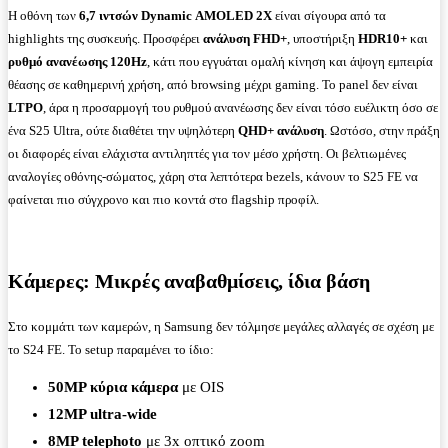
Η οθόνη των
6,7 ιντσών
Dynamic
AMOLED
2
X
είναι σίγουρα από τα
highlights της συσκευής. Προσφέρει
ανάλυση
FHD
+
, υποστήριξη
HDR
10+
και
ρυθμό ανανέωσης 120
Hz
, κάτι που εγγυάται ομαλή κίνηση και άψογη εμπειρία
θέασης σε καθημερινή χρήση, από browsing μέχρι gaming. Το panel δεν είναι
LTPO
, άρα η προσαρμογή του ρυθμού ανανέωσης δεν είναι τόσο ευέλικτη όσο σε
ένα S25 Ultra, ούτε διαθέτει την υψηλότερη
QHD
+ ανάλυση
. Ωστόσο, στην πράξη
οι διαφορές είναι ελάχιστα αντιληπτές για τον μέσο χρήστη. Οι βελτιωμένες
αναλογίες οθόνης-σώματος, χάρη στα λεπτότερα bezels, κάνουν το S25 FE να
φαίνεται πιο σύγχρονο και πιο κοντά στο flagship προφίλ.
Κάμερες: Μικρές αναβαθμίσεις, ίδια βάση
Στο κομμάτι των καμερών, η Samsung δεν τόλμησε μεγάλες αλλαγές σε σχέση με
το S24 FE. Το setup παραμένει το ίδιο:
50MP κύρια κάμερα
με OIS
12MP ultra-wide
8MP telephoto
με 3x οπτικό zoom