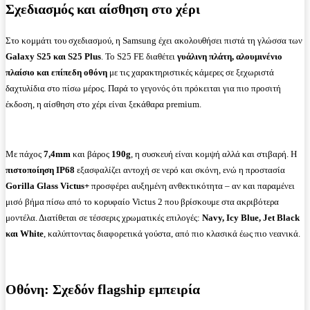
Σχεδιασμός και αίσθηση στο χέρι
Στο κομμάτι του σχεδιασμού, η Samsung έχει ακολουθήσει πιστά τη γλώσσα των
Galaxy
S
25 και
S
25
Plus
. Το S25 FE διαθέτει
γυάλινη πλάτη, αλουμινένιο
πλαίσιο και επίπεδη οθόνη
με τις χαρακτηριστικές κάμερες σε ξεχωριστά
δαχτυλίδια στο πίσω μέρος. Παρά το γεγονός ότι πρόκειται για πιο προσιτή
έκδοση, η αίσθηση στο χέρι είναι ξεκάθαρα premium.
Με πάχος
7,4
mm
και βάρος
190
g
, η συσκευή είναι κομψή αλλά και στιβαρή. Η
πιστοποίηση
IP
68
εξασφαλίζει αντοχή σε νερό και σκόνη, ενώ η προστασία
Gorilla
Glass
Victus
+
προσφέρει αυξημένη ανθεκτικότητα – αν και παραμένει
μισό βήμα πίσω από το κορυφαίο Victus 2 που βρίσκουμε στα ακριβότερα
μοντέλα. Διατίθεται σε τέσσερις χρωματικές επιλογές:
Navy
,
Icy
Blue
,
Jet
Black
και
White
, καλύπτοντας διαφορετικά γούστα, από πιο κλασικά έως πιο νεανικά.
Οθόνη: Σχεδόν
flagship
εμπειρία