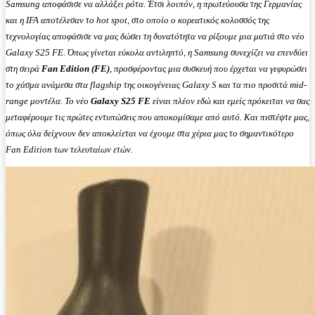
Samsung αποφάσισε να αλλάξει ρότα. Έτσι λοιπόν, η πρωτεύουσα της Γερμανίας
και η IFA αποτέλεσαν το hot spot, στο οποίο ο κορεατικός κολοσσός της
τεχνολογίας αποφάσισε να μας δώσει τη δυνατότητα να ρίξουμε μια ματιά στο νέο
Galaxy S25 FE. Όπως γίνεται εύκολα αντιληπτό, η Samsung συνεχίζει να επενδύει
στη σειρά
Fan
Edition
(
FE
)
, προσφέροντας μια συσκευή που έρχεται να γεφυρώσει
το χάσμα ανάμεσα στα flagship της οικογένειας Galaxy S και τα πιο προσιτά mid-
range μοντέλα. Το νέο
Galaxy
S
25
FE
είναι πλέον εδώ και εμείς πρόκειται να σας
μεταφέρουμε τις πρώτες εντυπώσεις που αποκομίσαμε από αυτό. Και πιστέψτε μας,
όπως όλα δείχνουν δεν αποκλείεται να έχουμε στα χέρια μας το σημαντικότερο
Fan Edition των τελευταίων ετών.