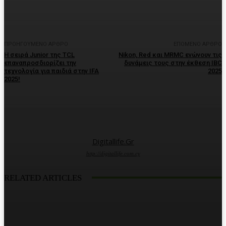
ΠΡΟΗΓΟΎΜΕΝΟ ΆΡΘΡΟ
ΕΠΌΜΕΝΟ ΆΡΘΡΟ
Η σειρά Junior της TCL
Nikon, Red και MRMC ενώνουν τις
επαναπροσδιορίζει την
δυνάμεις τους στην έκθεση IBC
τεχνολογία για παιδιά στην IFA
2025
2025!
Digitallife.gr
http://digitallife.com.cy
RELATED ARTICLES