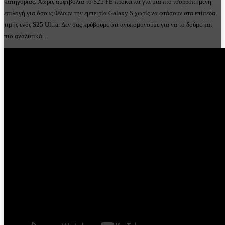
κατηγορίας. Χωρίς αμφιβολία το S25 FE πρόκειται για μια πιο ισορροπημένη
επιλογή για όσους θέλουν την εμπειρία Galaxy S χωρίς να φτάσουν στα επίπεδα
τιμής ενός S25 Ultra. Δεν σας κρύβουμε ότι ανυπομονούμε για να το δούμε και
πιο αναλυτικά…