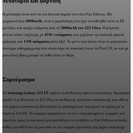
Μπαταρία και φόρτιση
Η μπαταρία είναι από τα πιο δυνατά σημεία του νέου Fan Edition. Με
χωρητικότητα
4900
mAh
, είναι η μεγαλύτερη που έχει τοποθετηθεί ποτέ σε FE
μοντέλο, και απέχει ελάχιστα από τα
5000
mAh
του
S
25
Ultra
. Η φόρτιση
γίνεται πλέον ταχύτερη, με
45
W
ενσύρματα
, που γεμίζουν τη συσκευή αρκετά
γρήγορα, και
15
W
ασύρματα
μέσω Qi2. Το μόνο που λείπει είναι το μαγνητικό
σύστημα ευθυγράμμισης που συναντάμε σε συσκευές όπως τα Pixel 10, αν και με
μια ειδική θήκη μπορεί να λυθεί αυτό το θέμα.
Συμπέρασμα
Το
Samsung
Galaxy
S
25
FE
αφήνει πολύ θετικές πρώτες εντυπώσεις. Προσφέρει
σχεδόν ό,τι δίνει και το S25 Plus σε αισθητική, ποιότητα κατασκευής και οθόνη,
ενώ φέρνει ουσιαστικές βελτιώσεις σε μπαταρία και λογισμικό σε σχέση με το
περσινό S24 FE. Οι κάμερες παραμένουν το πιο «συγκρατημένο» κομμάτι του
πακέτου, όμως η συνολική εμπειρία δείχνει να ανεβάζει το Fan Edition επίπεδο,
καθώς τοποθετείται ως μια από τις πιο ισχυρές προτάσεις της upper mid-range