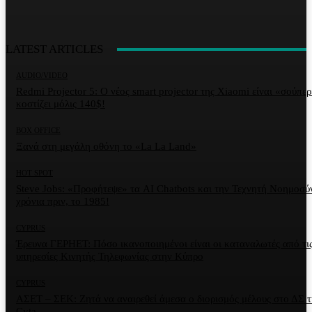
LATEST ARTICLES
AUDIO/VIDEO
Redmi Projector 5: Ο νέος smart projector της Xiaomi είναι «σούπερ
κοστίζει μόλις 140$!
BOX OFFICE
Ξανά στη μεγάλη οθόνη το «La La Land»
HOT SPOT
Steve Jobs: «Προφήτεψε» τα AI Chatbots και την Τεχνητή Νοημοσύ
χρόνια πριν, το 1985!
CYPRUS
Έρευνα ΓΕΡΗΕΤ: Πόσο ικανοποιημένοι είναι οι καταναλωτές από τι
υπηρεσίες Κινητής Τηλεφωνίας στην Κύπρο
CYPRUS
ΑΣΕΤ – ΣΕΚ: Ζητά να αναιρεθεί άμεσα ο διορισμός μέλους στο ΔΣ τ
Cyta