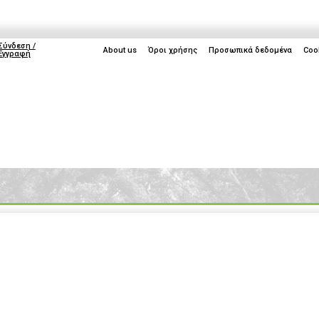
Σύνδεση /
About us
Όροι χρήσης
Προσωπικά δεδομένα
Coo
Εγγραφή
ice
Life
Gaming
TV
Cyprus
IFA 