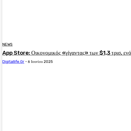
NEWS
App Store: Οικονομικός «γίγαντας» των $1,3 τρισ. ενό
Digitallife.gr
-
6 Ιουνίου 2025