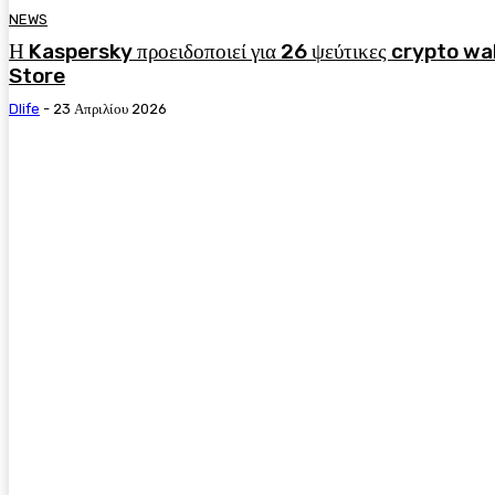
NEWS
Η Kaspersky προειδοποιεί για 26 ψεύτικες crypto wa
Store
Dlife
-
23 Απριλίου 2026