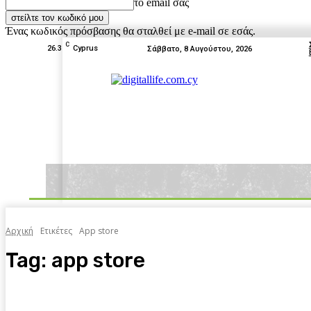
το email σας
Ένας κωδικός πρόσβασης θα σταλθεί με e-mail σε εσάς.
C
26.3
Cyprus
Σάββατο, 8 Αυγούστου, 2026
News
Tests
Box Off
Home
Αρχική
Ετικέτες
App store
Tag:
app store