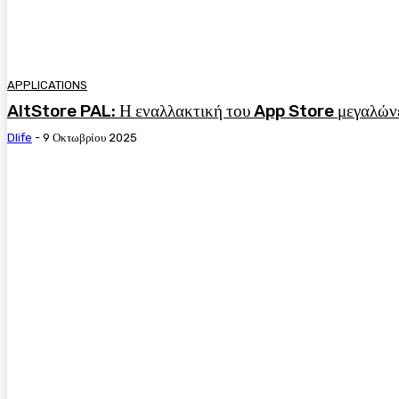
APPLICATIONS
AltStore PAL: Η εναλλακτική του App Store μεγαλών
Dlife
-
9 Οκτωβρίου 2025