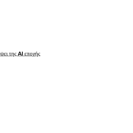
ψει της AI εποχής