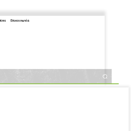
kies
Επικοινωνία
More
More
2025