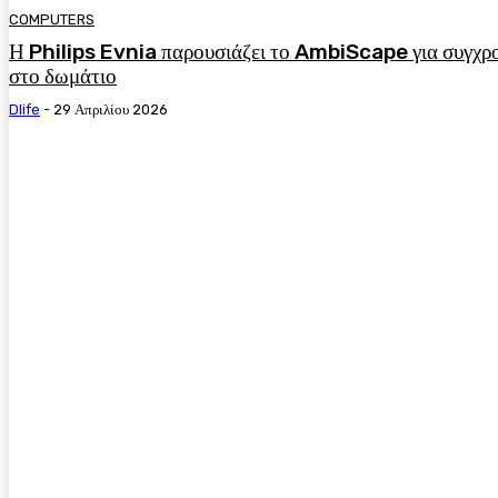
COMPUTERS
Η Philips Evnia παρουσιάζει το AmbiScape για συγχ
στο δωμάτιο
Dlife
-
29 Απριλίου 2026