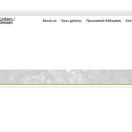
Σύνδεση /
About us
Όροι χρήσης
Προσωπικά δεδομένα
Coo
Εγγραφή
ice
Life
Gaming
TV
Cyprus
IFA 