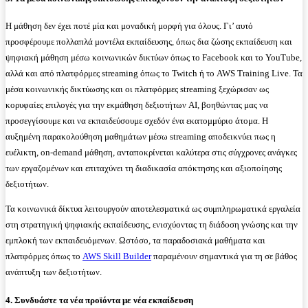
Η μάθηση δεν έχει ποτέ μία και μοναδική μορφή για όλους. Γι’ αυτό
προσφέρουμε πολλαπλά μοντέλα εκπαίδευσης, όπως δια ζώσης εκπαίδευση και
ψηφιακή μάθηση μέσω κοινωνικών δικτύων όπως το Facebook και το YouTube,
αλλά και από πλατφόρμες streaming όπως το Twitch ή το AWS Training Live. Τα
μέσα κοινωνικής δικτύωσης και οι πλατφόρμες streaming ξεχώρισαν ως
κορυφαίες επιλογές για την εκμάθηση δεξιοτήτων AI, βοηθώντας μας να
προσεγγίσουμε και να εκπαιδεύσουμε σχεδόν ένα εκατομμύριο άτομα. Η
αυξημένη παρακολούθηση μαθημάτων μέσω streaming αποδεικνύει πως η
ευέλικτη, on-demand μάθηση, ανταποκρίνεται καλύτερα στις σύγχρονες ανάγκες
των εργαζομένων και επιταχύνει τη διαδικασία απόκτησης και αξιοποίησης
δεξιοτήτων.
Τα κοινωνικά δίκτυα λειτουργούν αποτελεσματικά ως συμπληρωματικά εργαλεία
στη στρατηγική ψηφιακής εκπαίδευσης, ενισχύοντας τη διάδοση γνώσης και την
εμπλοκή των εκπαιδευόμενων. Ωστόσο, τα παραδοσιακά μαθήματα και
πλατφόρμες όπως το
AWS Skill Builder
παραμένουν σημαντικά για τη σε βάθος
ανάπτυξη των δεξιοτήτων.
4. Συνδυάστε τα νέα προϊόντα με νέα εκπαίδευση