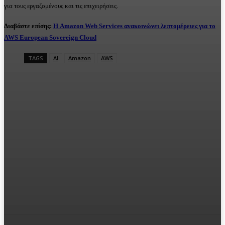
για τους εργαζομένους και τις επιχειρήσεις.
Διαβάστε επίσης:
Η Amazon Web Services ανακοινώνει λεπτομέρειες για το
AWS European Sovereign Cloud
TAGS
AI
Amazon
AWS