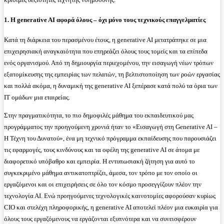
1. Η generative AI αφορά όλους – όχι μόνο τους τεχνικούς επαγγελματίες
Κατά τη διάρκεια του περασμένου έτους, η generative AI μετατράπηκε σε μια
επιχειρησιακή αναγκαιότητα που επηρεάζει όλους τους τομείς και τα επίπεδα
ενός οργανισμού. Από τη δημιουργία περιεχομένου, την εισαγωγή νέων τρόπων
εξατομίκευσης της εμπειρίας των πελατών, τη βελτιστοποίηση των ροών εργασίας
και πολλά ακόμα, η δυναμική της generative AI ξεπέρασε κατά πολύ τα όρια των
IT ομάδων μια εταιρείας.
Στην πραγματικότητα, το πιο δημοφιλές μάθημα του εκπαιδευτικού μας
προγράμματος την προηγούμενη χρονιά ήταν το «Εισαγωγή στη Generative AI –
Η Τέχνη του Δυνατού», ένα μη τεχνικό πρόγραμμα εκπαίδευσης που παρουσιάζει
τις εφαρμογές, τους κινδύνους και τα οφέλη της generative AI σε άτομα με
διαφορετικό υπόβαθρο και εμπειρία. Η εντυπωσιακή ζήτηση για αυτό το
συγκεκριμένο μάθημα αντικατοπτρίζει, άμεσα, τον τρόπο με τον οποίο οι
εργαζόμενοι και οι επιχειρήσεις σε όλο τον κόσμο προσεγγίζουν πλέον την
τεχνολογία ΑΙ. Ενώ προηγούμενες τεχνολογικές καινοτομίες αφορούσαν κυρίως
CIO και στελέχη πληροφορικής, η generative AI αποτελεί πλέον μια ευκαιρία για
όλους τους εργαζόμενους να εργάζονται εξυπνότερα και να συνεισφέρουν