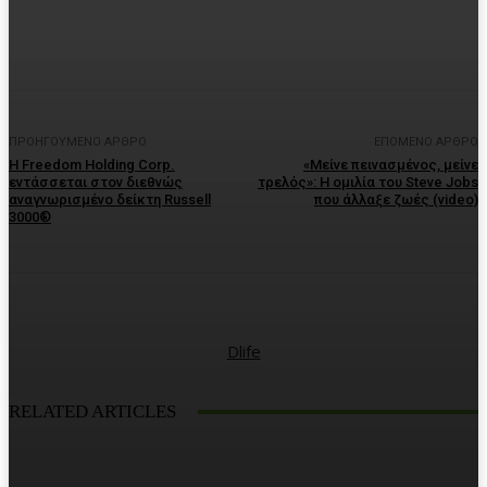
Facebook
Twitter
Pinterest
WhatsA
ΠΡΟΗΓΟΎΜΕΝΟ ΆΡΘΡΟ
ΕΠΌΜΕΝΟ ΆΡΘΡΟ
Η Freedom Holding Corp.
«Μείνε πεινασμένος, μείνε
εντάσσεται στον διεθνώς
τρελός»: Η ομιλία του Steve Jobs
αναγνωρισμένο δείκτη Russell
που άλλαξε ζωές (video)
3000®
Dlife
RELATED ARTICLES