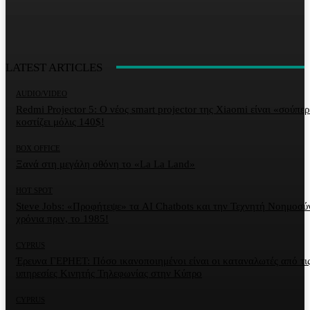
LATEST ARTICLES
AUDIO/VIDEO
Redmi Projector 5: Ο νέος smart projector της Xiaomi είναι «σούπερ
κοστίζει μόλις 140$!
BOX OFFICE
Ξανά στη μεγάλη οθόνη το «La La Land»
HOT SPOT
Steve Jobs: «Προφήτεψε» τα AI Chatbots και την Τεχνητή Νοημοσύ
χρόνια πριν, το 1985!
CYPRUS
Έρευνα ΓΕΡΗΕΤ: Πόσο ικανοποιημένοι είναι οι καταναλωτές από τι
υπηρεσίες Κινητής Τηλεφωνίας στην Κύπρο
CYPRUS