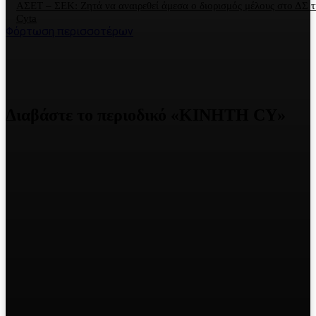
ΑΣΕΤ – ΣΕΚ: Ζητά να αναιρεθεί άμεσα ο διορισμός μέλους στο ΔΣ τ
Cyta
Φόρτωση περισσοτέρων
Διαβάστε το περιοδικό «ΚΙΝΗΤΗ CY»