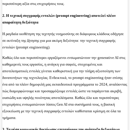
περισσότερη αξία στις επιχειρήσεις τους.
2. Η τεχνική συγγραφής εντολών (prompt engineering) αποτελεί πλέον
απαραίτητη δεξιότητα
Η ραγδαία υιοθέτηση της τεχνητής νοημοσύνης σε διάφορους κλάδους οδήγησε
σε εκτίναξη της ζήτησης για μια ακόμη δεξιότητα: την τεχνική συγγραφής
εντολών (prompt engineering).
Καθώς όλο και περισσότεροι εργαζόμενοι ενσωματώνουν την generative AI στις
καθημερινές τους εργασίες, η ανάγκη για σαφείς, στοχευμένες και
αποτελεσματικές εντολές γίνεται καθοριστική για την πλήρη αξιοποίηση των
δυνατοτήτων της τεχνολογίας. Ενδεικτικά, το prompt engineering ήταν επίσης
ένα από τα πλέον δημοφιλή μας εκπαιδευτικά προγράμματα το 2024, αναλύοντας
πώς διαμορφώνουμε και προσαρμόζουμε εντολές ώστε να παράγονται ακριβή,
ουσιώδη και υψηλής ποιότητας αποτελέσματα. Καθώς όλο και περισσότερες
επιχειρήσεις ενσωματώνουν λύσεις Gen AI στα συστήματά τους, η βασική
εξοικείωση με την τεχνική συγγραφής εντολών καθίσταται κρίσιμη σε όλα τα
τμήματα.
3. Τα μέσα κοινωνικής δικτύωσης επιταχύνουν την ανάπτυξη δεξιοτήτων