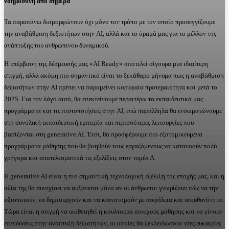
νοημοσύνη από σήμερα
Τα παραπάνω διαμορφώνουν όχι μόνο τον τρόπο με τον οποίο προσεγγίζουμε
την αναβάθμιση δεξιοτήτων στην AI, αλλά και το όραμά μας για το μέλλον της
ανάπτυξης του ανθρώπινου δυναμικού.
Η υπέρβαση της δέσμευσής μας «AI Ready» αποτελεί σίγουρα μια ιδιαίτερη
στιγμή, αλλά ακόμη πιο σημαντικό είναι το ξεκάθαρο μήνυμα πως η αναβάθμιση
δεξιοτήτων στην AI πρέπει να παραμείνει κορυφαία προτεραιότητα και μετά το
2025. Για τον λόγο αυτό, θα επεκτείνουμε περαιτέρω τα εκπαιδευτικά μας
προγράμματα και τις πιστοποιήσεις στην AI, ενώ παράλληλα θα ενσωματώνουμε
στη συνολική εκπαιδευτική εμπειρία και περισσότερες λειτουργίες που
βασίζονται στη generative AI. Έτσι, θα προσφέρουμε πιο εξατομικευμένα
προγράμματα μάθησης που θα βοηθούν τους εργαζόμενους να κατανοούν πολύ
γρήγορα και αποτελεσματικά τις εξελίξεις στον τομέα Α.
Η generative AI είναι η πιο σημαντική τεχνολογική εξέλιξη της εποχής μας, και η
αξία της θα συνεχίσει να αυξάνεται μόνο αν οι άνθρωποι γνωρίζουν πώς να την
αξιοποιούν, να δημιουργούν και να καινοτομούν με ασφάλεια και υπευθυνότητα.
Τώρα είναι η στιγμή να υιοθετηθεί η κουλτούρα συνεχούς μάθησης και να γίνουν
επενδύσεις στην ανάπτυξη δεξιοτήτων, οι οποίες θα ξεκλειδώσουν νέες ευκαιρίες