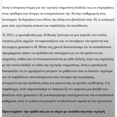
Αυτή η ιστορική στιγμή για την τεχνητή νοημοσύνη απέδειξε πως οι επιχειρήσεις
είναι πρόθυμες και έτοιμες να ενσωματώσουν την AI στην καθημερινή τους
λειτουργία. Ανεξαρτήτως του είδους της λύσης που βασίζεται στην AI, η εισαγωγή
μιας νέας τεχνολογίας απαιτεί και παράλληλη νέα εκπαίδευση.
Το 2023, η πρωτοβουλία μας AI Ready ξεκίνησε σε μια περίοδο που πολλές
εταιρείες μόλις άρχιζαν να παρουσιάζουν και να λανσάρουν νέα προϊόντα και
λειτουργίες generative AI. Μέσα στη χρονιά διαπιστώσαμε ότι τα εκπαιδευτικά
προγράμματα πρέπει να σχεδιάζονται ταυτόχρονα με τα νέα προϊόντα και
υπηρεσίες, καθώς και να επικαιροποιούνται με κάθε εξέλιξη, λόγω της ταχύτητας
με την οποία αλλάζει το πεδίο της τεχνητής νοημοσύνης. Αυτή η προσέγγιση
διασφαλίζει ότι οι εργαζόμενοι μπορούν να μαθαίνουν όσο το δυνατόν ταχύτερα
και να συμβάλλουν αποτελεσματικά στην επιτυχία της επιχείρησης,
επιταχύνοντας την απόδοση αξίας και μειώνοντας τα εμπόδια υιοθέτησης. Για
παράδειγμα, όταν παρουσιάσαμε το Amazon Q, τον ψηφιακό μας βοηθό που
βασίζεται στην generative AI, κυκλοφορήσαμε ταυτόχρονα και νέα εκπαιδευτικά
μαθήματα, ώστε οι πελάτες να μπορούν να αξιοποιούν άμεσα τη νέα τεχνολογία.
Προετοιμάστε την ομάδα σας για το αύριο με εκπαίδευση στην τεχνητή