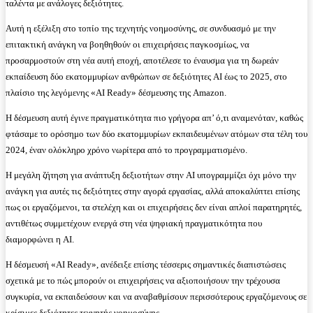
ταλέντα με ανάλογες δεξιότητες.
Αυτή η εξέλιξη στο τοπίο της τεχνητής νοημοσύνης, σε συνδυασμό με την
επιτακτική ανάγκη να βοηθηθούν οι επιχειρήσεις παγκοσμίως, να
προσαρμοστούν στη νέα αυτή εποχή, αποτέλεσε το έναυσμα για τη δωρεάν
εκπαίδευση δύο εκατομμυρίων ανθρώπων σε δεξιότητες AI έως το 2025, στο
πλαίσιο της λεγόμενης «AI Ready» δέσμευσης της Amazon.
Η δέσμευση αυτή έγινε πραγματικότητα πιο γρήγορα απ’ ό,τι αναμενόταν, καθώς
φτάσαμε το ορόσημο των δύο εκατομμυρίων εκπαιδευμένων ατόμων στα τέλη του
2024, έναν ολόκληρο χρόνο νωρίτερα από το προγραμματισμένο.
Η μεγάλη ζήτηση για ανάπτυξη δεξιοτήτων στην AI υπογραμμίζει όχι μόνο την
ανάγκη για αυτές τις δεξιότητες στην αγορά εργασίας, αλλά αποκαλύπτει επίσης
πως οι εργαζόμενοι, τα στελέχη και οι επιχειρήσεις δεν είναι απλοί παρατηρητές,
αντιθέτως συμμετέχουν ενεργά στη νέα ψηφιακή πραγματικότητα που
διαμορφώνει η AI.
Η δέσμευσή «AI Ready», ανέδειξε επίσης τέσσερις σημαντικές διαπιστώσεις
σχετικά με το πώς μπορούν οι επιχειρήσεις να αξιοποιήσουν την τρέχουσα
συγκυρία, να εκπαιδεύσουν και να αναβαθμίσουν περισσότερους εργαζόμενους σε
κρίσιμες δεξιότητες τεχνητής νοημοσύνης.