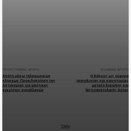
Facebook
Twitter
Pinterest
WhatsA
ΠΡΟΗΓΟΎΜΕΝΟ ΆΡΘΡΟ
ΕΠΌΜΕΝΟ ΆΡΘΡΟ
Απάτη μέσω τηλεφωνικών
Η Κύπρος ως γέφυρα
κλήσεων: Προειδοποίηση της
τεχνολογίας και καινοτομίας
Αστυνομίας για ψεύτικες
μεταξύ Ευρώπης και
εγκρίσεις συναλλαγών
Νοτιοανατολικής Ασίας
Dlife