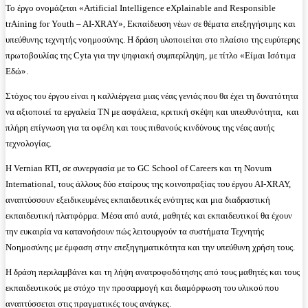
Το έργο ονομάζεται «Artificial Intelligence eXplainable and Responsible
trAining for Youth – AI-XRAY», Εκπαίδευση νέων σε θέματα επεξηγήσιμης και
υπεύθυνης τεχνητής νοημοσύνης. Η δράση υλοποιείται στο πλαίσιο της ευρύτερης
πρωτοβουλίας της Cyta για την ψηφιακή συμπερίληψη, με τίτλο «Είμαι Ισότιμα
Εδώ».
Στόχος του έργου είναι η καλλιέργεια μιας νέας γενιάς που θα έχει τη δυνατότητα
να αξιοποιεί τα εργαλεία ΤΝ με ασφάλεια, κριτική σκέψη και υπευθυνότητα, και
πλήρη επίγνωση για τα οφέλη και τους πιθανούς κινδύνους της νέας αυτής
τεχνολογίας.
Η Vernian RTI, σε συνεργασία με το GC School of Careers και τη Novum
International, τους άλλους δύο εταίρους της κοινοπραξίας του έργου AI-XRAY,
αναπτύσσουν εξειδικευμένες εκπαιδευτικές ενότητες και μια διαδραστική
εκπαιδευτική πλατφόρμα. Μέσα από αυτά, μαθητές και εκπαιδευτικοί θα έχουν
την ευκαιρία να κατανοήσουν πώς λειτουργούν τα συστήματα Τεχνητής
Νοημοσύνης με έμφαση στην επεξηγηματικότητα και την υπεύθυνη χρήση τους.
Η δράση περιλαμβάνει και τη λήψη ανατροφοδότησης από τους μαθητές και τους
εκπαιδευτικούς με στόχο την προσαρμογή και διαμόρφωση του υλικού που
αναπτύσσεται στις πραγματικές τους ανάγκες.