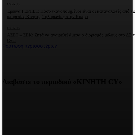
CYPRUS
Έρευνα ΓΕΡΗΕΤ: Πόσο ικανοποιημένοι είναι οι καταναλωτές από τι
υπηρεσίες Κινητής Τηλεφωνίας στην Κύπρο
CYPRUS
ΑΣΕΤ – ΣΕΚ: Ζητά να αναιρεθεί άμεσα ο διορισμός μέλους στο ΔΣ τ
Cyta
Φόρτωση περισσοτέρων
Διαβάστε το περιοδικό «ΚΙΝΗΤΗ CY»