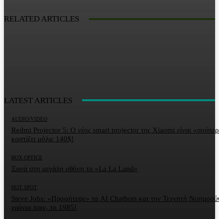
RELATED ARTICLES
LATEST ARTICLES
AUDIO/VIDEO
Redmi Projector 5: Ο νέος smart projector της Xiaomi είναι «σούπερ
κοστίζει μόλις 140$!
BOX OFFICE
Ξανά στη μεγάλη οθόνη το «La La Land»
HOT SPOT
Steve Jobs: «Προφήτεψε» τα AI Chatbots και την Τεχνητή Νοημοσύ
χρόνια πριν, το 1985!