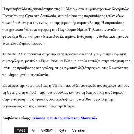
Η πρωτοβουλία παρουσιάστηκε στις 11 Μαΐου, στο Αμφιθέατρο των Κεντρικών
Γραφείων της Cyta στη Λευκωσία, στο πλαίσιο της παρουσίασης τριών νέων
πρωτοβουλιών για την ενίσχυση της ψηφιακής συμπερίληψης. Η παρουσίαση
πραγματοποιήθηκε με αφορμή την Παγκόσμια Ημέρα Τηλεπικοινωνιών, που
φέτος έχει θέμα «Ψηφιακές Σανίδες Σωτηρίας: Ενίσχυση της Ανθεκτικότητας σε
έναν Συνδεδεμένο Κόσμο».
Το AI-XRAY εντάσσεται στην ευρύτερη προσπάθεια της Cyta για την ψηφιακή
συμπερίληψη, με τίτλο «Είμαι Ισότιμα Εδώ», η οποία εστιάζει στην ενίσχυση της
ισότιμης πρόσβασης στη γνώση, στις ψηφιακές δεξιότητες και στις δυνατότητες
που δημιουργεί η τεχνολογία.
Εκ μέρους της κοινοπραξίας, η Vernian εκφράζει τις θερμές της ευχαριστίες προς
τη Cyta για τη στήριξη της πρωτοβουλίας και για τη διαχρονική της δέσμευση
στην ενίσχυση της ψηφιακής συμπερίληψης, της υπεύθυνης χρήσης της
τεχνολογίας και της καινοτομίας στην Κύπρο.
Διαβάστε επίσης:
Trionda, η hi-tech μπάλα του Μουντιάλ
TAGS
AI
AI-XRAY
Cyta
Vernian