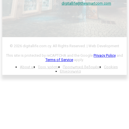
Επικοινωνήστε μαζί μας :
digitallife@thesmartcom.com
© 2026 digitallife.com.cy. All Rights Reserved. | Web Development
This site is protected by reCAPTCHA and the Google
Privacy Policy
and
Terms of Service
apply.
About us
Όροι χρήσης
Προσωπικά δεδομένα
Cookies
Επικοινωνία