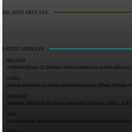
RELATED ARTICLES
LATEST ARTICLES
BOX OFFICE
«Without Blood»: Η Angelina Jolie μεταφέρει στη μεγάλη οθόνη το
CYPRUS
Δωρεάν αναλήψεις σε Κύπρο και Ελλάδα από την Εθνική Τράπεζα σ
COMPUTERS
Samsung: Νέα γενιά 3D μνήμης μετεράστιες επιδόσεις, αλλά… η AI
NEWS
Οι χρήστες Mac είναι περισσότερο εκτεθειμένοι σε κυβερνοαπειλές 
MOBILES