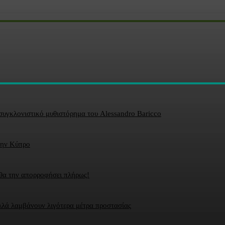
 συγκλονιστικό μυθιστόρημα του Alessandro Baricco
την Κύπρο
 θα την απορροφήσει πλήρως!
αλλά λαμβάνουν λιγότερα μέτρα προστασίας