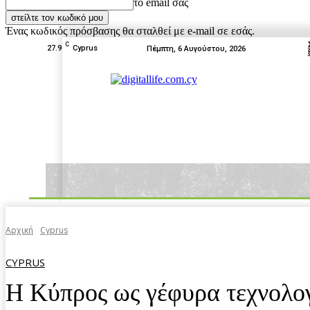
το email σας
Ένας κωδικός πρόσβασης θα σταλθεί με e-mail σε εσάς.
C
27.9
Cyprus
Πέμπτη, 6 Αυγούστου, 2026
News
Tests
Box Off
Home
Αρχική
Cyprus
CYPRUS
Η Κύπρος ως γέφυρα τεχνολογ