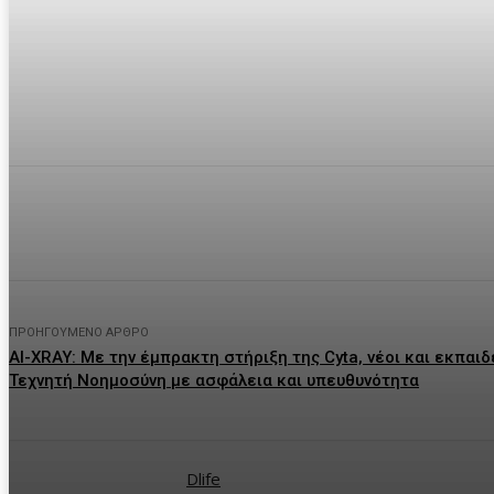
μερίδιο
Facebook
Twitter
P
ΠΡΟΗΓΟΎΜΕΝΟ ΆΡΘΡΟ
AI-XRAY: Με την έμπρακτη στήριξη της Cyta, νέοι και εκπαιδ
Τεχνητή Νοημοσύνη με ασφάλεια και υπευθυνότητα
Dlife