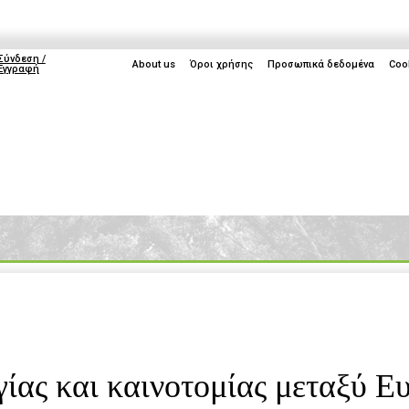
Σύνδεση /
About us
Όροι χρήσης
Προσωπικά δεδομένα
Coo
Εγγραφή
ice
Life
Gaming
TV
Cyprus
IFA 
ίας και καινοτομίας μεταξύ Ε