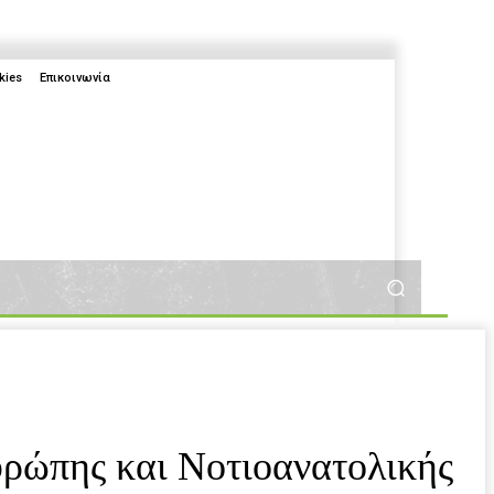
kies
Επικοινωνία
More
More
2025
υρώπης και Νοτιοανατολικής