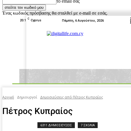
το email σας
Ένας κωδικός πρόσβασης θα σταλθεί με e-mail σε εσάς.
C
20.1
Cyprus
Πέμπτη, 6 Αυγούστου, 2026
News
Tests
Box Off
Home
Αρχική
Δημιουργοί
Δημοσιεύσεις από Πέτρος Κυπραίος
Πέτρος Κυπραίος
6311 ΔΗΜΟΣΙΕΥΣΕΙΣ
7 ΣΧΟΛΙΑ