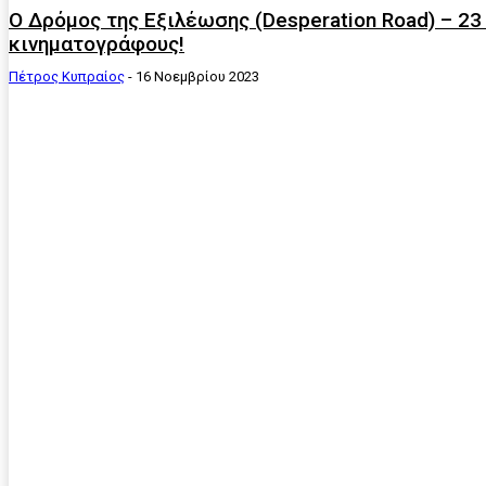
Ο Δρόμος της Εξιλέωσης (Desperation Road) – 2
κινηματογράφους!
Πέτρος Κυπραίος
-
16 Νοεμβρίου 2023