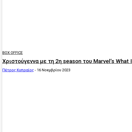
BOX OFFICE
Χριστούγεννα με τη 2η season του Marvel’s What If
Πέτρος Κυπραίος
-
16 Νοεμβρίου 2023