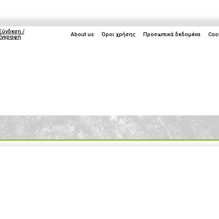
Σύνδεση /
About us
Όροι χρήσης
Προσωπικά δεδομένα
Coo
Εγγραφή
ice
Life
Gaming
TV
Cyprus
IFA 