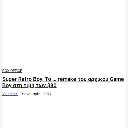
BOX OFFICE
Super Retro Boy: Το … remake του αρχικού Game
Boy στη τιμή των $80
Valadis.k
-
9 Ιανουαρίου 2017