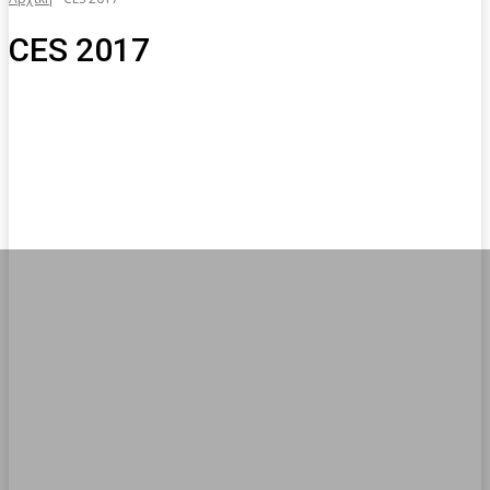
CES 2017
Arts
BACK TO SCHOOL
Bizz
Box Office
Brazil 2014
CES 2013