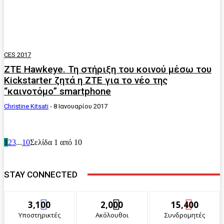
CES 2017
ΖΤΕ Hawkeye. Τη στήριξη του κοινού μέσω του
Kickstarter ζητά η ZTE για το νέο της
“καινοτόμο” smartphone
Christine Kitsati
-
8 Ιανουαρίου 2017
1
2
3
...
10
Σελίδα 1 από 10
STAY CONNECTED
3,100
2,000
15,400
Υποστηρικτές
Ακόλουθοι
Συνδρομητές