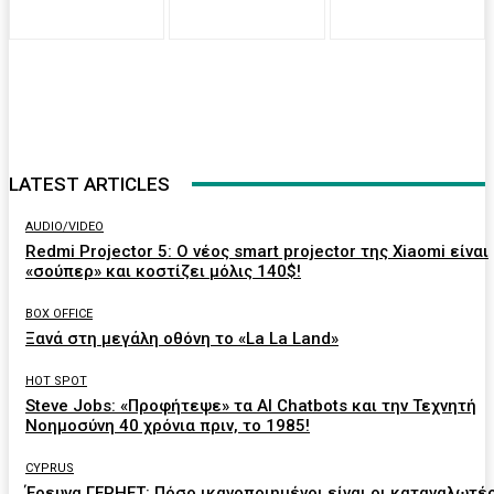
LATEST ARTICLES
AUDIO/VIDEO
Redmi Projector 5: Ο νέος smart projector της Xiaomi είναι
«σούπερ» και κοστίζει μόλις 140$!
BOX OFFICE
Ξανά στη μεγάλη οθόνη το «La La Land»
HOT SPOT
Steve Jobs: «Προφήτεψε» τα AI Chatbots και την Τεχνητή
Νοημοσύνη 40 χρόνια πριν, το 1985!
CYPRUS
Έρευνα ΓΕΡΗΕΤ: Πόσο ικανοποιημένοι είναι οι καταναλωτέ