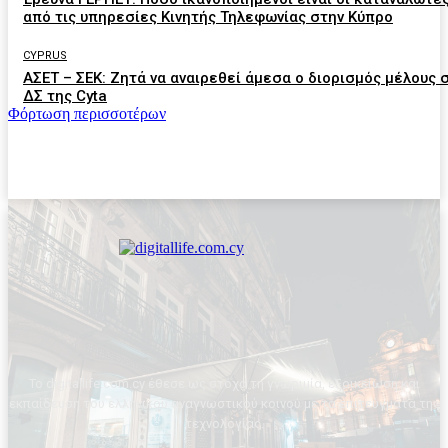
από τις υπηρεσίες Κινητής Τηλεφωνίας στην Κύπρο
CYPRUS
ΑΣΕΤ – ΣΕΚ: Ζητά να αναιρεθεί άμεσα ο διορισμός μέλους 
ΔΣ της Cyta
Φόρτωση περισσοτέρων
Το digitallife.com.cy έθεσε ως στόχο τη γνωριμία, εξοικείωση και
εκπαίδευση του ελληνικού αναγνωστικού κοινού με τα επιτεύγματα της
τεχνολογίας.