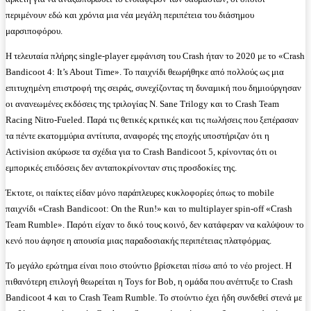
περιμένουν εδώ και χρόνια μια νέα μεγάλη περιπέτεια του διάσημου
μαρσιποφόρου.
Η τελευταία πλήρης single-player εμφάνιση του Crash ήταν το 2020 με το «Crash
Bandicoot 4: It’s About Time». Το παιχνίδι θεωρήθηκε από πολλούς ως μια
επιτυχημένη επιστροφή της σειράς, συνεχίζοντας τη δυναμική που δημιούργησαν
οι ανανεωμένες εκδόσεις της τριλογίας N. Sane Trilogy και το Crash Team
Racing Nitro-Fueled. Παρά τις θετικές κριτικές και τις πωλήσεις που ξεπέρασαν
τα πέντε εκατομμύρια αντίτυπα, αναφορές της εποχής υποστήριζαν ότι η
Activision ακύρωσε τα σχέδια για το Crash Bandicoot 5, κρίνοντας ότι οι
εμπορικές επιδόσεις δεν ανταποκρίνονταν στις προσδοκίες της.
Έκτοτε, οι παίκτες είδαν μόνο παράπλευρες κυκλοφορίες όπως το mobile
παιχνίδι «Crash Bandicoot: On the Run!» και το multiplayer spin-off «Crash
Team Rumble». Παρότι είχαν το δικό τους κοινό, δεν κατάφεραν να καλύψουν το
κενό που άφησε η απουσία μιας παραδοσιακής περιπέτειας πλατφόρμας.
Το μεγάλο ερώτημα είναι ποιο στούντιο βρίσκεται πίσω από το νέο project. Η
πιθανότερη επιλογή θεωρείται η Toys for Bob, η ομάδα που ανέπτυξε το Crash
Bandicoot 4 και το Crash Team Rumble. Το στούντιο έχει ήδη συνδεθεί στενά με