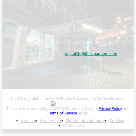
Το digitallife.com.cy έθεσε ως στόχο τη γνωριμία, εξοικείωση και
εκπαίδευση του ελληνικού αναγνωστικού κοινού με τα επιτεύγματα της
τεχνολογίας.
Επικοινωνήστε μαζί μας :
digitallife@thesmartcom.com
© 2026 digitallife.com.cy. All Rights Reserved. | Web Development
This site is protected by reCAPTCHA and the Google
Privacy Policy
and
Terms of Service
apply.
About us
Όροι χρήσης
Προσωπικά δεδομένα
Cookies
Επικοινωνία