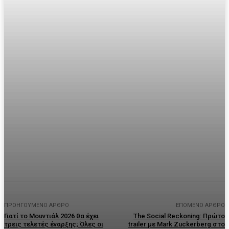
Facebook
Twitter
Pinterest
WhatsA
ΠΡΟΗΓΟΎΜΕΝΟ ΆΡΘΡΟ
ΕΠΌΜΕΝΟ ΆΡΘΡΟ
Γιατί το Μουντιάλ 2026 θα έχει
The Social Reckoning: Πρώτο
τρεις τελετές έναρξης; Όλες οι
trailer με Mark Zuckerberg στο