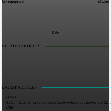
λεπτομέρειες!
εδώλιο
Dlife
RELATED ARTICLES
LATEST ARTICLES
CYPRUS
ΑΣΕΤ – ΣΕΚ: Ζητά να αναιρεθεί άμεσα ο διορισμός μέλους στο ΔΣ τ
Cyta