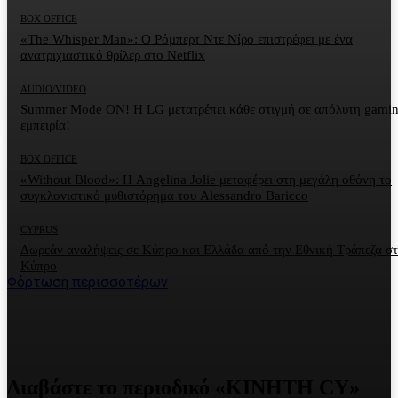
BOX OFFICE
«The Whisper Man»: Ο Ρόμπερτ Ντε Νίρο επιστρέφει με ένα
ανατριχιαστικό θρίλερ στο Netflix
AUDIO/VIDEO
Summer Mode ON! Η LG μετατρέπει κάθε στιγμή σε απόλυτη gami
εμπειρία!
BOX OFFICE
«Without Blood»: Η Angelina Jolie μεταφέρει στη μεγάλη οθόνη το
συγκλονιστικό μυθιστόρημα του Alessandro Baricco
CYPRUS
Δωρεάν αναλήψεις σε Κύπρο και Ελλάδα από την Εθνική Τράπεζα σ
Κύπρο
Φόρτωση περισσοτέρων
Διαβάστε το περιοδικό «ΚΙΝΗΤΗ CY»