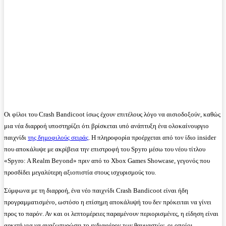
Οι φίλοι του Crash Bandicoot ίσως έχουν επιτέλους λόγο να αισιοδοξούν, καθώς
μια νέα διαρροή υποστηρίζει ότι βρίσκεται υπό ανάπτυξη ένα ολοκαίνουργιο
παιχνίδι
της δημοφιλούς σειράς
. Η πληροφορία προέρχεται από τον ίδιο insider
που αποκάλυψε με ακρίβεια την επιστροφή του Spyro μέσω του νέου τίτλου
«Spyro: A Realm Beyond» πριν από το Xbox Games Showcase, γεγονός που
προσδίδει μεγαλύτερη αξιοπιστία στους ισχυρισμούς του.
Σύμφωνα με τη διαρροή, ένα νέο παιχνίδι Crash Bandicoot είναι ήδη
προγραμματισμένο, ωστόσο η επίσημη αποκάλυψή του δεν πρόκειται να γίνει
προς το παρόν. Αν και οι λεπτομέρειες παραμένουν περιορισμένες, η είδηση είναι
αρκετή για να αναζωπυρώσει το ενδιαφέρον των θαυμαστών, οι οποίοι