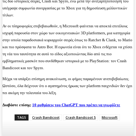
τις δύο ιστορικές σειρές, Crash και Spyro, ενώ μετά την ανεξαρτητοποίησή του
υπέγραψε συμφωνία συνεργασίας με το Xbox για τη δημοσίευση μελλοντικών
τίτλων.
Αν οι πληροφορίες επιβεβαιωθούν, η Microsoft φαίνεται να αποκτά επιτέλους
ισχυρή παρουσία στον χώρο των οικογενειακών 3D platformers, μια κατηγορία
στην οποία παραδοσιακά κυριαρχούν σειρές όπως το Ratchet & Clank, το Mario
και πιο πρόσφατα το Astro Bot. Η ειρωνεία είναι ότι το Xbox ενδέχεται να χτίσει
τη νέα του ταυτότητα σε αυτό το είδος αξιοποιώντας δύο από τις πιο
εμβληματικές μασκότ που συνδέθηκαν ιστορικά με το PlayStation: τον Crash
Bandicoot και τον Spyro.
Μέχρι να υπάρξει επίσημη ανακοίνωση, οι φήμες παραμένουν ανεπιβεβαίωτες.
Ωστόσο, όλα δείχνουν ότι ο αγαπημένος ήρωας των platform παιχνιδιών δεν έχει
πει ακόμη την τελευταία του λέξη.
Διαβάστε επίσης:
10 ρυθμίσεις του ChatGPT που πρέπει να γνωρίζετε
TAGS
Crash Bandicoot
Crash Bandicoot 5
Microsoft