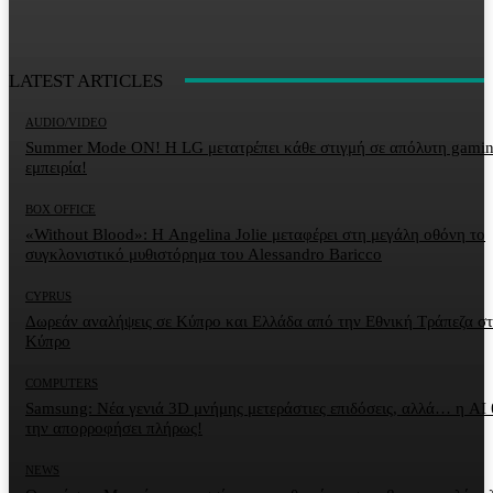
LATEST ARTICLES
AUDIO/VIDEO
Summer Mode ON! Η LG μετατρέπει κάθε στιγμή σε απόλυτη gami
εμπειρία!
BOX OFFICE
«Without Blood»: Η Angelina Jolie μεταφέρει στη μεγάλη οθόνη το
συγκλονιστικό μυθιστόρημα του Alessandro Baricco
CYPRUS
Δωρεάν αναλήψεις σε Κύπρο και Ελλάδα από την Εθνική Τράπεζα σ
Κύπρο
COMPUTERS
Samsung: Νέα γενιά 3D μνήμης μετεράστιες επιδόσεις, αλλά… η AI 
την απορροφήσει πλήρως!
NEWS