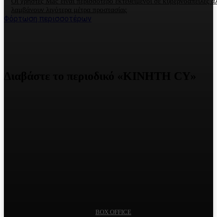
Οι χρήστες Mac είναι περισσότερο εκτεθειμένοι σε κυβερνοαπειλές α
λαμβάνουν λιγότερα μέτρα προστασίας
Φόρτωση περισσοτέρων
Διαβάστε το περιοδικό «ΚΙΝΗΤΗ CY»
BOX OFFICE