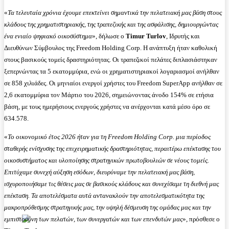
«
Τα τελευταία χρόνια έχουμε επεκτείνει σημαντικά την πελατειακή μας βάση στους
κλάδους της χρηματιστηριακής, της τραπεζικής και της ασφάλισης, δημιουργώντας
ένα ενιαίο ψηφιακό οικοσύστημα
», δήλωσε ο
Timur Turlov
, Ιδρυτής και
Διευθύνων Σύμβουλος της Freedom Holding Corp. Η ανάπτυξη ήταν καθολική
στους βασικούς τομείς δραστηριότητας. Οι τραπεζικοί πελάτες διπλασιάστηκαν
ξεπερνώντας τα 5 εκατομμύρια, ενώ οι χρηματιστηριακοί λογαριασμοί ανήλθαν
σε 858 χιλιάδες. Οι μηνιαίοι ενεργοί χρήστες του Freedom SuperApp ανήλθαν σε
2,6 εκατομμύρια τον Μάρτιο του 2026, σημειώνοντας άνοδο 154% σε ετήσια
βάση, με τους ημερήσιους ενεργούς χρήστες να ανέρχονται κατά μέσο όρο σε
634.578.
«
Το οικονομικό έτος 2026 ήταν για τη Freedom Holding Corp. μια περίοδος
σταθερής ενίσχυσης της επιχειρηματικής δραστηριότητας, περαιτέρω επέκτασης του
οικοσυστήματος και υλοποίησης στρατηγικών πρωτοβουλιών σε νέους τομείς.
Επιτύχαμε συνεχή αύξηση εσόδων, διευρύναμε την πελατειακή μας βάση,
ισχυροποιήσαμε τις θέσεις μας σε βασικούς κλάδους και συνεχίσαμε τη διεθνή μας
επέκταση. Τα αποτελέσματα αυτά αντανακλούν την αποτελεσματικότητα της
μακροπρόθεσμης στρατηγικής μας, την υψηλή δέσμευση της ομάδας μας και την
εμπιστοσύνη των πελατών, των συνεργατών και των επενδυτών μας
», πρόσθεσε ο