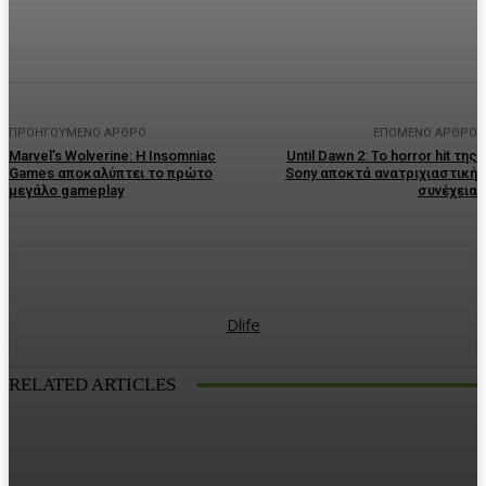
Facebook
Twitter
Pinterest
WhatsA
ΠΡΟΗΓΟΎΜΕΝΟ ΆΡΘΡΟ
ΕΠΌΜΕΝΟ ΆΡΘΡΟ
Marvel’s Wolverine: Η Insomniac
Until Dawn 2: Το horror hit της
Games αποκαλύπτει το πρώτο
Sony αποκτά ανατριχιαστική
μεγάλο gameplay
συνέχεια
Dlife
RELATED ARTICLES