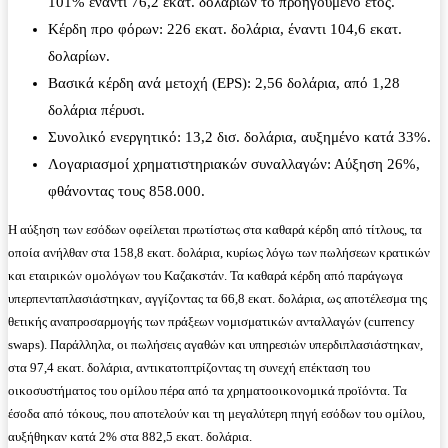
101% έναντι 76,2 εκατ. δολαρίων το προηγούμενο έτος.
Κέρδη προ φόρων: 226 εκατ. δολάρια, έναντι 104,6 εκατ.
δολαρίων.
Βασικά κέρδη ανά μετοχή (EPS): 2,56 δολάρια, από 1,28
δολάρια πέρυσι.
Συνολικό ενεργητικό: 13,2 δισ. δολάρια, αυξημένο κατά 33%.
Λογαριασμοί χρηματιστηριακών συναλλαγών: Αύξηση 26%,
φθάνοντας τους 858.000.
Η αύξηση των εσόδων οφείλεται πρωτίστως στα καθαρά κέρδη από τίτλους, τα
οποία ανήλθαν στα 158,8 εκατ. δολάρια, κυρίως λόγω των πωλήσεων κρατικών
και εταιρικών ομολόγων του Καζακστάν. Τα καθαρά κέρδη από παράγωγα
υπερπενταπλασιάστηκαν, αγγίζοντας τα 66,8 εκατ. δολάρια, ως αποτέλεσμα της
θετικής αναπροσαρμογής των πράξεων νομισματικών ανταλλαγών (currency
swaps). Παράλληλα, οι πωλήσεις αγαθών και υπηρεσιών υπερδιπλασιάστηκαν,
στα 97,4 εκατ. δολάρια, αντικατοπτρίζοντας τη συνεχή επέκταση του
οικοσυστήματος του ομίλου πέρα από τα χρηματοοικονομικά προϊόντα. Τα
έσοδα από τόκους, που αποτελούν και τη μεγαλύτερη πηγή εσόδων του ομίλου,
αυξήθηκαν κατά 2% στα 882,5 εκατ. δολάρια.