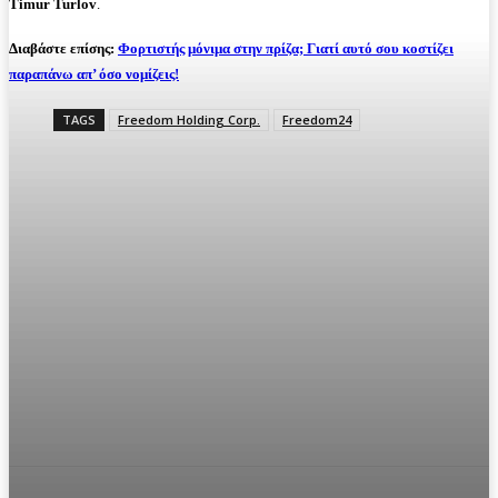
Timur Turlov
.
Διαβάστε επίσης:
Φορτιστής μόνιμα στην πρίζα; Γιατί αυτό σου κοστίζει
παραπάνω απ’ όσο νομίζεις!
TAGS
Freedom Holding Corp.
Freedom24