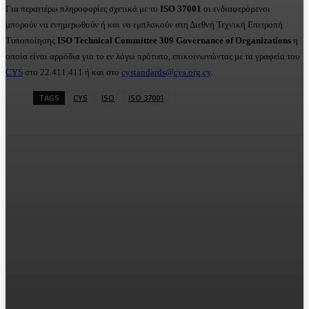
Για περαιτέρω πληροφορίες σχετικά με το
ISO 37001
οι ενδιαφερόμενοι
μπορούν να ενημερωθούν ή και να εμπλακούν στη Διεθνή Τεχνική Επιτροπή
Τυποποίησης
ISO Technical Committee 309 Governance of Organizations
η
οποία είναι αρμόδια για το εν λόγω πρότυπο, επικοινωνώντας με τα γραφεία του
CYS
στο 22.411.411 ή και στο
cystandards@cys.org.cy
.
TAGS
CYS
ISO
ISO 37001