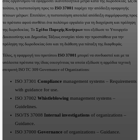
ενός οργανισμού να εφαρμόσει ικανοποιητικά μέτρα κατά της δωροδοκίας. Ως εκ
τούτου, η πιστοποίηση προς το
ISO
37001
παρέχει την απόδειξη εφαρμογής
τέτοιων μέτρων. Επιπλέον, η πιστοποίηση αποτελεί απόδειξη συμμόρφωσης προς
το πρότυπο αφού συνθέτει ένα πολύτιμο εργαλείο για τη διαχείριση και πρόληψη
της δωροδοκίας. Το
Σχέδιο Παροχής Κινήτρων
που εξέδωσε το Υπουργείο
Δικαιοσύνης και Δημοσίας Τάξεως ενισχύει τόσο την προσπάθεια για την
πρόληψη της δωροδοκίας όσο και τη διάθεση για πάταξη της διαφθοράς.
Τέλος, η εφαρμογή του προτύπου
ISO
37001
μπορεί να συνδυαστεί και με τα
υπόλοιπα πρότυπα της ίδιας οικογένειας τα οποία εξέδωσε η αρμόδια τεχνική
επιτροπή ISO TC 309 Governance of Organizations:
ISO 37301
Compliance
management systems – Requirements
with guidance for use.
ISO 37002
Whistleblowing
management systems –
Guidelines.
ISO/TS 37008
Internal investigations
of organizations –
Guidance.
ISO 37000
Governance
of organizations – Guidance.