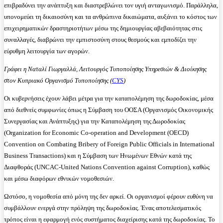
επιβραδύνει την ανάπτυξη και διαστρεβλώνει τον υγιή ανταγωνισμό. Παράλληλα,
υπονομεύει τη δικαιοσύνη και τα ανθρώπινα δικαιώματα, αυξάνει το κόστος των
επιχειρηματικών δραστηριοτήτων μέσω της δημιουργίας αβεβαιότητας στις
συναλλαγές, διαβρώνει την εμπιστοσύνη στους θεσμούς και εμποδίζει την
εύρυθμη λειτουργία των αγορών.
Γράφει η Ναταλί Γιωργαλλά, Λειτουργός Τυποποίησης Υπηρεσιών & Διοίκησης
στον Κυπριακό Οργανισμό Τυποποίησης (
CYS
)
Οι κυβερνήσεις έχουν λάβει μέτρα για την καταπολέμηση της δωροδοκίας, μέσα
από διεθνείς συμφωνίες όπως η Σύμβαση του ΟΟΣΑ (Οργανισμός Οικονομικής
Συνεργασίας και Ανάπτυξης) για την Καταπολέμηση της Δωροδοκίας
(Organization for Economic Co-operation and Development (OECD)
Convention on Combating Bribery of Foreign Public Officials in International
Business Transactions) και η Σύμβαση των Ηνωμένων Εθνών κατά της
Διαφθοράς (UNCAC-United Nations Convention against Corruption), καθώς
και μέσω διαφόρων εθνικών νομοθεσιών.
Ωστόσο, η νομοθεσία από μόνη της δεν αρκεί. Οι οργανισμοί φέρουν ευθύνη να
συμβάλλουν ενεργά στην πρόληψη της δωροδοκίας. Ένας αποτελεσματικός
τρόπος είναι η εφαρμογή ενός συστήματος διαχείρισης κατά της δωροδοκίας. Το