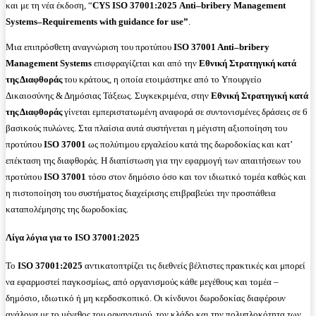
και με τη νέα έκδοση, “
CYS
ISO
37001:2025
Anti
–
bribery
Management
Systems
–
Requirements
with
guidance
for
use
”
.
Μια επιπρόσθετη αναγνώριση του προτύπου
ISO
37001
Anti
–
bribery
Management
Systems
επισφραγίζεται και από την
Εθνική Στρατηγική κατά
της Διαφθοράς
του κράτους, η οποία ετοιμάστηκε από το Υπουργείο
Δικαιοσύνης & Δημόσιας Τάξεως. Συγκεκριμένα, στην
Εθνική Στρατηγική κατά
της Διαφθοράς
γίνεται εμπεριστατωμένη αναφορά σε συντονισμένες δράσεις σε 6
βασικούς πυλώνες. Στα πλαίσια αυτά συστήνεται η μέγιστη αξιοποίηση του
προτύπου
ISO
37001
ως πολύτιμου εργαλείου κατά της δωροδοκίας και κατ’
επέκταση της διαφθοράς. Η διαπίστωση για την εφαρμογή των απαιτήσεων του
προτύπου
ISO
37001
τόσο στον δημόσιο όσο και τον ιδιωτικό τομέα καθώς και
η πιστοποίηση του συστήματος διαχείρισης επιβραβεύει την προσπάθεια
καταπολέμησης της δωροδοκίας.
Λίγα λόγια για το
ISO
37001:2025
Το
ISO
37001:2025
αντικατοπτρίζει τις διεθνείς βέλτιστες πρακτικές και μπορεί
να εφαρμοστεί παγκοσμίως, από οργανισμούς κάθε μεγέθους και τομέα –
δημόσιο, ιδιωτικό ή μη κερδοσκοπικό. Οι κίνδυνοι δωροδοκίας διαφέρουν
ανάλογα με το μέγεθος του οργανισμού, τον κλάδο και την πολυπλοκότητα των