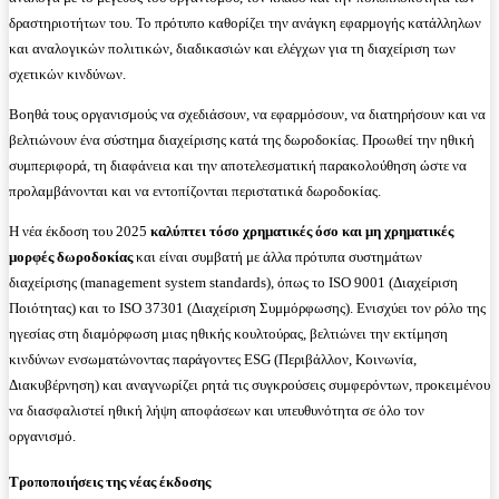
δραστηριοτήτων του. Το πρότυπο καθορίζει την ανάγκη εφαρμογής κατάλληλων
και αναλογικών πολιτικών, διαδικασιών και ελέγχων για τη διαχείριση των
σχετικών κινδύνων.
Βοηθά τους οργανισμούς να σχεδιάσουν, να εφαρμόσουν, να διατηρήσουν και να
βελτιώνουν ένα σύστημα διαχείρισης κατά της δωροδοκίας. Προωθεί την ηθική
συμπεριφορά, τη διαφάνεια και την αποτελεσματική παρακολούθηση ώστε να
προλαμβάνονται και να εντοπίζονται περιστατικά δωροδοκίας.
Η νέα έκδοση του 2025
καλύπτει τόσο χρηματικές όσο και μη χρηματικές
μορφές δωροδοκίας
και είναι συμβατή με άλλα πρότυπα συστημάτων
διαχείρισης (management system standards), όπως το ISO 9001 (Διαχείριση
Ποιότητας) και το ISO 37301 (Διαχείριση Συμμόρφωσης). Ενισχύει τον ρόλο της
ηγεσίας στη διαμόρφωση μιας ηθικής κουλτούρας, βελτιώνει την εκτίμηση
κινδύνων ενσωματώνοντας παράγοντες ESG (Περιβάλλον, Κοινωνία,
Διακυβέρνηση) και αναγνωρίζει ρητά τις συγκρούσεις συμφερόντων, προκειμένου
να διασφαλιστεί ηθική λήψη αποφάσεων και υπευθυνότητα σε όλο τον
οργανισμό.
Τροποποιήσεις της νέας έκδοσης