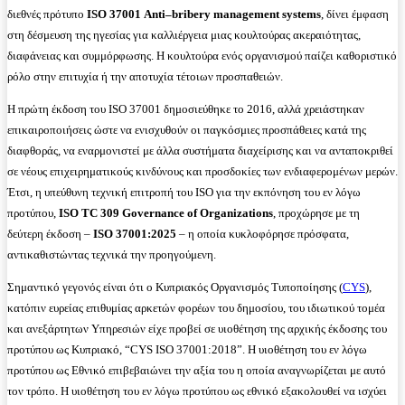
διεθνές πρότυπο
ISO
37001
Anti
–
bribery
management
systems
, δίνει έμφαση
στη δέσμευση της ηγεσίας για καλλιέργεια μιας κουλτούρας ακεραιότητας,
διαφάνειας και συμμόρφωσης. Η κουλτούρα ενός οργανισμού παίζει καθοριστικό
ρόλο στην επιτυχία ή την αποτυχία τέτοιων προσπαθειών.
Η πρώτη έκδοση του ISO 37001 δημοσιεύθηκε το 2016, αλλά χρειάστηκαν
επικαιροποιήσεις ώστε να ενισχυθούν οι παγκόσμιες προσπάθειες κατά της
διαφθοράς, να εναρμονιστεί με άλλα συστήματα διαχείρισης και να ανταποκριθεί
σε νέους επιχειρηματικούς κινδύνους και προσδοκίες των ενδιαφερομένων μερών.
Έτσι, η υπεύθυνη τεχνική επιτροπή του ISO για την εκπόνηση του εν λόγω
προτύπου,
ISO
TC
309
Governance
of
Organizations
, προχώρησε με τη
δεύτερη έκδοση –
ISO
37001:2025
– η οποία κυκλοφόρησε πρόσφατα,
αντικαθιστώντας τεχνικά την προηγούμενη.
Σημαντικό γεγονός είναι ότι ο Κυπριακός Οργανισμός Τυποποίησης (
CYS
),
κατόπιν ευρείας επιθυμίας αρκετών φορέων του δημοσίου, του ιδιωτικού τομέα
και ανεξάρτητων Υπηρεσιών είχε προβεί σε υιοθέτηση της αρχικής έκδοσης του
προτύπου ως Κυπριακό, “CYS ISO 37001:2018”. Η υιοθέτηση του εν λόγω
προτύπου ως Εθνικό επιβεβαιώνει την αξία του η οποία αναγνωρίζεται με αυτό
τον τρόπο. Η υιοθέτηση του εν λόγω προτύπου ως εθνικό εξακολουθεί να ισχύει