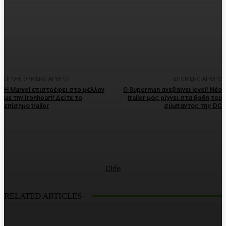
Facebook
Twitter
Pinterest
WhatsA
ΠΡΟΗΓΟΎΜΕΝΟ ΆΡΘΡΟ
ΕΠΌΜΕΝΟ ΆΡΘΡΟ
Η Marvel επιστρέφει στο μέλλον
Ο Superman ανεβαίνει level! Νέο
με την Ironheart! Δείτε το
trailer μας ρίχνει στα βάθη του
επίσημο trailer
σύμπαντος της DC
Dlife
RELATED ARTICLES