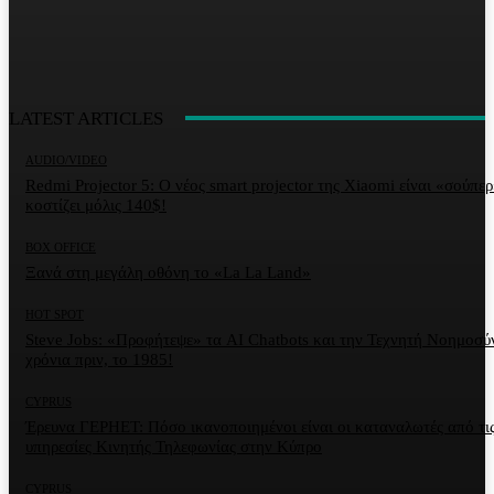
LATEST ARTICLES
AUDIO/VIDEO
Redmi Projector 5: Ο νέος smart projector της Xiaomi είναι «σούπερ
κοστίζει μόλις 140$!
BOX OFFICE
Ξανά στη μεγάλη οθόνη το «La La Land»
HOT SPOT
Steve Jobs: «Προφήτεψε» τα AI Chatbots και την Τεχνητή Νοημοσύ
χρόνια πριν, το 1985!
CYPRUS
Έρευνα ΓΕΡΗΕΤ: Πόσο ικανοποιημένοι είναι οι καταναλωτές από τι
υπηρεσίες Κινητής Τηλεφωνίας στην Κύπρο
CYPRUS