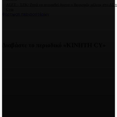
ΑΣΕΤ – ΣΕΚ: Ζητά να αναιρεθεί άμεσα ο διορισμός μέλους στο ΔΣ τ
Cyta
Φόρτωση περισσοτέρων
Διαβάστε το περιοδικό «ΚΙΝΗΤΗ CY»