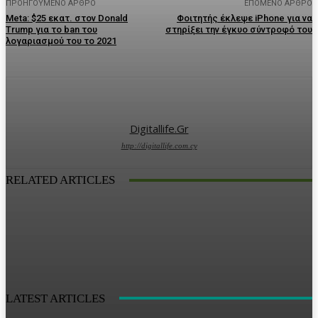
ΠΡΟΗΓΟΎΜΕΝΟ ΆΡΘΡΟ
ΕΠΌΜΕΝΟ ΆΡΘΡΟ
Meta: $25 εκατ. στον Donald
Φοιτητής έκλεψε iPhone για να
Trump για το ban του
στηρίξει την έγκυο σύντροφό του
λογαριασμού του το 2021
Digitallife.gr
http://digitallife.com.cy
RELATED ARTICLES
LATEST ARTICLES