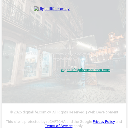
Το digitallife.com.cy έθεσε ως στόχο τη γνωριμία, εξοικείωση και
εκπαίδευση του ελληνικού αναγνωστικού κοινού με τα επιτεύγματα της
τεχνολογίας.
Επικοινωνήστε μαζί μας :
digitallife@thesmartcom.com
© 2026 digitallife.com.cy. All Rights Reserved. | Web Development
This site is protected by reCAPTCHA and the Google
Privacy Policy
and
Terms of Service
apply.