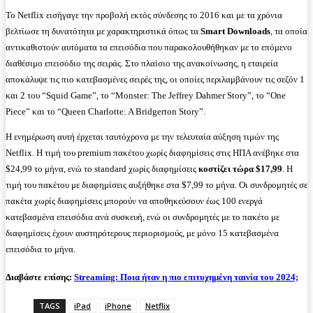
Το Netflix εισήγαγε την προβολή εκτός σύνδεσης το 2016 και με τα χρόνια
βελτίωσε τη δυνατότητα με χαρακτηριστικά όπως τα
Smart Downloads
, τα οποία
αντικαθιστούν αυτόματα τα επεισόδια που παρακολουθήθηκαν με το επόμενο
διαθέσιμο επεισόδιο της σειράς. Στο πλαίσιο της ανακοίνωσης, η εταιρεία
αποκάλυψε τις πιο κατεβασμένες σειρές της, οι οποίες περιλαμβάνουν τις σεζόν 1
και 2 του “Squid Game”, το “Monster: The Jeffrey Dahmer Story”, το “One
Piece” και το “Queen Charlotte: A Bridgerton Story”.
Η ενημέρωση αυτή έρχεται ταυτόχρονα με την τελευταία αύξηση τιμών της
Netflix. Η τιμή του premium πακέτου χωρίς διαφημίσεις στις ΗΠΑ ανέβηκε στα
$24,99 το μήνα, ενώ το standard χωρίς διαφημίσεις
κοστίζει τώρα $17,99
. Η
τιμή του πακέτου με διαφημίσεις αυξήθηκε στα $7,99 το μήνα. Οι συνδρομητές σε
πακέτα χωρίς διαφημίσεις μπορούν να αποθηκεύσουν έως 100 ενεργά
κατεβασμένα επεισόδια ανά συσκευή, ενώ οι συνδρομητές με το πακέτο με
διαφημίσεις έχουν αυστηρότερους περιορισμούς, με μόνο 15 κατεβασμένα
επεισόδια το μήνα.
Διαβάστε επίσης:
Streaming: Ποια ήταν η πιο επιτυχημένη ταινία του 2024;
TAGS
iPad
iPhone
Netflix