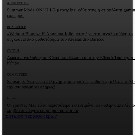
AUDIO/VIDEO
Summer Mode ON! Η LG μετατρέπει κάθε στιγμή σε απόλυτη gami
εμπειρία!
BOX OFFICE
«Without Blood»: Η Angelina Jolie μεταφέρει στη μεγάλη οθόνη το
συγκλονιστικό μυθιστόρημα του Alessandro Baricco
CYPRUS
Δωρεάν αναλήψεις σε Κύπρο και Ελλάδα από την Εθνική Τράπεζα σ
Κύπρο
COMPUTERS
Samsung: Νέα γενιά 3D μνήμης μετεράστιες επιδόσεις, αλλά… η AI 
την απορροφήσει πλήρως!
NEWS
Οι χρήστες Mac είναι περισσότερο εκτεθειμένοι σε κυβερνοαπειλές α
λαμβάνουν λιγότερα μέτρα προστασίας
Φόρτωση περισσοτέρων