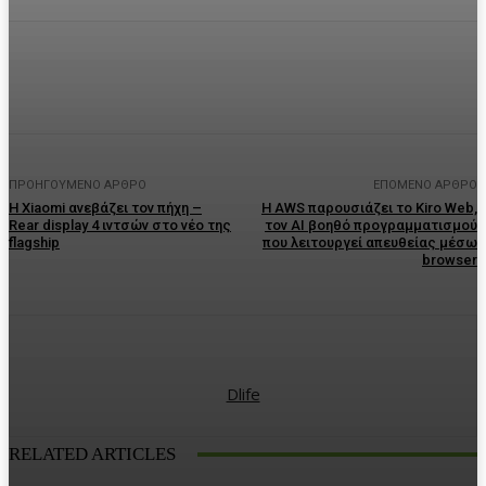
Facebook
Twitter
Pinterest
WhatsA
ΠΡΟΗΓΟΎΜΕΝΟ ΆΡΘΡΟ
ΕΠΌΜΕΝΟ ΆΡΘΡΟ
Η Xiaomi ανεβάζει τον πήχη –
Η AWS παρουσιάζει το Kiro Web,
Rear display 4 ιντσών στο νέο της
τον AI βοηθό προγραμματισμού
flagship
που λειτουργεί απευθείας μέσω
browser
Dlife
RELATED ARTICLES