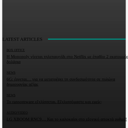
LATEST ARTICLES
BOX OFFICE
Η Monopoly γίνεται τηλεπαιχνίδι στο Netflix με έπαθλο 2 εκατομμύ
δολάρια
NEWS
6G: έρχεται… για να μετατρέψει τη συνδεσιμότητα σε πυλώνα
δημιουργίας αξίας
NEWS
Το ransomware εξελίσσεται. Εξελισσόμαστε και εμείς;
AUDIO/VIDEO
LG XBOOM RNC9… Και το καλοκαίρι στο εξοχικό αποκτά ρυθμό!