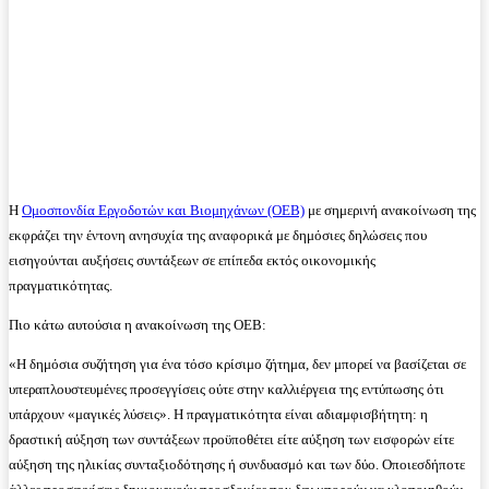
Η
Ομοσπονδία Εργοδοτών και Βιομηχάνων (ΟΕΒ)
με σημερινή ανακοίνωση της
εκφράζει την έντονη ανησυχία της αναφορικά με δημόσιες δηλώσεις που
εισηγούνται αυξήσεις συντάξεων σε επίπεδα εκτός οικονομικής
πραγματικότητας.
Πιο κάτω αυτούσια η ανακοίνωση της ΟΕΒ:
«Η δημόσια συζήτηση για ένα τόσο κρίσιμο ζήτημα, δεν μπορεί να βασίζεται σε
υπεραπλουστευμένες προσεγγίσεις ούτε στην καλλιέργεια της εντύπωσης ότι
υπάρχουν «μαγικές λύσεις». Η πραγματικότητα είναι αδιαμφισβήτητη: η
δραστική αύξηση των συντάξεων προϋποθέτει είτε αύξηση των εισφορών είτε
αύξηση της ηλικίας συνταξιοδότησης ή συνδυασμό και των δύο. Οποιεσδήποτε