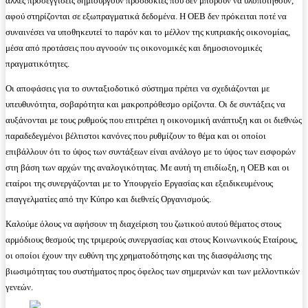
άλλες προσεγγίσεις δημιουργούν προσδοκίες που δεν μπορούν να υλοποιηθούν,
αφού στηρίζονται σε εξωπραγματικά δεδομένα. Η ΟΕΒ δεν πρόκειται ποτέ να
συναινέσει να υποθηκευτεί το παρόν και το μέλλον της κυπριακής οικονομίας,
μέσα από προτάσεις που αγνοούν τις οικονομικές και δημοσιονομικές
πραγματικότητες.
Οι αποφάσεις για το συνταξιοδοτικό σύστημα πρέπει να σχεδιάζονται με
υπευθυνότητα, σοβαρότητα και μακροπρόθεσμο ορίζοντα. Οι δε συντάξεις να
αυξάνονται με τους ρυθμούς που επιτρέπει η οικονομική ανάπτυξη και οι διεθνώς
παραδεδεγμένοι βέλτιστοι κανόνες που ρυθμίζουν το θέμα και οι οποίοι
επιβάλλουν ότι το ύψος των συντάξεων είναι ανάλογο με το ύψος των εισφορών
στη βάση των αρχών της αναλογικότητας. Με αυτή τη επιδίωξη, η ΟΕΒ και οι
εταίροι της συνεργάζονται με το Υπουργείο Εργασίας και εξειδικευμένους
επαγγελματίες από την Κύπρο και διεθνείς Οργανισμούς.
Καλούμε όλους να αφήσουν τη διαχείριση του ζωτικού αυτού θέματος στους
αρμόδιους θεσμούς της τριμερούς συνεργασίας και στους Κοινωνικούς Εταίρους,
οι οποίοι έχουν την ευθύνη της χρηματοδότησης και της διασφάλισης της
βιωσιμότητας του συστήματος προς όφελος των σημερινών και των μελλοντικών
γενεών.