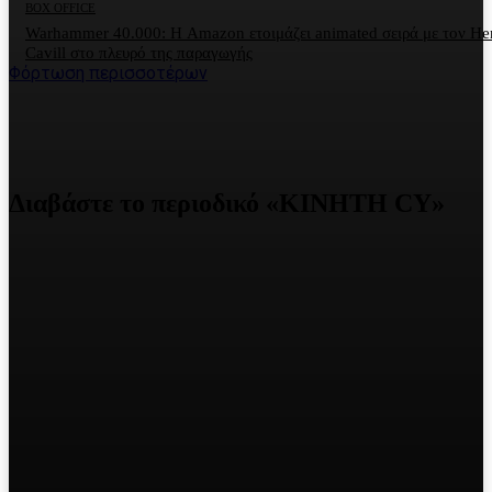
BOX OFFICE
Warhammer 40.000: Η Amazon ετοιμάζει animated σειρά με τον He
Cavill στο πλευρό της παραγωγής
Φόρτωση περισσοτέρων
Διαβάστε το περιοδικό «ΚΙΝΗΤΗ CY»