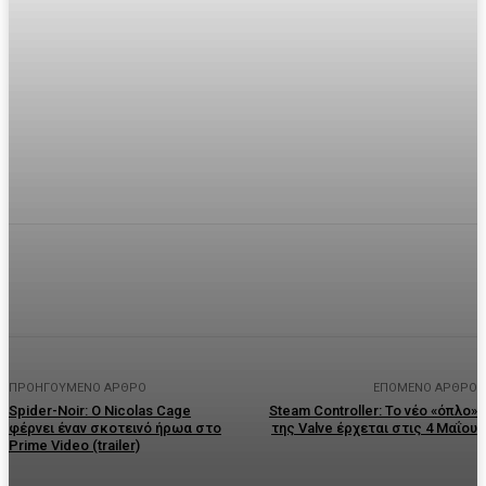
Facebook
Twitter
Pinterest
WhatsA
ΠΡΟΗΓΟΎΜΕΝΟ ΆΡΘΡΟ
ΕΠΌΜΕΝΟ ΆΡΘΡΟ
Spider-Noir: Ο Nicolas Cage
Steam Controller: Το νέο «όπλο»
φέρνει έναν σκοτεινό ήρωα στο
της Valve έρχεται στις 4 Μαΐου
Prime Video (trailer)