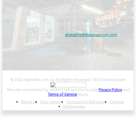
Το digitallife.com.cy έθεσε ως στόχο τη γνωριμία, εξοικείωση και
εκπαίδευση του ελληνικού αναγνωστικού κοινού με τα επιτεύγματα της
τεχνολογίας.
Επικοινωνήστε μαζί μας :
digitallife@thesmartcom.com
© 2026 digitallife.com.cy. All Rights Reserved. | Web Development
This site is protected by reCAPTCHA and the Google
Privacy Policy
and
Terms of Service
apply.
About us
Όροι χρήσης
Προσωπικά δεδομένα
Cookies
Επικοινωνία