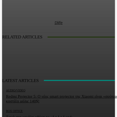
Dlife
RELATED ARTICLES
LATEST ARTICLES
AUDIO/VIDEO
Redmi Projector 5: Ο νέος smart projector της Xiaomi είναι «σούπερ
κοστίζει μόλις 140$!
BOX OFFICE
Ξανά στη μεγάλη οθόνη το «La La Land»