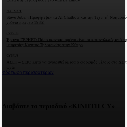
HOT SPOT
Steve Jobs: «Προφήτεψε» τα AI Chatbots και την Τεχνητή Νοημοσύ
χρόνια πριν, το 1985!
CYPRUS
Έρευνα ΓΕΡΗΕΤ: Πόσο ικανοποιημένοι είναι οι καταναλωτές από τι
υπηρεσίες Κινητής Τηλεφωνίας στην Κύπρο
CYPRUS
ΑΣΕΤ – ΣΕΚ: Ζητά να αναιρεθεί άμεσα ο διορισμός μέλους στο ΔΣ τ
Cyta
Φόρτωση περισσοτέρων
Διαβάστε το περιοδικό «ΚΙΝΗΤΗ CY»