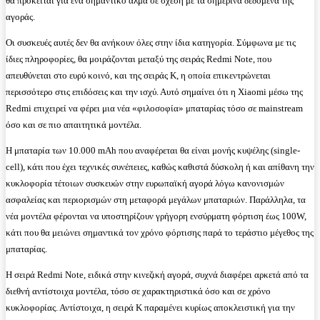
θα πρόκειται για ένα σημαντικό άλμα σε σχέση με τα σημερινά δεδομένα της
αγοράς.
Οι συσκευές αυτές δεν θα ανήκουν όλες στην ίδια κατηγορία. Σύμφωνα με τις
ίδιες πληροφορίες, θα μοιράζονται μεταξύ της σειράς Redmi Note, που
απευθύνεται στο ευρύ κοινό, και της σειράς K, η οποία επικεντρώνεται
περισσότερο στις επιδόσεις και την ισχύ. Αυτό σημαίνει ότι η Xiaomi μέσω της
Redmi επιχειρεί να φέρει μια νέα «φιλοσοφία» μπαταρίας τόσο σε mainstream
όσο και σε πιο απαιτητικά μοντέλα.
Η μπαταρία των 10.000 mAh που αναφέρεται θα είναι μονής κυψέλης (single-
cell), κάτι που έχει τεχνικές συνέπειες, καθώς καθιστά δύσκολη ή και απίθανη την
κυκλοφορία τέτοιων συσκευών στην ευρωπαϊκή αγορά λόγω κανονισμών
ασφαλείας και περιορισμών στη μεταφορά μεγάλων μπαταριών. Παράλληλα, τα
νέα μοντέλα φέρονται να υποστηρίζουν γρήγορη ενσύρματη φόρτιση έως 100W,
κάτι που θα μειώνει σημαντικά τον χρόνο φόρτισης παρά το τεράστιο μέγεθος της
μπαταρίας.
Η σειρά Redmi Note, ειδικά στην κινεζική αγορά, συχνά διαφέρει αρκετά από τα
διεθνή αντίστοιχα μοντέλα, τόσο σε χαρακτηριστικά όσο και σε χρόνο
κυκλοφορίας. Αντίστοιχα, η σειρά K παραμένει κυρίως αποκλειστική για την