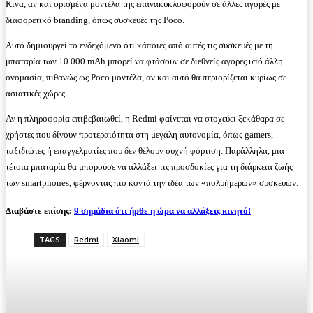
Κίνα, αν και ορισμένα μοντέλα της επανακυκλοφορούν σε άλλες αγορές με
διαφορετικό branding, όπως συσκευές της Poco.
Αυτό δημιουργεί το ενδεχόμενο ότι κάποιες από αυτές τις συσκευές με τη
μπαταρία των 10.000 mAh μπορεί να φτάσουν σε διεθνείς αγορές υπό άλλη
ονομασία, πιθανώς ως Poco μοντέλα, αν και αυτό θα περιορίζεται κυρίως σε
ασιατικές χώρες.
Αν η πληροφορία επιβεβαιωθεί, η Redmi φαίνεται να στοχεύει ξεκάθαρα σε
χρήστες που δίνουν προτεραιότητα στη μεγάλη αυτονομία, όπως gamers,
ταξιδιώτες ή επαγγελματίες που δεν θέλουν συχνή φόρτιση. Παράλληλα, μια
τέτοια μπαταρία θα μπορούσε να αλλάξει τις προσδοκίες για τη διάρκεια ζωής
των smartphones, φέρνοντας πιο κοντά την ιδέα των «πολυήμερων» συσκευών.
Διαβάστε επίσης:
9 σημάδια ότι ήρθε η ώρα να αλλάξεις κινητό!
TAGS
Redmi
Xiaomi