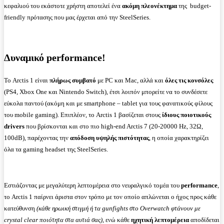
κεφαλιού του εκάστοτε χρήστη αποτελεί ένα
ακόμη πλεονέκτημα
της budget-
friendly πρότασης που μας έρχεται από την SteelSeries.
Δυναμικό performance!
Το Arctis 1 είναι
πλήρως συμβατό
με PC και Mac, αλλά και
όλες τις κονσόλες
(PS4, Xbox One και Nintendo Switch), έτσι λοιπόν μπορείτε να το συνδέσετε
εύκολα παντού (ακόμη και με smartphone – tablet για τους φανατικούς φίλους
του mobile gaming). Επιπλέον, το Arctis 1 βασίζεται στους
ίδιους ποιοτικούς
drivers
που βρίσκονται και στο πιο high-end Arctis 7 (20-20000 Ηz, 32Ω,
100dB), παρέχοντας την
απόδοση υψηλής πιστότητας
, η οποία χαρακτηρίζει
όλα τα gaming headset της SteelSeries.
Εστιάζοντας με μεγαλύτερη λεπτομέρεια στο νευραλγικό τομέα του
performance
,
το Arctis 1 παίρνει άριστα στον τρόπο με τον οποίο απλώνεται o ήχος προς κάθε
κατεύθυνση
(κάθε ηρωική στιγμή ή τα gunfights στο Overwatch φτάνουν με
crystal clear ποιότητα στα αυτιά σας)
, ενώ κάθε
ηχητική λεπτομέρεια
αποδίδεται