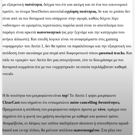
με εξαιρετική
πιστότητα
, δείγμα του ότι και ακόμη και σε ένα πιο οικονομικό
προϊόν, το όνομα SteelSeries αποτελε
ί εγγύηση ποιότητας.
Αν και το μπάσο δεν
είναι από τα πιο δυναμικά που υπάρχουν στην αγορά, καθώς δείχνει λίγο
«αδύναμο» σε ορισμένες περιπτώσεις παρόλα αυτά είναι το αποτέλεσμα που
παράγει είναι αρκετά
ικανοποιητικό
(ας μην ξεχνάμε και την κατηγορία που
ανήκει άλλωστε). Και επειδή λογικό είναι να αναφερόμαστε στις gaming
«εφαρμογές» του Arctis 1, δεν θα πρέπει να παραλείπουμε και την εξαιρετική του
απόδοση όταν ακούσαμε μια σειρά από διαφορετικού τύπου
μουσικά tracks.
Και
πάλι το «μικρό» των Arctis δεν μας απογοήτευσε, είτε το δοκιμάσαμε με πιο
δυναμικά κομμάτια είτε με πιο «ορχηστρικά» τα οποία περιλάμβαναν καθαρά
vocals.
Η δε ποιότητα του μικροφώνου είναι
top
! Το Arctis 1 φέρει μικρόφωνο
ClearCast
που σημαίνει ότι ενσωματώνει
noise cancelling δυνατότητες
.
Πραγματικά η απόδοση του μικροφώνου παίρνει άριστα με
τόνο
, πράγμα που
σημαίνει ότι η φωνή του χρήστη ακούγεται με καθαρό και φυσικό τρόπο.
Αναμφίβολα, οι λάτρεις των online multiplayer shooters ή οποιοδήποτε squad-
based και co-op τίτλου, θα μείνουν απόλυτα
ικανοποιημένοι
. Στα plus του