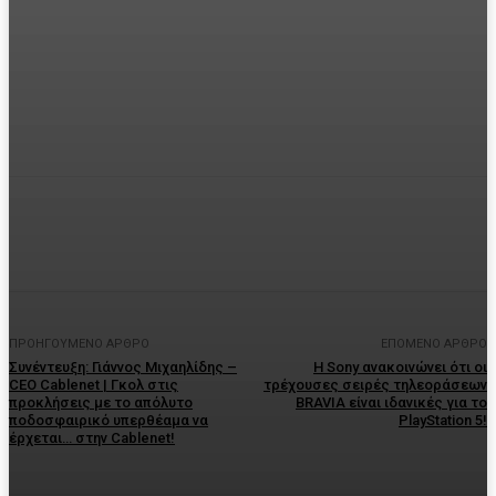
Facebook
Twitter
Pinterest
WhatsA
ΠΡΟΗΓΟΎΜΕΝΟ ΆΡΘΡΟ
ΕΠΌΜΕΝΟ ΆΡΘΡΟ
Συνέντευξη: Γιάννος Μιχαηλίδης –
Η Sony ανακοινώνει ότι οι
CEO Cablenet | Γκολ στις
τρέχουσες σειρές τηλεοράσεων
προκλήσεις με το απόλυτο
BRAVIA είναι ιδανικές για το
ποδοσφαιρικό υπερθέαμα να
PlayStation 5!
έρχεται… στην Cablenet!