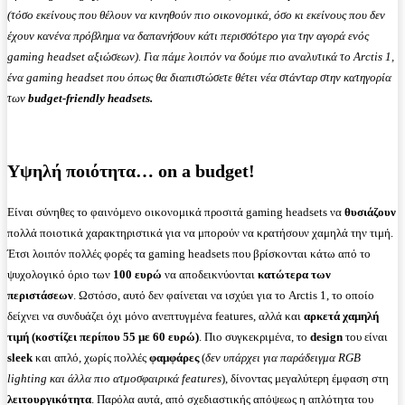
(τόσο εκείνους που θέλουν να κινηθούν πιο οικονομικά, όσο κι εκείνους που δεν
έχουν κανένα πρόβλημα να δαπανήσουν κάτι περισσότερο για την αγορά ενός
gaming headset αξιώσεων). Για πάμε λοιπόν να δούμε πιο αναλυτικά το Arctis 1,
ένα gaming headset που όπως θα διαπιστώσετε θέτει νέα στάνταρ στην κατηγορία
των
budget-friendly headsets.
Υψηλή
ποιότητα… on a budget!
Είναι σύνηθες το φαινόμενο οικονομικά προσιτά gaming headsets να
θυσιάζουν
πολλά ποιοτικά χαρακτηριστικά για να μπορούν να κρατήσουν χαμηλά την τιμή.
Έτσι λοιπόν πολλές φορές τα gaming headsets που βρίσκονται κάτω από το
ψυχολογικό όριο των
100 ευρώ
να αποδεικνύονται
κατώτερα των
περιστάσεων
. Ωστόσο, αυτό δεν φαίνεται να ισχύει για το Arctis 1, το οποίο
δείχνει να συνδυάζει όχι μόνο ανεπτυγμένα features, αλλά και
αρκετά χαμηλή
τιμή (κοστίζει περίπου 55 με 60 ευρώ)
. Πιο συγκεκριμένα, το
design
του είναι
sleek
και απλό, χωρίς πολλές
φαμφάρες
(
δεν υπάρχει για παράδειγμα RGB
lighting και άλλα πιο ατμοσφαιρικά features
), δίνοντας μεγαλύτερη έμφαση στη
λειτουργικότητα
. Παρόλα αυτά, από σχεδιαστικής απόψεως η απλότητα του