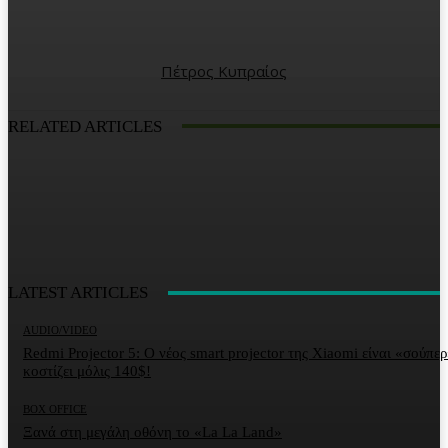
Πέτρος Κυπραίος
RELATED ARTICLES
LATEST ARTICLES
AUDIO/VIDEO
Redmi Projector 5: Ο νέος smart projector της Xiaomi είναι «σούπερ
κοστίζει μόλις 140$!
BOX OFFICE
Ξανά στη μεγάλη οθόνη το «La La Land»