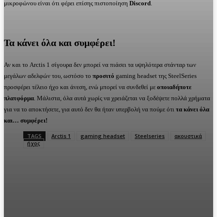
μικροφώνου είναι ότι φέρει επίσης πιστοποίηση
Discord
.
Τα κάνει όλα και συμφέρει!
Αν και το Arctis 1 σίγουρα δεν μπορεί να πιάσει τα υψηλότερα στάνταρ των
μεγάλων αδελφών του, ωστόσο το
προσιτό
gaming headset της SteelSeries
προσφέρει τέλειο ήχο και άνεση, ενώ μπορεί να συνδεθεί με
οποιαδήποτε
πλατφόρμα
. Μάλιστα, όλα αυτά χωρίς να χρειάζεται να ξοδέψετε πολλά χρήματα
για να το αποκτήσετε, για αυτό δεν θα ήταν υπερβολή να πούμε ότι
τα κάνει όλα
και… συμφέρει!
TAGS
Arctis 1
gaming headset
Steelseries
ακουστικά
ήχος