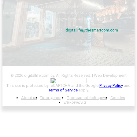
Το digitallife.com.cy έθεσε ως στόχο τη γνωριμία, εξοικείωση και
εκπαίδευση του ελληνικού αναγνωστικού κοινού με τα επιτεύγματα της
τεχνολογίας.
Επικοινωνήστε μαζί μας :
digitallife@thesmartcom.com
© 2026 digitallife.com.cy. All Rights Reserved. | Web Development
This site is protected by reCAPTCHA and the Google
Privacy Policy
and
Terms of Service
apply.
About us
Όροι χρήσης
Προσωπικά δεδομένα
Cookies
Επικοινωνία