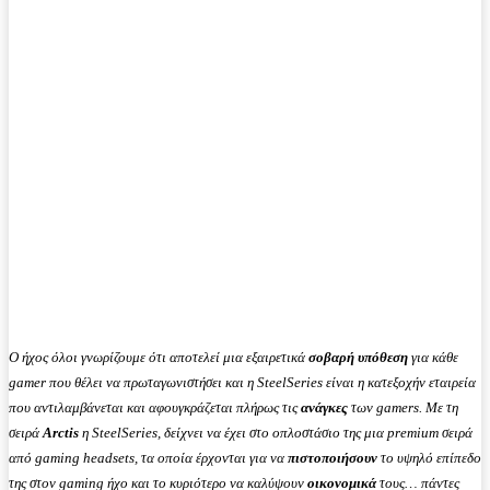
Ο ήχος όλοι γνωρίζουμε ότι αποτελεί μια εξαιρετικά
σοβαρή υπόθεση
για κάθε
gamer που θέλει να πρωταγωνιστήσει και η SteelSeries είναι η κατεξοχήν εταιρεία
που αντιλαμβάνεται και αφουγκράζεται πλήρως τις
ανάγκες
των gamers. Με τη
σειρά
Arctis
η SteelSeries, δείχνει να έχει στο οπλοστάσιο της μια premium σειρά
από gaming headsets, τα οποία έρχονται για να
πιστοποιήσουν
το υψηλό επίπεδο
της στον gaming ήχο και το κυριότερο να καλύψουν
οικονομικά
τους… πάντες