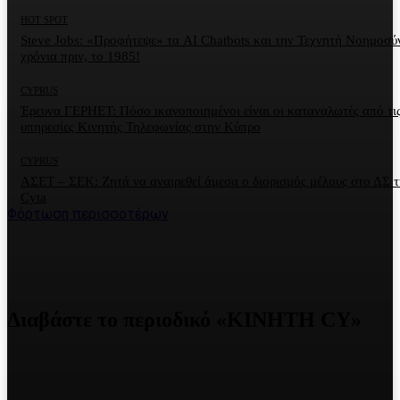
HOT SPOT
Steve Jobs: «Προφήτεψε» τα AI Chatbots και την Τεχνητή Νοημοσύ
χρόνια πριν, το 1985!
CYPRUS
Έρευνα ΓΕΡΗΕΤ: Πόσο ικανοποιημένοι είναι οι καταναλωτές από τι
υπηρεσίες Κινητής Τηλεφωνίας στην Κύπρο
CYPRUS
ΑΣΕΤ – ΣΕΚ: Ζητά να αναιρεθεί άμεσα ο διορισμός μέλους στο ΔΣ τ
Cyta
Φόρτωση περισσοτέρων
Διαβάστε το περιοδικό «ΚΙΝΗΤΗ CY»