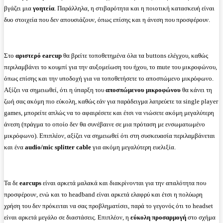
βγάζει μια
γοητεία
. Παράλληλα, η στιβαρότητα και η ποιοτική κατασκευή είναι
δυο στοιχεία που δεν απουσιάζουν, όπως επίσης και η άνεση που προσφέρουν.
Στο
αριστερό earcup
θα βρείτε τοποθετημένα όλα τα buttons ελέγχου, καθώς
περιλαμβάνει το κουμπί για την αυξομείωση του ήχου, το mute του μικροφώνου,
όπως επίσης και την υποδοχή για να τοποθετήσετε το αποσπώμενο μικρόφωνο.
Αξίζει να σημειωθεί, ότι η ύπαρξη του
αποσπώμενου μικροφώνου
θα κάνει τη
ζωή σας ακόμη πιο εύκολη, καθώς εάν για παράδειγμα λατρεύετε τα single player
games, μπορείτε απλώς να το αφαιρέσετε και έτσι να νιώσετε ακόμη μεγαλύτερη
άνεση (πράγμα το οποίο δεν θα συνέβαινε σε μια πρόταση με ενσωματωμένο
μικρόφωνο). Επιπλέον, αξίζει να σημειωθεί ότι στη συσκευασία περιλαμβάνεται
και ένα
audio/mic splitter cable
για ακόμη μεγαλύτερη ευελιξία.
Τα δε
earcups
είναι αρκετά μαλακά και διακρίνονται για την απαλότητα που
προσφέρουν, ενώ και το headband είναι αρκετά ελαφρύ και έτσι η πολύωρη
χρήση του δεν πρόκειται να σας προβληματίσει, παρά το γεγονός ότι το headset
είναι αρκετά μεγάλο σε διαστάσεις. Επιπλέον, η
εύκολη προσαρμογή
στο σχήμα