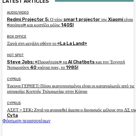
LATEST ARTICLES
AUDIO/VIDEO
Redmi Projector 5: Ο νέος smart projector της Xiaomi είναι
«σούπερ» και κοστίζει μόλις 140$!
BOX OFFICE
Ξανά στη μεγάλη οθόνη το «La La Land»
HOT SPOT
Steve Jobs: «Προφήτεψε» τα AI Chatbots και την Τεχνητή
Νοημοσύνη 40 χρόνια πριν, το 1985!
CYPRUS
Έρευνα ΓΕΡΗΕΤ: Πόσο ικανοποιημένοι είναι οι καταναλωτές από τις
υπηρεσίες Κινητής Τηλεφωνίας στην Κύπρο
CYPRUS
ΑΣΕΤ – ΣΕΚ: Ζητά να αναιρεθεί άμεσα ο διορισμός μέλους στο ΔΣ τη
Cyta
Φόρτωση περισσοτέρων