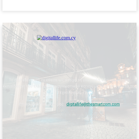
Το digitallife.com.cy έθεσε ως στόχο τη γνωριμία, εξοικείωση και
εκπαίδευση του ελληνικού αναγνωστικού κοινού με τα επιτεύγματα της
τεχνολογίας.
Επικοινωνήστε μαζί μας :
digitallife@thesmartcom.com