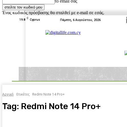
το email σας
Ένας κωδικός πρόσβασης θα σταλθεί με e-mail σε εσάς.
C
19.8
Cyprus
Πέμπτη, 6 Αυγούστου, 2026
News
Tests
Box Off
Home
Αρχική
Ετικέτες
Redmi Note 14 Pro+
Tag:
Redmi Note 14 Pro+