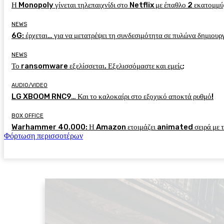
Η Monopoly γίνεται τηλεπαιχνίδι στο Netflix με έπαθλο 2 εκατομμύ
NEWS
6G: έρχεται… για να μετατρέψει τη συνδεσιμότητα σε πυλώνα δημιουργ
NEWS
Το ransomware εξελίσσεται. Εξελισσόμαστε και εμείς;
AUDIO/VIDEO
LG XBOOM RNC9… Και το καλοκαίρι στο εξοχικό αποκτά ρυθμό!
BOX OFFICE
Warhammer 40.000: Η Amazon ετοιμάζει animated σειρά με τον
Φόρτωση περισσοτέρων