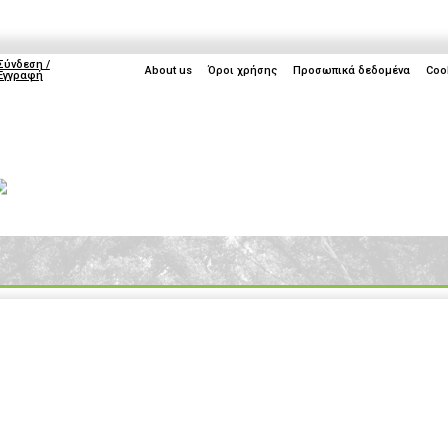
Σύνδεση /
About us
Όροι χρήσης
Προσωπικά δεδομένα
Coo
Εγγραφή
ice
Life
Gaming
TV
Cyprus
IFA 