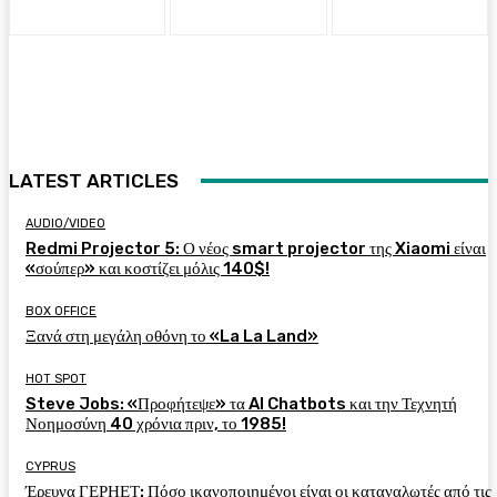
LATEST ARTICLES
AUDIO/VIDEO
Redmi Projector 5: Ο νέος smart projector της Xiaomi είναι
«σούπερ» και κοστίζει μόλις 140$!
BOX OFFICE
Ξανά στη μεγάλη οθόνη το «La La Land»
HOT SPOT
Steve Jobs: «Προφήτεψε» τα AI Chatbots και την Τεχνητή
Νοημοσύνη 40 χρόνια πριν, το 1985!
CYPRUS
Έρευνα ΓΕΡΗΕΤ: Πόσο ικανοποιημένοι είναι οι καταναλωτές από τις