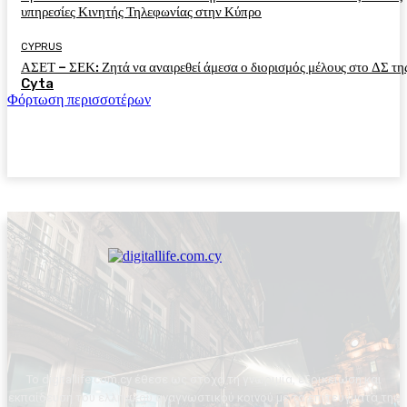
υπηρεσίες Κινητής Τηλεφωνίας στην Κύπρο
CYPRUS
ΑΣΕΤ – ΣΕΚ: Ζητά να αναιρεθεί άμεσα ο διορισμός μέλους στο ΔΣ τη
Cyta
Φόρτωση περισσοτέρων
Το digitallife.com.cy έθεσε ως στόχο τη γνωριμία, εξοικείωση και
εκπαίδευση του ελληνικού αναγνωστικού κοινού με τα επιτεύγματα της