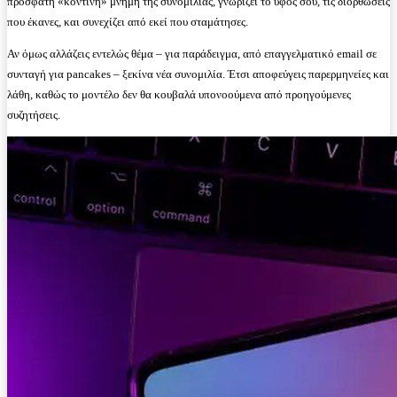
πρόσφατη «κοντινή» μνήμη της συνομιλίας, γνωρίζει το ύφος σου, τις διορθώσεις
που έκανες, και συνεχίζει από εκεί που σταμάτησες.
Αν όμως αλλάζεις εντελώς θέμα – για παράδειγμα, από επαγγελματικό email σε
συνταγή για pancakes – ξεκίνα νέα συνομιλία. Έτσι αποφεύγεις παρερμηνείες και
λάθη, καθώς το μοντέλο δεν θα κουβαλά υπονοούμενα από προηγούμενες
συζητήσεις.