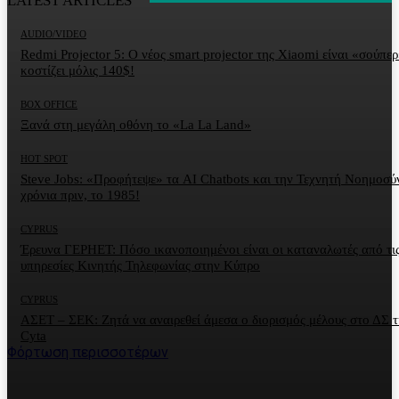
LATEST ARTICLES
AUDIO/VIDEO
Redmi Projector 5: Ο νέος smart projector της Xiaomi είναι «σούπερ
κοστίζει μόλις 140$!
BOX OFFICE
Ξανά στη μεγάλη οθόνη το «La La Land»
HOT SPOT
Steve Jobs: «Προφήτεψε» τα AI Chatbots και την Τεχνητή Νοημοσύ
χρόνια πριν, το 1985!
CYPRUS
Έρευνα ΓΕΡΗΕΤ: Πόσο ικανοποιημένοι είναι οι καταναλωτές από τι
υπηρεσίες Κινητής Τηλεφωνίας στην Κύπρο
CYPRUS
ΑΣΕΤ – ΣΕΚ: Ζητά να αναιρεθεί άμεσα ο διορισμός μέλους στο ΔΣ τ
Cyta
Φόρτωση περισσοτέρων