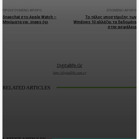
ΠΡΟΗΓΟΎΜΕΝΟ ΆΡΘΡΟ
ΕΠΌΜΕΝΟ ΆΡΘΡΟ
Snapchat στο Apple Watch –
Το τέλος υποστήριξης των
Μηνύματα ναι, snaps όχι
Windows 10 αλλάζει τα δεδομένα
στην ασφάλεια
Digitallife.gr
http://digitallife.com.cy
RELATED ARTICLES