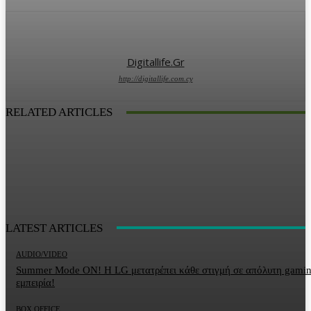
Digitallife.gr
http://digitallife.com.cy
RELATED ARTICLES
LATEST ARTICLES
AUDIO/VIDEO
Summer Mode ON! Η LG μετατρέπει κάθε στιγμή σε απόλυτη gami
εμπειρία!
BOX OFFICE