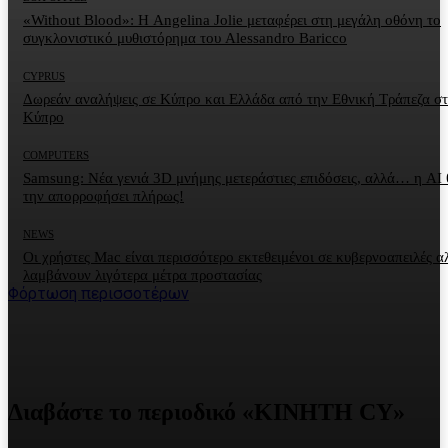
«Without Blood»: Η Angelina Jolie μεταφέρει στη μεγάλη οθόνη το
συγκλονιστικό μυθιστόρημα του Alessandro Baricco
CYPRUS
Δωρεάν αναλήψεις σε Κύπρο και Ελλάδα από την Εθνική Τράπεζα σ
Κύπρο
COMPUTERS
Samsung: Νέα γενιά 3D μνήμης μετεράστιες επιδόσεις, αλλά… η AI 
την απορροφήσει πλήρως!
NEWS
Οι χρήστες Mac είναι περισσότερο εκτεθειμένοι σε κυβερνοαπειλές α
λαμβάνουν λιγότερα μέτρα προστασίας
Φόρτωση περισσοτέρων
Διαβάστε το περιοδικό «ΚΙΝΗΤΗ CY»