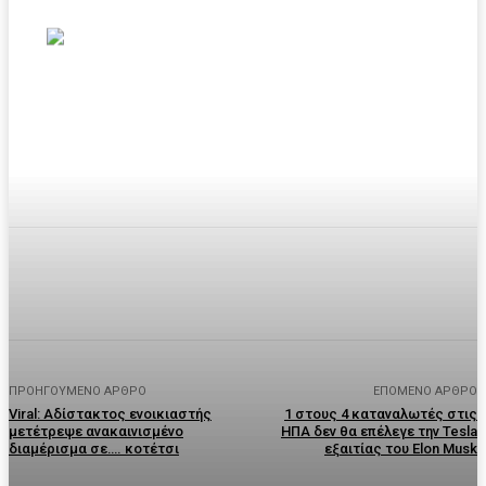
Facebook
Twitter
Pinterest
WhatsA
ΠΡΟΗΓΟΎΜΕΝΟ ΆΡΘΡΟ
ΕΠΌΜΕΝΟ ΆΡΘΡΟ
Viral: Αδίστακτος ενοικιαστής
1 στους 4 καταναλωτές στις
μετέτρεψε ανακαινισμένο
ΗΠΑ δεν θα επέλεγε την Tesla
διαμέρισμα σε…. κοτέτσι
εξαιτίας του Elon Musk