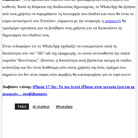
καθενός. Κατά τη διάρκεια της διαδικασίας δημιουργίας, το WhatsApp θα ζητήσει
από τους χρήστες να περιγράψουν τη λειτουργία του chatbot και ποιο θα είναι το
κύριο αντικείμενό του. Επιπλέον, σύμφωνα με την αναφορά, η
εφαρμογή
θα
προσφέρει προτάσεις για να βοηθήσει τους χρήστες και να διευκολύνει τη
δημιουργία του chatbot τους.
Είναι ενδιαφέρον ότι το WhatsApp σχεδιάζει να ενσωματώσει αυτή τη
δυνατότητα στο νέο “AIs” tab της εφαρμογής, το οποίο αντικαθιστά την παλιά
καρτέλα “Κοινότητες”. Ωστόσο, η δυνατότητα αυτή βρίσκεται ακόμη σε στάδιο
ανάπτυξης και δεν είναι διαθέσιμη ούτε στους χρήστες της beta, πράγμα που
σημαίνει ότι δεν είναι σαφές πότε ακριβώς θα κυκλοφορήσει για το ευρύ κοινό.
Διαβάστε επίσης:
iPhone 17 Air: Το πιο λεπτό iPhone στην ιστορία έρχεται με
μερικούς… συμβιβασμούς
TAGS
AI chatbot
WhatsApp