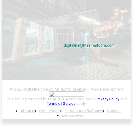
Το digitallife.com.cy έθεσε ως στόχο τη γνωριμία, εξοικείωση και
εκπαίδευση του ελληνικού αναγνωστικού κοινού με τα επιτεύγματα της
τεχνολογίας.
Επικοινωνήστε μαζί μας :
digitallife@thesmartcom.com
© 2026 digitallife.com.cy. All Rights Reserved. | Web Development
This site is protected by reCAPTCHA and the Google
Privacy Policy
and
Terms of Service
apply.
About us
Όροι χρήσης
Προσωπικά δεδομένα
Cookies
Επικοινωνία