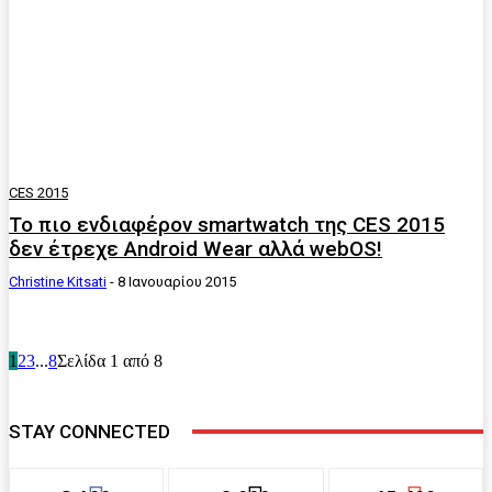
CES 2015
Το πιο ενδιαφέρον smartwatch της CES 2015
δεν έτρεχε Android Wear αλλά webOS!
Christine Kitsati
-
8 Ιανουαρίου 2015
1
2
3
...
8
Σελίδα 1 από 8
STAY CONNECTED