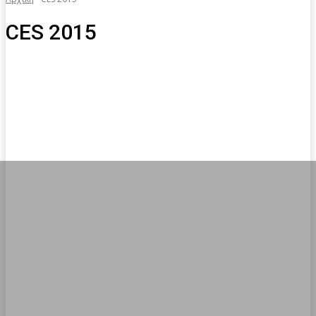
CES 2015
Arts
BACK TO SCHOOL
Bizz
Box Office
Brazil 2014
CES 2013