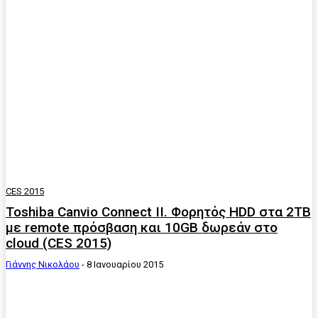
CES 2015
Toshiba Canvio Connect II. Φορητός HDD στα 2TB
με remote πρόσβαση και 10GB δωρεάν στο
cloud (CES 2015)
Γιάννης Νικολάου
-
8 Ιανουαρίου 2015