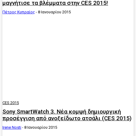
μαγνήτισε τα βλέμματα στην CES 2015!
Πέτρος Κυπραίος
-
8 Ιανουαρίου 2015
CES 2015
Sony SmartWatch 3. Νέα κομψή δημιουργική
προσέγγιση από ανοξείδωτο ατσάλι (CES 2015)
Irene Nosti
-
8 Ιανουαρίου 2015