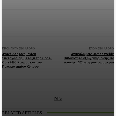
Facebook
Twitter
Pinterest
WhatsA
ΠΡΟΗΓΟΎΜΕΝΟ ΆΡΘΡΟ
ΕΠΌΜΕΝΟ ΆΡΘΡΟ
Ανανέωση Μνημονίου
Ανακαλύψεις James Webb:
Συνεργασίας μεταξύ της Coca-
Πιθανότητα εξωγήινης ζωής σε
Cola HBC Κύπρου και του
πλανήτη 124 έτη φωτός μακριά
Πανεπιστημίου Κύπρου
Dlife
RELATED ARTICLES