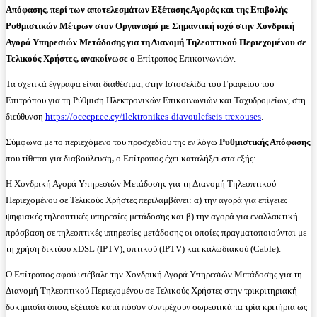
Απόφασης, περί των αποτελεσμάτων Εξέτασης Αγοράς και της Επιβολής
Ρυθμιστικών Μέτρων στον Οργανισμό με Σημαντική ισχύ στην Χονδρική
Αγορά Υπηρεσιών Μετάδοσης για τη Διανομή Τηλεοπτικού Περιεχομένου σε
Τελικούς Χρήστες, ανακοίνωσε ο
Επίτροπος Επικοινωνιών.
Τα σχετικά έγγραφα είναι διαθέσιμα, στην Ιστοσελίδα του Γραφείου του
Επιτρόπου για τη Ρύθμιση Ηλεκτρονικών Επικοινωνιών και Ταχυδρομείων, στη
διεύθυνση
https://ocecpr.ee.cy/ilektronikes-diavoulefseis-trexouses
.
Σύμφωνα με το περιεχόμενο του προσχεδίου της εν λόγω
Ρυθμιστικής Απόφασης
που τίθεται για διαβούλευση
,
ο Επίτροπος έχει καταλήξει στα εξής:
Η Χονδρική Αγορά Υπηρεσιών Μετάδοσης για τη Διανομή Τηλεοπτικού
Περιεχομένου σε Τελικούς Χρήστες περιλαμβάνει: α) την αγορά για επίγειες
ψηφιακές τηλεοπτικές υπηρεσίες μετάδοσης και β) την αγορά για εναλλακτική
πρόσβαση σε τηλεοπτικές υπηρεσίες μετάδοσης οι οποίες πραγματοποιούνται με
τη χρήση δικτύου xDSL (IPTV), οπτικού (IPTV) και καλωδιακού (Cable).
Ο Επίτροπος αφού υπέβαλε την Χονδρική Αγορά Υπηρεσιών Μετάδοσης για τη
Διανομή Τηλεοπτικού Περιεχομένου σε Τελικούς Χρήστες στην τρικριτηριακή
δοκιμασία όπου, εξέτασε κατά πόσον συντρέχουν σωρευτικά τα τρία κριτήρια ως