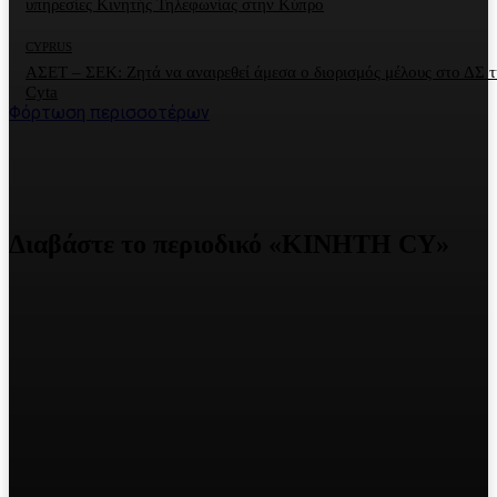
υπηρεσίες Κινητής Τηλεφωνίας στην Κύπρο
CYPRUS
ΑΣΕΤ – ΣΕΚ: Ζητά να αναιρεθεί άμεσα ο διορισμός μέλους στο ΔΣ τ
Cyta
Φόρτωση περισσοτέρων
Διαβάστε το περιοδικό «ΚΙΝΗΤΗ CY»