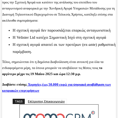
προς την Σχετική Αγορά και κατόπιν της ανάλυσης του επιπέδου του
ανταγωνισμού αναφορικά με την Χονδρική Αγορά Υπηρεσιών Μετάδοσης για τη
Διανομή Τηλεοπτικού Περιεχομένου σε Τελικούς Χρήστες, κατέληξε επίσης στα
ακόλουθα συμπεράσματα:
Η σχετική αγορά δεν παρουσιάζεται επαρκώς ανταγωνιστική
Η Velister Ltd κατέχει Σημαντική Ισχύ στη σχετική αγορά
Η σχετική αγορά απαιτεί εκ των προτέρων (ex-ante) ρυθμιστική
παρέμβαση.
Τέλος, σημειώνεται ότι η Δημόσια Διαβούλευση είναι ανοικτή για όλα τα
ενδιαφερόμενα μέρη, τα όποια μπορούν να υποβάλουν τις θέσεις τους
το
αργότερο μέχρι τις 19 Μαΐου 2025 και ώρα 12:30 μ.μ.
Διαβάστε επίσης:
Χορηγίες έως 50.000 ευρώ για ψηφιακή αναβάθμιση των
κυπριακών επιχειρήσεων
TAGS
Επίτροπος Επικοινωνιών