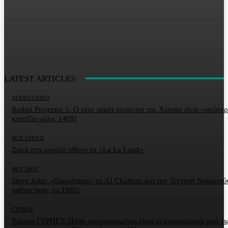
LATEST ARTICLES
AUDIO/VIDEO
Redmi Projector 5: Ο νέος smart projector της Xiaomi είναι «σούπερ
κοστίζει μόλις 140$!
BOX OFFICE
Ξανά στη μεγάλη οθόνη το «La La Land»
HOT SPOT
Steve Jobs: «Προφήτεψε» τα AI Chatbots και την Τεχνητή Νοημοσύ
χρόνια πριν, το 1985!
CYPRUS
Έρευνα ΓΕΡΗΕΤ: Πόσο ικανοποιημένοι είναι οι καταναλωτές από τι