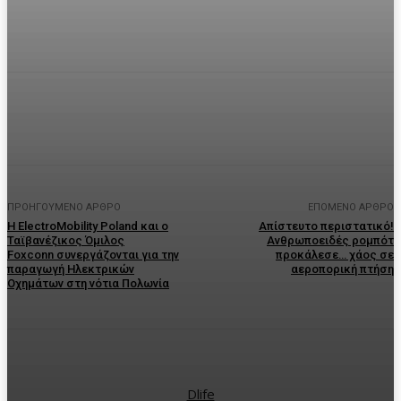
Facebook
Twitter
Pinterest
WhatsA
ΠΡΟΗΓΟΎΜΕΝΟ ΆΡΘΡΟ
ΕΠΌΜΕΝΟ ΆΡΘΡΟ
Η ElectroMobility Poland και ο
Απίστευτο περιστατικό!
Ταϊβανέζικος Όμιλος
Ανθρωποειδές ρομπότ
Foxconn συνεργάζονται για την
προκάλεσε… χάος σε
παραγωγή Ηλεκτρικών
αεροπορική πτήση
Οχημάτων στη νότια Πολωνία
Dlife