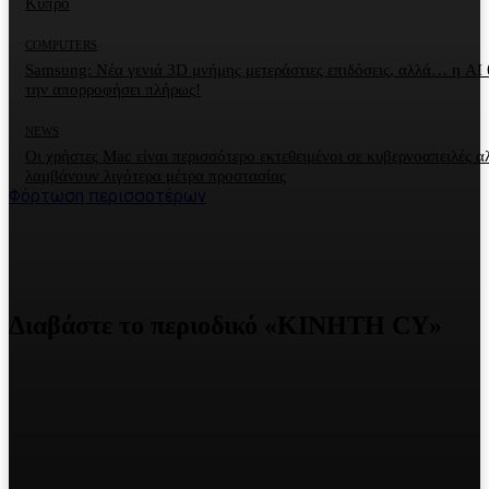
Κύπρο
COMPUTERS
Samsung: Νέα γενιά 3D μνήμης μετεράστιες επιδόσεις, αλλά… η AI 
την απορροφήσει πλήρως!
NEWS
Οι χρήστες Mac είναι περισσότερο εκτεθειμένοι σε κυβερνοαπειλές α
λαμβάνουν λιγότερα μέτρα προστασίας
Φόρτωση περισσοτέρων
Διαβάστε το περιοδικό «ΚΙΝΗΤΗ CY»