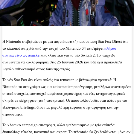
Η Nintendo επιβεβαίωσε με μια αιφνιδιαστική παρουσίαση Star Fox Direct ότι
το κλασικό παιχνίδι από την εποχή του Nintendo 64 επιστρέφει
πλήρως
ανανεωμένο ως remake
, αποκλειστικά για το νέο Switch 2. Το παιχνίδι
αναμένεται να κυκλοφορήσει στις 25 Ιουνίου 2026 και ήδη έχει προκαλέσει
μεγάλο ενθουσιασμό στους fans της σειράς.
Το νέο Star Fox δεν είναι απλώς ένα remaster με βελτιωμένα γραφικά. Η
Nintendo το περιγράφει ως μια «cinematic προσέγγιση», με πλήρως ανανεωμένα
οπτικά στοιχεία, επανασχεδιασμένους χαρακτήρες και νέες κινηματογραφικές
σκηνές με πλήρη φωνητική υποκριτική. Οι αποστολές συνδέονται πλέον με πιο
εξελιγμένα briefings, δίνοντας μεγαλύτερη έμφαση στην αφήγηση και την
ατμόσφαιρα.
Το κλασικό campaign επιστρέφει, αλλά εμπλουτισμένο με τρία επίπεδα
δυσκολίας: εύκολο, κανονικό και expert. Το τελευταίο θα ξεκλειδώνεται μόνο αν