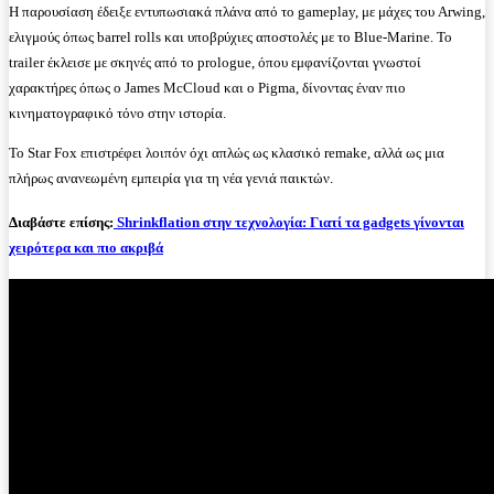
Η παρουσίαση έδειξε εντυπωσιακά πλάνα από το gameplay, με μάχες του Arwing,
ελιγμούς όπως barrel rolls και υποβρύχιες αποστολές με το Blue-Marine. Το
trailer έκλεισε με σκηνές από το prologue, όπου εμφανίζονται γνωστοί
χαρακτήρες όπως ο James McCloud και ο Pigma, δίνοντας έναν πιο
κινηματογραφικό τόνο στην ιστορία.
Το Star Fox επιστρέφει λοιπόν όχι απλώς ως κλασικό remake, αλλά ως μια
πλήρως ανανεωμένη εμπειρία για τη νέα γενιά παικτών.
Διαβάστε επίσης:
Shrinkflation στην τεχνολογία: Γιατί τα gadgets γίνονται
χειρότερα και πιο ακριβά