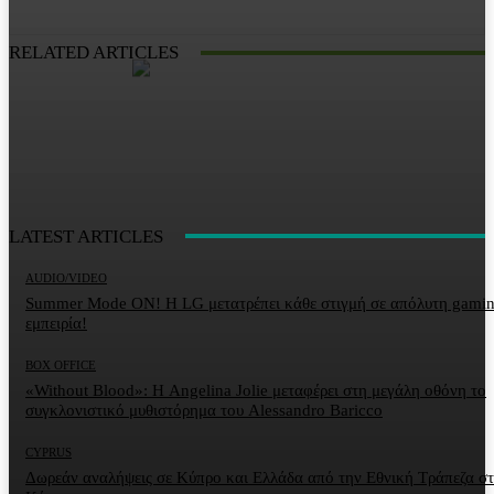
RELATED ARTICLES
LATEST ARTICLES
AUDIO/VIDEO
Summer Mode ON! Η LG μετατρέπει κάθε στιγμή σε απόλυτη gami
εμπειρία!
BOX OFFICE
«Without Blood»: Η Angelina Jolie μεταφέρει στη μεγάλη οθόνη το
συγκλονιστικό μυθιστόρημα του Alessandro Baricco
CYPRUS
Δωρεάν αναλήψεις σε Κύπρο και Ελλάδα από την Εθνική Τράπεζα σ