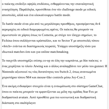
ο παίκτης επιδείξει υψηλές επιδόσεις, ενθαρρύνοντας την επαναληπτική
ενασχόληση. Παράλληλα, προστίθεται ένα νέο challenge mode με ειδικές
αποστολές, αλλά και ένα ολοκαίνουργιο battle mode.
Το battle mode είναι μία από τις μεγαλύτερες προσθήκες, προσφέροντας 4v4
αερομαχίες σε ειδικά διαμορφωμένες αρένες. Οι παίκτες θα μπορούν να
αγωνιστούν σε χάρτες όπως το Corneria, με στόχο τον έλεγχο σημείων, το
Fichina όπου συλλέγονται κρύσταλλοι, και το Sector Y με αποστολές τύπου
«fetch» ενάντια σε διαστημικούς πειρατές. Υπάρχει υποστήριξη τόσο για
ιδιωτικά matches όσο και για online matchmaking.
Το παιχνίδι υποστηρίζει επίσης co-op σε όλη την καμπάνια, με δύο παίκτες: ο
ένας χειρίζεται το πλοίο Arwing και ο άλλος αναλαμβάνει τον ρόλο του gunner. Η
Nintendo αξιοποιεί τις νέες δυνατότητες του Switch 2, όπως ανανεωμένα
χειριστήρια τύπου N64 και mouse-like controls μέσω Joy-Con 2.
Ένα ακόμη ενδιαφέρον στοιχείο είναι η ενσωμάτωση στο σύστημα GameChat,
όπου οι παίκτες μπορούν να εμφανίζονται ως μέλη της ομάδας Star Fox με
διαδραστικά avatars. Αυτό προσθέτει μια πιο κοινωνική και διαδραστική
διάσταση στο multiplayer.