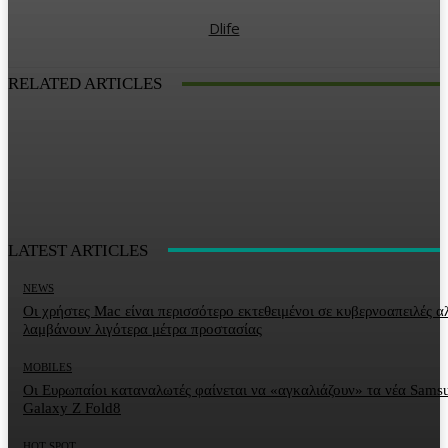
Dlife
RELATED ARTICLES
LATEST ARTICLES
NEWS
Οι χρήστες Mac είναι περισσότερο εκτεθειμένοι σε κυβερνοαπειλές α
λαμβάνουν λιγότερα μέτρα προστασίας
MOBILES
Οι Ευρωπαίοι καταναλωτές φαίνεται να «αγκαλιάζουν» τα νέα Sams
Galaxy Z Fold8
HOT SPOT