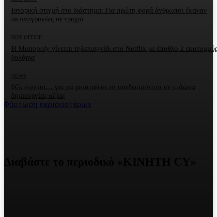
Ιστορική στιγμή στο διάστημα: Για πρώτη φορά άνθρωποι έκαναν
ακτινογραφίες σε τροχιά
BOX OFFICE
Η Monopoly γίνεται τηλεπαιχνίδι στο Netflix με έπαθλο 2 εκατομμύ
δολάρια
NEWS
6G: έρχεται… για να μετατρέψει τη συνδεσιμότητα σε πυλώνα
δημιουργίας αξίας
Φόρτωση περισσοτέρων
Διαβάστε το περιοδικό «ΚΙΝΗΤΗ CY»