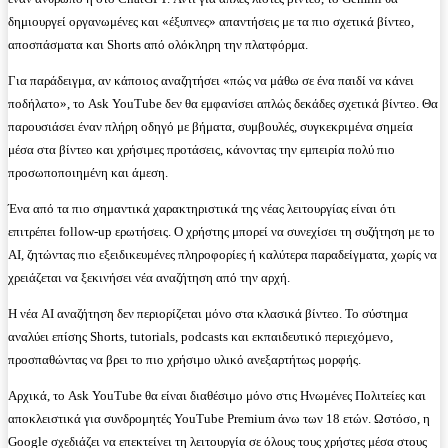
δημιουργεί οργανωμένες και «έξυπνες» απαντήσεις με τα πιο σχετικά βίντεο,
αποσπάσματα και Shorts από ολόκληρη την πλατφόρμα.
Για παράδειγμα, αν κάποιος αναζητήσει «πώς να μάθω σε ένα παιδί να κάνει
ποδήλατο», το Ask YouTube δεν θα εμφανίσει απλώς δεκάδες σχετικά βίντεο. Θα
παρουσιάσει έναν πλήρη οδηγό με βήματα, συμβουλές, συγκεκριμένα σημεία
μέσα στα βίντεο και χρήσιμες προτάσεις, κάνοντας την εμπειρία πολύ πιο
προσωποποιημένη και άμεση.
Ένα από τα πιο σημαντικά χαρακτηριστικά της νέας λειτουργίας είναι ότι
επιτρέπει follow-up ερωτήσεις. Ο χρήστης μπορεί να συνεχίσει τη συζήτηση με το
AI, ζητώντας πιο εξειδικευμένες πληροφορίες ή καλύτερα παραδείγματα, χωρίς να
χρειάζεται να ξεκινήσει νέα αναζήτηση από την αρχή.
Η νέα AI αναζήτηση δεν περιορίζεται μόνο στα κλασικά βίντεο. Το σύστημα
αναλύει επίσης Shorts, tutorials, podcasts και εκπαιδευτικό περιεχόμενο,
προσπαθώντας να βρει το πιο χρήσιμο υλικό ανεξαρτήτως μορφής.
Αρχικά, το Ask YouTube θα είναι διαθέσιμο μόνο στις Ηνωμένες Πολιτείες και
αποκλειστικά για συνδρομητές YouTube Premium άνω των 18 ετών. Ωστόσο, η
Google σχεδιάζει να επεκτείνει τη λειτουργία σε όλους τους χρήστες μέσα στους