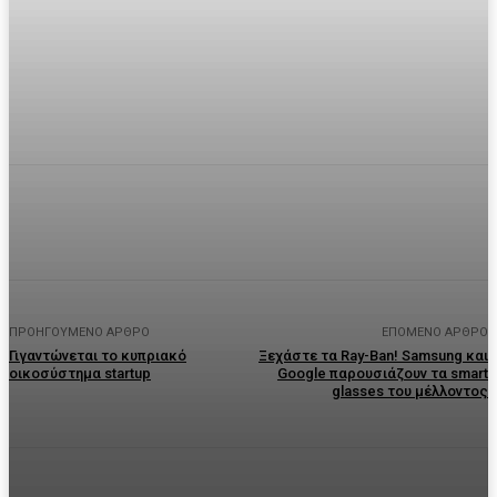
Facebook
Twitter
Pinterest
WhatsA
ΠΡΟΗΓΟΎΜΕΝΟ ΆΡΘΡΟ
ΕΠΌΜΕΝΟ ΆΡΘΡΟ
Γιγαντώνεται το κυπριακό
Ξεχάστε τα Ray-Ban! Samsung και
οικοσύστημα startup
Google παρουσιάζουν τα smart
glasses του μέλλοντος