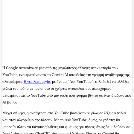
Η Google ανακοίνωσε μία από τις μεγαλύτερες αλλαγές στην ιστορία του
YouTube, ενσωματώνοντας το Gemini AI απευθείας στη γραμμή αναζήτησης της
πλατφόρμας.
Η νέα λειτουργία
, με όνομα “Ask YouTube”, φιλοδοξεί να αλλάξει
ριζικά τον τρόπο με τον οποίο οι χρήστες ανακαλύπτουν περιεχόμενο,
μετατρέποντας το YouTube από μια απλή πλατφόρμα βίντεο σε έναν διαδραστικό
AI βοηθό.
Μέχρι σήμερα, η αναζήτηση στο YouTube βασιζόταν κυρίως σε λέξεις-κλειδιά
και στον αλγόριθμο προτάσεων. Με το Ask YouTube, όμως, οι χρήστες θα
μπορούν πλέον να κάνουν σύνθετες και φυσικές ερωτήσεις, όπως θα μιλούσαν σε
έναν άνθρωπο ή στο ChatGPT. Αντί για απλές λίστες βίντεο, το Gemini θα