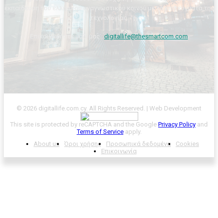
εκπαίδευση του ελληνικού αναγνωστικού κοινού με τα επιτεύγματα της
τεχνολογίας.
Επικοινωνήστε μαζί μας :
digitallife@thesmartcom.com
© 2026 digitallife.com.cy. All Rights Reserved. | Web Development
This site is protected by reCAPTCHA and the Google
Privacy Policy
and
Terms of Service
apply.
About us
Όροι χρήσης
Προσωπικά δεδομένα
Cookies
Επικοινωνία